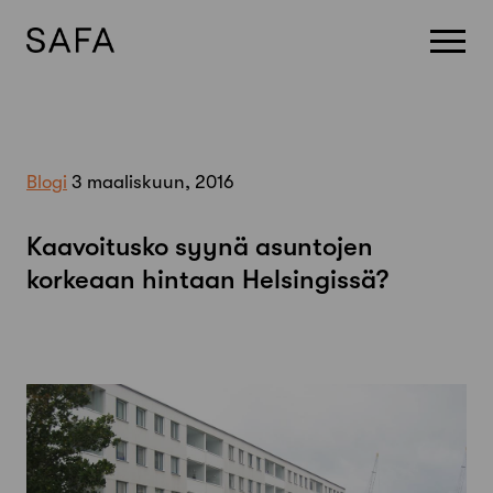
Skip
to
content
Blogi
3 maaliskuun, 2016
Kaavoitusko syynä asuntojen
korkeaan hintaan Helsingissä?