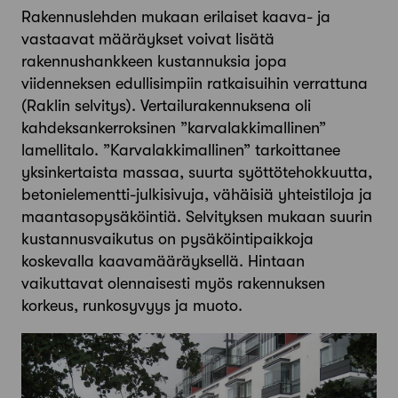
Rakennuslehden mukaan erilaiset kaava- ja
vastaavat määräykset voivat lisätä
rakennushankkeen kustannuksia jopa
viidenneksen edullisimpiin ratkaisuihin verrattuna
(Raklin selvitys). Vertailurakennuksena oli
kahdeksankerroksinen ”karvalakkimallinen”
lamellitalo. ”Karvalakkimallinen” tarkoittanee
yksinkertaista massaa, suurta syöttötehokkuutta,
betonielementti-julkisivuja, vähäisiä yhteistiloja ja
maantasopysäköintiä. Selvityksen mukaan suurin
kustannusvaikutus on pysäköintipaikkoja
koskevalla kaavamääräyksellä. Hintaan
vaikuttavat olennaisesti myös rakennuksen
korkeus, runkosyvyys ja muoto.