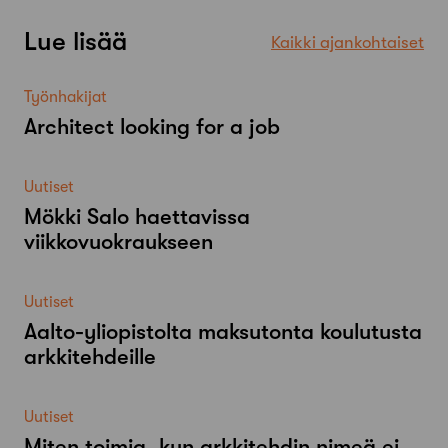
Lue lisää
Kaikki ajankohtaiset
Työnhakijat
Architect looking for a job
Uutiset
Mökki Salo haettavissa
viikkovuokraukseen
Uutiset
Aalto-​yliopistolta maksutonta koulutusta
arkkitehdeille
Uutiset
Miten toimia, kun arkkitehdin nimeä ei