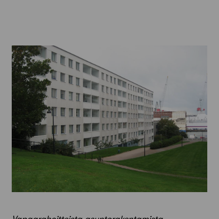
Vapaarahoitteista asuntorakentamista