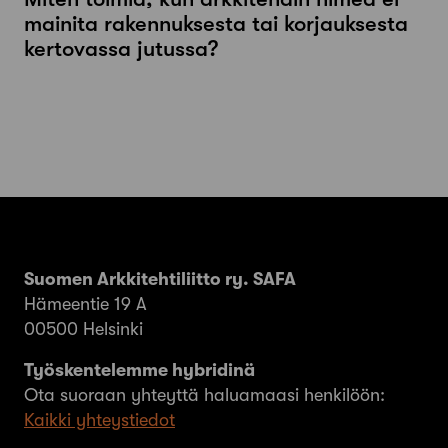
mainita rakennuksesta tai korjauksesta
kertovassa jutussa?
Suomen Arkkitehtiliitto ry. SAFA
Hämeentie 19 A
00500 Helsinki
Työskentelemme hybridinä
Ota suoraan yhteyttä haluamaasi henkilöön:
Kaikki yhteystiedot