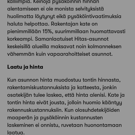
kalliimpia. Keinoja pysäköinnin hinnan
alentamiseen ei ole monista selvityksistä
huolimatta löytynyt eikä pysäköintivaatimuksia
haluta helpottaa. Rakentajan kate on
pienimmillään 15%, suurimmillaan huomattavasti
korkeampi. Samanlaatuiset Hitas-asunnot
keskeisillä alueilla maksavat noin kolmanneksen
vähemmän kuin vapaarahoitteiset asunnot.
Laatu ja hinta
Kun asunnon hinta muodostuu tontin hinnasta,
rakentamiskustannuksista ja katteesta, jonkin
osatekijän tulee laskea, että hinta alenisi. Kate ja
tontin hinta eivät jousta, jolloin huomio kääntyy
rakennuskustannuksiin. Kun olosuhdetekijöiden
maaperän ja pysäköinnin kustannusten
laskeminen ei onnistu, ruvetaan huonontamaan
laatua.