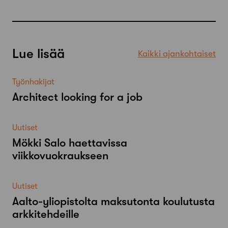
Lue lisää
Kaikki ajankohtaiset
Työnhakijat
Architect looking for a job
Uutiset
Mökki Salo haettavissa
viikkovuokraukseen
Uutiset
Aalto-​yliopistolta maksutonta koulutusta
arkkitehdeille