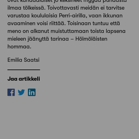
ovat kanadalaiset jo keksineet myydä puhdasta
ilmaa tölkeissä. Toivottavasti meidän ei tarvitse
varustaa koululaisia Perri-airilla, vaan ikkunan
avaaminen voisi riittää. Toisinaan tuntuu että
meno on alkanut muistuttamaan toista lapsena
mieleen jäänyttä tarinaa – Hölmöläisten
hommaa.
Emilia Saatsi
Jaa artikkeli