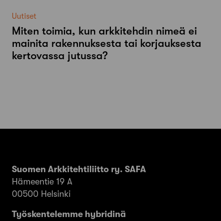
Uutiset
Miten toimia, kun arkkitehdin nimeä ei
mainita rakennuksesta tai korjauksesta
kertovassa jutussa?
Suomen Arkkitehtiliitto ry. SAFA
Hämeentie 19 A
00500 Helsinki
Työskentelemme hybridinä