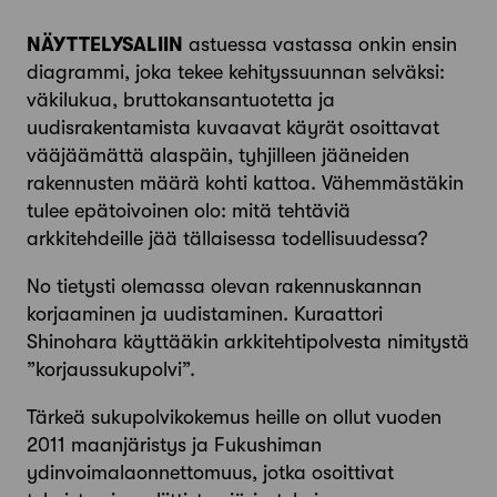
NÄYTTELYSALIIN
astuessa vastassa onkin ensin
diagrammi, joka tekee kehityssuunnan selväksi:
väkilukua, bruttokansantuotetta ja
uudisrakentamista kuvaavat käyrät osoittavat
vääjäämättä alaspäin, tyhjilleen jääneiden
rakennusten määrä kohti kattoa. Vähemmästäkin
tulee epätoivoinen olo: mitä tehtäviä
arkkitehdeille jää tällaisessa todellisuudessa?
No tietysti olemassa olevan rakennuskannan
korjaaminen ja uudistaminen. Kuraattori
Shinohara käyttääkin arkkitehtipolvesta nimitystä
”korjaussukupolvi”.
Tärkeä sukupolvikokemus heille on ollut vuoden
2011 maanjäristys ja Fukushiman
ydinvoimalaonnettomuus, jotka osoittivat