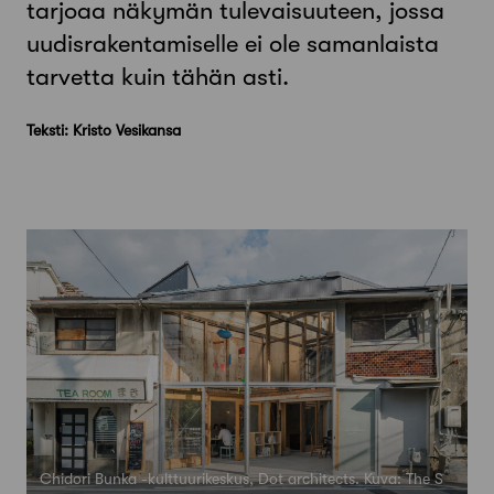
tarjoaa näkymän tulevaisuuteen, jossa
uudisrakentamiselle ei ole samanlaista
tarvetta kuin tähän asti.
Teksti: Kristo Vesikansa
Chidori Bunka -kulttuurikeskus, Dot architects. Kuva: The S