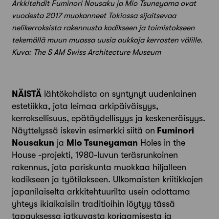
Arkkitehdit Fuminori Nousaku ja Mio Tsuneyama ovat
vuodesta 2017 muokanneet Tokiossa sijaitsevaa
nelikerroksista rakennusta kodikseen ja toimistokseen
tekemällä muun muassa uusia aukkoja kerrosten välille.
Kuva: The S AM Swiss Architecture Museum
NÄISTÄ
lähtökohdista on syntynyt uudenlainen
estetiikka, jota leimaa arkipäiväisyys,
kerroksellisuus, epätäydellisyys ja keskeneräisyys.
Näyttelyssä iskevin esimerkki siitä on
Fuminori
Nousakun
ja
Mio Tsuneyaman
Holes in the
House -projekti, 1980-luvun teräsrunkoinen
rakennus, jota pariskunta muokkaa hiljalleen
kodikseen ja työtilakseen. Ulkomaisten kriitikkojen
japanilaiselta arkkitehtuurilta usein odottama
yhteys ikiaikaisiin traditioihin löytyy tässä
tapauksessa jatkuvasta korjaamisesta ja