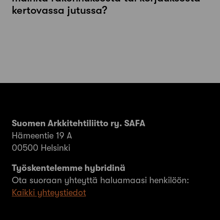
kertovassa jutussa?
Suomen Arkkitehtiliitto ry. SAFA
Hämeentie 19 A
00500 Helsinki
Työskentelemme hybridinä
Ota suoraan yhteyttä haluamaasi henkilöön:
Kaikki yhteystiedot