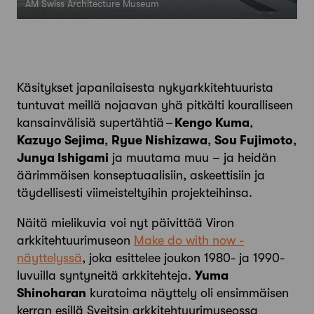
AM Swiss Architecture Museum
Käsitykset japanilaisesta nykyarkkitehtuurista
tuntuvat meillä nojaavan yhä pitkälti kouralliseen
kansainvälisiä supertähtiä –
Kengo Kuma
,
Kazuyo Sejima
,
Ryue Nishizawa
,
Sou Fujimoto
,
Junya Ishigami
ja muutama muu – ja heidän
äärimmäisen konseptuaalisiin, askeettisiin ja
täydellisesti viimeisteltyihin projekteihinsa.
Näitä mielikuvia voi nyt päivittää Viron
arkkitehtuurimuseon
Make do with now -
näyttelyssä
, joka esittelee joukon 1980- ja 1990-
luvuilla syntyneitä arkkitehteja.
Yuma
Shinoharan
kuratoima näyttely oli ensimmäisen
kerran esillä Sveitsin arkkitehtuurimuseossa