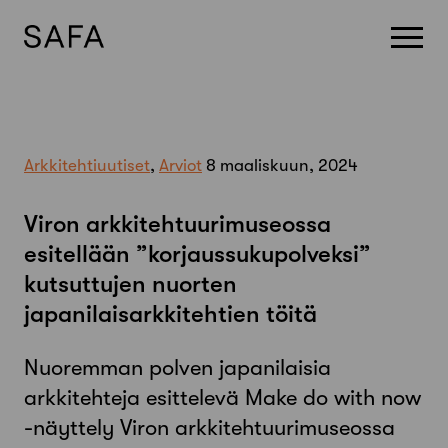
Skip
to
content
Arkkitehtiuutiset
,
Arviot
8 maaliskuun, 2024
Viron arkkitehtuurimuseossa
esitellään ”korjaussukupolveksi”
kutsuttujen nuorten
japanilaisarkkitehtien töitä
Nuoremman polven japanilaisia
arkkitehteja esittelevä Make do with now
-näyttely Viron arkkitehtuurimuseossa