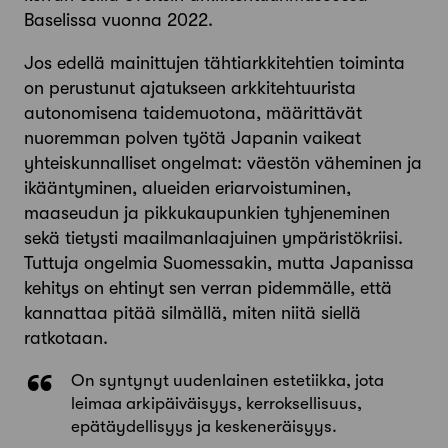
Baselissa vuonna 2022.
Jos edellä mainittujen tähtiarkkitehtien toiminta
on perustunut ajatukseen arkkitehtuurista
autonomisena taidemuotona, määrittävät
nuoremman polven työtä Japanin vaikeat
yhteiskunnalliset ongelmat: väestön väheminen ja
ikääntyminen, alueiden eriarvoistuminen,
maaseudun ja pikkukaupunkien tyhjeneminen
sekä tietysti maailmanlaajuinen ympäristökriisi.
Tuttuja ongelmia Suomessakin, mutta Japanissa
kehitys on ehtinyt sen verran pidemmälle, että
kannattaa pitää silmällä, miten niitä siellä
ratkotaan.
On syntynyt uudenlainen estetiikka, jota
leimaa arkipäiväisyys, kerroksellisuus,
epätäydellisyys ja keskeneräisyys.