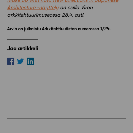
Make do with now. New Directions in Japanese
Architecture -näyttely
on esillä Viron
arkkitehtuurimuseossa 28.4. asti.
Arvio on julkaistu Arkkitehtiuutisten numerossa 1/24.
Jaa artikkeli