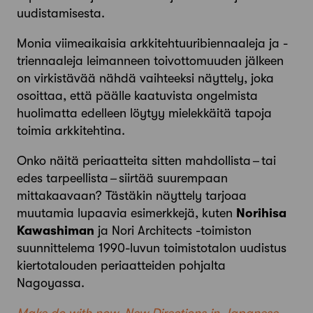
uudistamisesta.
Monia viimeaikaisia arkkitehtuuribiennaaleja ja -
triennaaleja leimanneen toivottomuuden jälkeen
on virkistävää nähdä vaihteeksi näyttely, joka
osoittaa, että päälle kaatuvista ongelmista
huolimatta edelleen löytyy mielekkäitä tapoja
toimia arkkitehtina.
Onko näitä periaatteita sitten mahdollista – tai
edes tarpeellista – siirtää suurempaan
mittakaavaan? Tästäkin näyttely tarjoaa
muutamia lupaavia esimerkkejä, kuten
Norihisa
Kawashiman
ja Nori Architects -toimiston
suunnittelema 1990-luvun toimistotalon uudistus
kiertotalouden periaatteiden pohjalta
Nagoyassa.