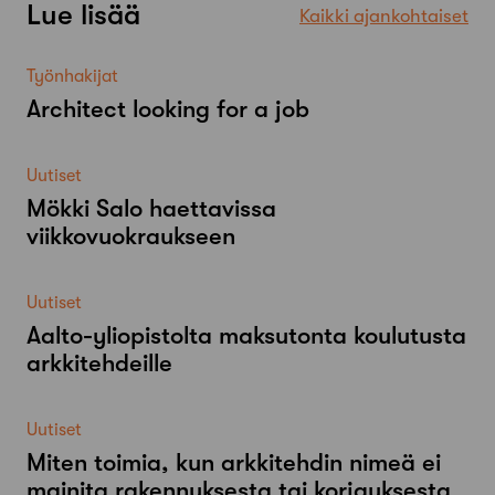
Lue lisää
Kaikki ajankohtaiset
Työnhakijat
Architect looking for a job
Uutiset
Mökki Salo haettavissa
viikkovuokraukseen
Uutiset
Aalto-​yliopistolta maksutonta koulutusta
arkkitehdeille
Uutiset
Miten toimia, kun arkkitehdin nimeä ei
mainita rakennuksesta tai korjauksesta