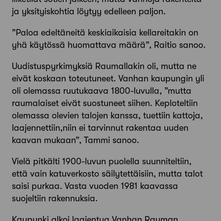
ja yksityiskohtia löytyy edelleen paljon.
”Paloa edeltäneitä keskiaikaisia kellareitakin on
yhä käytössä huomattava määrä”, Raitio sanoo.
Uudistuspyrkimyksiä Raumallakin oli, mutta ne
eivät kos­kaan toteutuneet. Vanhan kaupungin yli
oli olemassa ruutu­kaava 1800­-luvulla, ”mutta
raumalaiset eivät suostuneet siihen. Keploteltiin
olemassa olevien talojen kanssa, tuettiin kattoja,
laajennettiin,niin ei tarvinnut rakentaa uuden
kaavan mukaan”, Tammi sanoo.
Vielä pitkälti 1900­-luvun puolella suunniteltiin,
että vain katuverkosto säilytettäisiin, mutta talot
saisi purkaa. Vasta vuo­den 1981 kaavassa
suojeltiin rakennuksia.
Kaupunki alkoi laajentua Vanhan Rauman