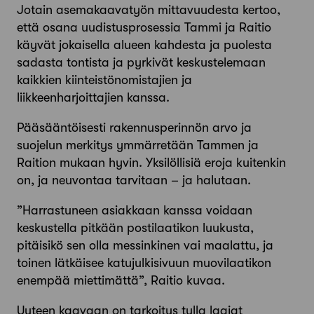
Jotain asemakaavatyön mittavuudesta kertoo,
että osana uudistusprosessia Tammi ja Raitio
käyvät jokaisella alueen kah­desta ja puolesta
sadasta tontista ja pyrkivät keskustelemaan
kaikkien kiinteistönomistajien ja
liikkeenharjoittajien kanssa.
Pääsääntöisesti rakennusperinnön arvo ja
suojelun merki­tys ymmärretään Tammen ja
Raition mukaan hyvin. Yksilöllisiä eroja kuitenkin
on, ja neuvontaa tarvitaan – ja halutaan.
”Harrastuneen asiakkaan kanssa voidaan
keskustella pitkään postilaatikon luukusta,
pitäisikö sen olla messinkinen vai maa­lattu, ja
toinen lätkäisee katujulkisivuun muovilaatikon
enem­pää miettimättä”, Raitio kuvaa.
Uuteen kaavaan on tarkoitus tulla laajat