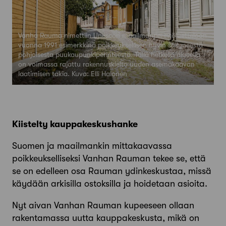
Vanha Rauma nimettiin Unescon maailmanperintöluetteloon
vuonna 1991 esimerkkinä poikkeuksellisen hyvin säilyneestä
pohjoisesta puukaupunkiperinteestä. Tällä hetkellä alueella
on voimassa rajattu rakennuskielto uuden asemakaavan
laatimisen takia. Kuva: Elli Halonen
Kiistelty kauppakeskushanke
Suomen ja maailmankin mittakaavassa
poikkeukselliseksi Van­han Rauman tekee se, että
se on edelleen osa Rauman ydin­keskustaa, missä
käydään arkisilla ostoksilla ja hoidetaan asioita.
Nyt aivan Vanhan Rauman kupeeseen ollaan
rakentamassa uutta kauppakeskusta, mikä on