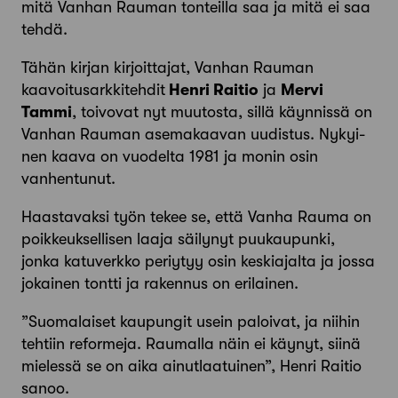
mitä Vanhan Rauman tonteilla saa ja mitä ei saa
tehdä.
Tähän kirjan kirjoittajat, Vanhan Rauman
kaavoitusarkkiteh­dit
Henri Raitio
ja
Mervi
Tammi
, toivovat nyt muutosta, sillä käynnissä on
Vanhan Rauman asemakaavan uudistus. Nykyi­
nen kaava on vuodelta 1981 ja monin osin
vanhentunut.
Haastavaksi työn tekee se, että Vanha Rauma on
poikkeuk­sellisen laaja säilynyt puukaupunki,
jonka katuverkko periytyy osin keskiajalta ja jossa
jokainen tontti ja rakennus on erilainen.
”Suomalaiset kaupungit usein paloivat, ja niihin
tehtiin refor­meja. Raumalla näin ei käynyt, siinä
mielessä se on aika ainut­laatuinen”, Henri Raitio
sanoo.