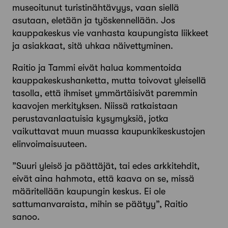
museoitunut turistinähtävyys, vaan siellä
asutaan, eletään ja työskennellään. Jos
kauppakes­kus vie vanhasta kaupungista liikkeet
ja asiakkaat, sitä uhkaa näivettyminen.
Raitio ja Tammi eivät halua kommentoida
kauppakeskus­hanketta, mutta toivovat yleisellä
tasolla, että ihmiset ymmär­täisivät paremmin
kaavojen merkityksen. Niissä ratkaistaan
perustavanlaatuisia kysymyksiä, jotka
vaikuttavat muun muassa kaupunkikeskustojen
elinvoimaisuuteen.
”Suuri yleisö ja päättäjät, tai edes arkkitehdit,
eivät aina hah­mota, että kaava on se, missä
määritellään kaupungin keskus. Ei ole
sattumanvaraista, mihin se päätyy”, Raitio
sanoo.