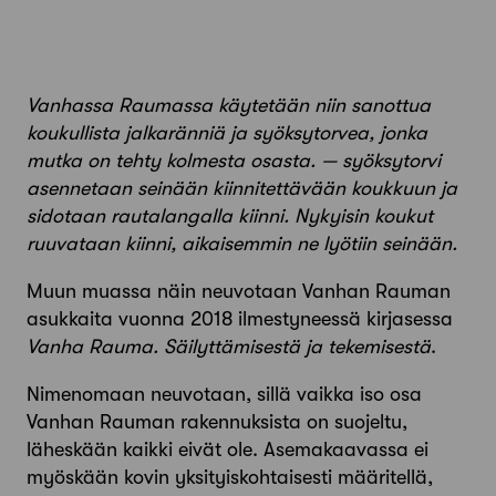
Vanhassa Raumassa käytetään niin sanottua
koukullista jalkaränniä ja syöksytorvea, jonka
mutka on tehty kolmesta osasta. — syöksytorvi
asennetaan seinään kiinnitettävään koukkuun ja
sidotaan rautalangalla kiinni. Nykyisin koukut
ruuvataan kiinni, aikaisemmin ne lyötiin seinään.
Muun muassa näin neuvotaan Vanhan Rauman
asukkaita vuonna 2018 ilmestyneessä kirjasessa
Vanha Rauma. Säilyttämisestä ja tekemisestä
.
Nimenomaan neuvotaan, sillä vaikka iso osa
Vanhan Rau­man rakennuksista on suojeltu,
läheskään kaikki eivät ole. Ase­makaavassa ei
myöskään kovin yksityiskohtaisesti määritellä,