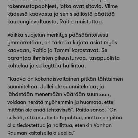
rakennustapaoh­jeet, jotka ovat sitovia. Viime
kädessä kaavasta ja sen sisällöstä päättää
kaupunginvaltuusto, Raitio muistuttaa.
Vaikka suojelun merkitys pääsääntöisesti
ymmärretään, on tärkeää kirjata asiat myös
kaavaan, Raitio ja Tammi korostavat. Se
parantaa ihmisten oikeusturvaa, tasapuolista
kohtelua ja selkeyttää hallintoa.
”Kaava on kokonaisvaltainen pitkän tähtäimen
suunnitelma. Jollei ole suunnitelmaa, ja
lähdetään menemään väärään suun­
taan,
voidaan herätä myöhemmin ja huomata, ettei
mitään ole enää tehtävissä”, Raitio sanoo. ”On
selvää, että muutosta tapah­tuu, mutta sen pitää
olla tiedostettua ja hallittua, etenkin Van­han
Rauman kaltaisella alueella.”