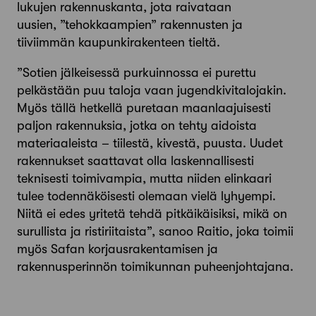
lukujen rakennuskanta, jota raivataan
uusien, ”tehokkaampien” rakennusten ja
tiiviimmän kaupunkirakenteen tieltä.
”Sotien jälkeisessä purkuinnossa ei purettu
pelkästään puu­ taloja vaan jugendkivitalojakin.
Myös tällä hetkellä puretaan maanlaajuisesti
paljon rakennuksia, jotka on tehty aidoista
materiaaleista – tiilestä, kivestä, puusta. Uudet
rakennukset saattavat olla laskennallisesti
teknisesti toimivampia, mutta niiden elinkaari
tulee todennäköisesti olemaan vielä lyhyempi.
Niitä ei edes yritetä tehdä pitkäikäisiksi, mikä on
surullista ja ristiriitaista”, sanoo Raitio, joka toimii
myös Safan korjausraken­tamisen ja
rakennusperinnön toimikunnan puheenjohtajana.