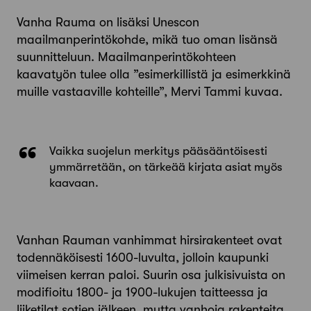
Vanha Rauma on lisäksi Unescon
maailmanperintökohde, mikä tuo oman lisänsä
suunnitteluun. Maailmanperintökohteen
kaavatyön tulee olla ”esimerkillistä ja esimerkkinä
muille vas­taaville kohteille”, Mervi Tammi kuvaa.
Vaikka suojelun merkitys pääsääntöisesti
ymmärretään, on tärkeää kirjata asiat myös
kaavaan.
Vanhan Rauman vanhimmat hirsirakenteet ovat
todennä­köisesti 1600-­luvulta, jolloin kaupunki
viimeisen kerran paloi. Suurin osa julkisivuista on
modifioitu 1800­- ja 1900-­lukujen tait­teessa ja
liiketilat sotien jälkeen, mutta vanhoja rakenteita