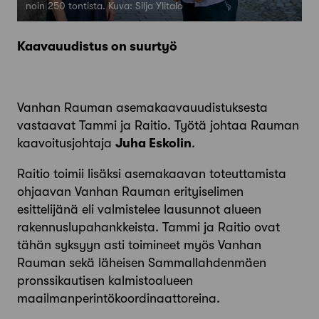
noin 250 tontista. Kuva: Silja Ylitalo
Kaavauudistus on suurtyö
Vanhan Rauman asemakaavauudistuksesta
vastaavat Tammi ja Raitio. Työtä johtaa Rauman
kaavoitusjohtaja
Juha Eskolin
.
Raitio toimii lisäksi asemakaavan toteuttamista
ohjaavan Vanhan Rauman erityiselimen
esittelijänä eli valmistelee lau­sunnot alueen
rakennuslupahankkeista. Tammi ja Raitio ovat
tähän syksyyn asti toimineet myös Vanhan
Rauman sekä lähei­sen Sammallahdenmäen
pronssikautisen kalmistoalueen
maailmanperintökoordinaattoreina.