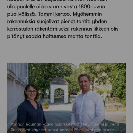
ulkopuolelle oike­astaan vasta 1800­-luvun
puolivälissä, Tammi kertoo. Myöhem­min
rakennuksia suojelivat pienet tontit: yhden
kerrostalon rakentamiseksi rakennusliikkeen olisi
pitänyt saada haltuunsa monta tonttia.
Vanhan Rauman kaavoitusarkkitehdit Mervi Tammi ja Henri
Raitio ovat käyneet tutustumassa lähes jokaiseen alueen