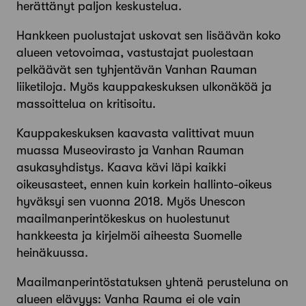
herättänyt paljon keskustelua.
Hankkeen puolustajat uskovat sen lisäävän koko
alueen veto­voimaa, vastustajat puolestaan
pelkäävät sen tyhjentävän Van­han Rauman
liiketiloja. Myös kauppakeskuksen ulkonäköä ja
massoittelua on kritisoitu.
Kauppakeskuksen kaavasta valittivat muun
muassa Museo­virasto ja Vanhan Rauman
asukasyhdistys. Kaava kävi läpi kaikki
oikeusasteet, ennen kuin korkein hallinto-­oikeus
hyväksyi sen vuonna 2018. Myös Unescon
maailmanperintökeskus on huo­lestunut
hankkeesta ja kirjelmöi aiheesta Suomelle
heinäkuussa.
Maailmanperintöstatuksen yhtenä perusteluna on
alueen elävyys: Vanha Rauma ei ole vain