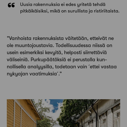
Uusia rakennuksia ei edes yritetä tehdä
pitkäikäisiksi, mikä on surullista ja ristiriitaista.
”Vanhoista rakennuksista väitetään, etteivät ne
ole muunto­joustavia. Todellisuudessa niissä on
usein esimerkiksi kevyitä, helposti siirrettäviä
väliseiniä. Purkupäätöksiä ei perustalla kun­
nollisella analyysilla, todetaan vain ́ettei vastaa
nykyajan vaa­timuksia ́.”