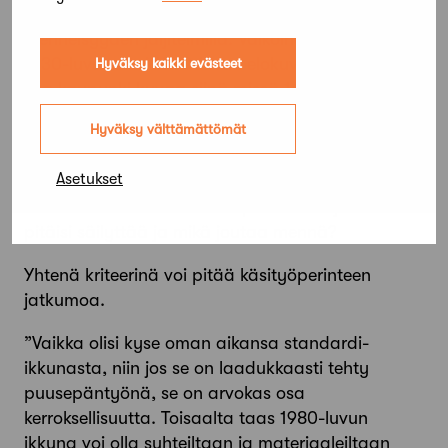
vielä vähemmän niiden korvaa­mista
menneisyyden jäljitelmillä. Valkoinen funkkistalo
1930-­luvulta tai 1940-­luvun elokuvateatteri ovat
Hyväksy kaikki evästeet
osa kaupunki­ kuvaa siinä missä 1600-luvulta
peräisin oleva puuportti.
Hyväksy välttämättömät
Kaavauudistusta valmistellessaan Raitio ja
Asetukset
Tammi ovatkin joutuneet pohtimaan paljon
laadun määritelmää. Millä perus­teella ja mitä
pitäisi säilyttää ja mikä joutaa mennä?
Yhtenä kriteerinä voi pitää käsityöperinteen
jatkumoa.
”Vaikka olisi kyse oman aikansa standardi­
ikkunasta, niin jos se on laadukkaasti tehty
puusepäntyönä, se on arvokas osa
kerroksellisuutta. Toisaalta taas 1980­-luvun
ikkuna voi olla suh­teiltaan ja materiaaleiltaan