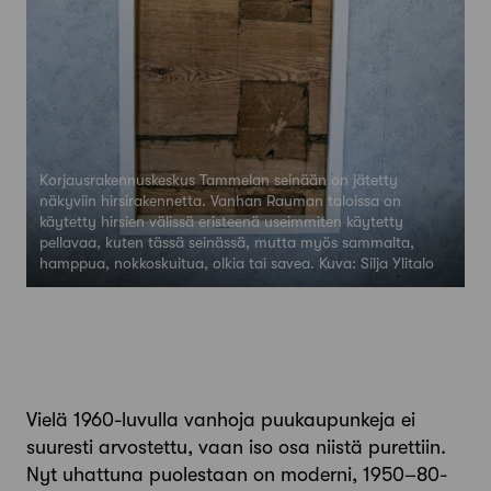
Korjausrakennuskeskus Tammelan seinään on jätetty
näkyviin hirsirakennetta. Vanhan Rauman taloissa on
käytetty hirsien välissä eristeenä useimmiten käytetty
pellavaa, kuten tässä seinässä, mutta myös sammalta,
hamppua, nokkoskuitua, olkia tai savea. Kuva: Silja Ylitalo
Vielä 1960­-luvulla vanhoja puukaupunkeja ei
suuresti arvos­tettu, vaan iso osa niistä purettiin.
Nyt uhattuna puolestaan on moderni, 1950–80­-