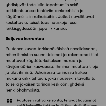
yhdistyvät todellisiin tapahtumiin sekä
arkkitehtuurissa tehtäviin konkreettisiin ja
käytännöllisiin ratkaisuihin. Jotkut novellit ovat
koskettavia, toiset taas hauskoja, osa
leikkisyydessään jopa ilkikurisia.
Soljuvaa kerrontaa
Puutonen kuvaa tarkkanäköisissä novelleissaan,
miten ihmisten suunnittelemat ja rakentamat tilat
muuttuvat käyttötarkoituksen mukaan ja
kävijämäärien kasvaessa. Ihminen muuttaa tiloja
ja tilat ihmisiä. Jokaisessa tarinassa kulkee
mukana arkkitehtuuri, joka nouseekin tavalla tai
toisella jokaisen tarinan keskiöön, yhdeksi
henkilöhahmoista.
Puutosen vahva kerronta, terävät havainnot
sekä kekseliäs faktan ja fiktion yhdistäminen