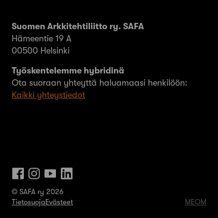
Suomen Arkkitehtiliitto ry. SAFA
Hämeentie 19 A
00500 Helsinki
Työskentelemme hybridinä
Ota suoraan yhteyttä haluamaasi henkilöön:
Kaikki yhteystiedot
© SAFA ry 2026
Tietosuoja
Evästeet
MEOM