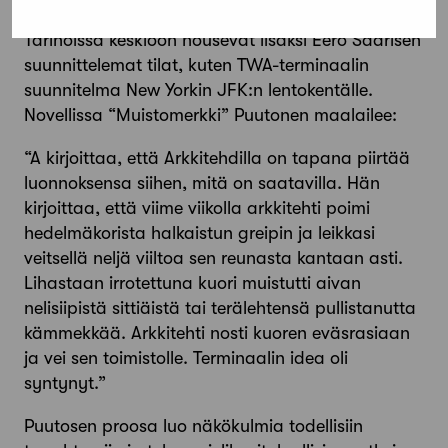
Tarinoissa keskiöön nousevat lisäksi Eero Saarisen
suunnittelemat tilat, kuten TWA-terminaalin
suunnitelma New Yorkin JFK:n lentokentälle.
Novellissa “Muistomerkki” Puutonen maalailee:
“A kirjoittaa, että Arkkitehdilla on tapana piirtää
luonnoksensa siihen, mitä on saatavilla. Hän
kirjoittaa, että viime viikolla arkkitehti poimi
hedelmäkorista halkaistun greipin ja leikkasi
veitsellä neljä viiltoa sen reunasta kantaan asti.
Lihastaan irrotettuna kuori muistutti aivan
nelisiipistä sittiäistä tai terälehtensä pullistanutta
kämmekkää. Arkkitehti nosti kuoren eväsrasiaan
ja vei sen toimistolle. Terminaalin idea oli
syntynyt.”
Puutosen proosa luo näkökulmia todellisiin