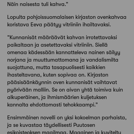
Näin naisesta tuli kahva.”
Lopulta pohjoissuomalaisen kirjaston ovenkahvaa
koristava Eeva päätyy vitriiniin ihailtavaksi.
“Kunnanisät määräävät kahvan irrotettavaksi
paikaltaan ja asetettavaksi vitriiniin. Siellä
omenaa kädessään kannatteleva nainen säilyy
norjana ja muuttumattomana ja vandalismilta
suojattuna, mutta tasapuolisesti kaikkien
ihasteltavana, kuten sopivaa on. Kirjaston
pääsisäänkäynnin oven kunnanisät vaihtavat
pyörivään malliin. Se on aivan yhtä toimiva kuin
alkuperäinen, ja ihmismäärien kuljetuksen
kannalta ehdottomasti tehokkaampi.”
Ensimmäinen novelli on yksi kokoelman parhaista,
ja se kuvastaa täydellisesti Puutosen
esikoisteoksen maailmaa. Maaginen ja kuviteltu