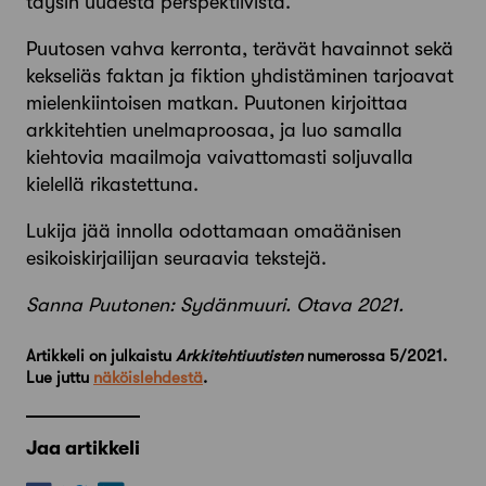
täysin uudesta perspektiivistä.
Puutosen vahva kerronta, terävät havainnot sekä
kekseliäs faktan ja fiktion yhdistäminen tarjoavat
mielenkiintoisen matkan. Puutonen kirjoittaa
arkkitehtien unelmaproosaa, ja luo samalla
kiehtovia maailmoja vaivattomasti soljuvalla
kielellä rikastettuna.
Lukija jää innolla odottamaan omaäänisen
esikoiskirjailijan seuraavia tekstejä.
Sanna Puutonen: Sydänmuuri. Otava 2021.
Artikkeli on julkaistu
Arkkitehtiuutisten
numerossa 5/2021.
Lue juttu
näköislehdestä
.
Jaa artikkeli