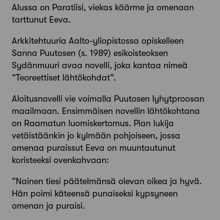
Alussa on Paratiisi, viekas käärme ja omenaan
tarttunut Eeva.
Arkkitehtuuria Aalto-yliopistossa opiskelleen
Sanna Puutosen (s. 1989) esikoisteoksen
Sydänmuuri avaa novelli, joka kantaa nimeä
“Teoreettiset lähtökohdat”.
Aloitusnovelli vie voimalla Puutosen lyhytproosan
maailmaan. Ensimmäisen novellin lähtökohtana
on Raamatun luomiskertomus. Pian lukija
vetäistäänkin jo kylmään pohjoiseen, jossa
omenaa puraissut Eeva on muuntautunut
koristeeksi ovenkahvaan:
“Nainen tiesi päätelmänsä olevan oikea ja hyvä.
Hän poimi käteensä punaiseksi kypsyneen
omenan ja puraisi.