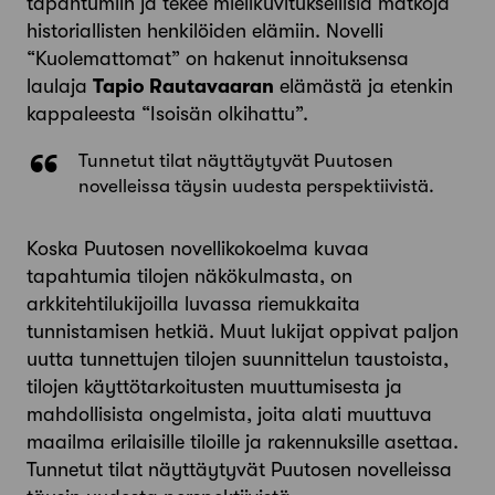
tapahtumiin ja tekee mielikuvituksellisia matkoja
historiallisten henkilöiden elämiin. Novelli
“Kuolemattomat” on hakenut innoituksensa
laulaja
Tapio Rautavaaran
elämästä ja etenkin
kappaleesta “Isoisän olkihattu”.
Tunnetut tilat näyttäytyvät Puutosen
novelleissa täysin uudesta perspektiivistä.
Koska Puutosen novellikokoelma kuvaa
tapahtumia tilojen näkökulmasta, on
arkkitehtilukijoilla luvassa riemukkaita
tunnistamisen hetkiä. Muut lukijat oppivat paljon
uutta tunnettujen tilojen suunnittelun taustoista,
tilojen käyttötarkoitusten muuttumisesta ja
mahdollisista ongelmista, joita alati muuttuva
maailma erilaisille tiloille ja rakennuksille asettaa.
Tunnetut tilat näyttäytyvät Puutosen novelleissa