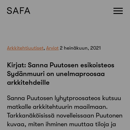
Skip
to
content
Arkkitehtiuutiset
,
Arviot
2 heinäkuun, 2021
Kirjat: Sanna Puutosen esikoisteos
Sydänmuuri on unelmaproosaa
arkkitehdeille
Sanna Puutosen lyhytproosateos kutsuu
matkalle arkkitehtuurin maailmaan.
Tarkkanäköisissä novelleissaan Puutonen
kuvaa, miten ihminen muuttaa tiloja ja