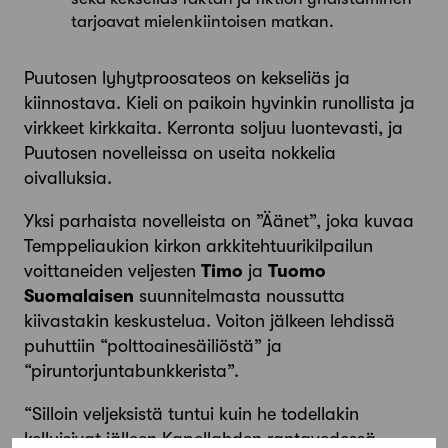
tarjoavat mielenkiintoisen matkan.
Puutosen lyhytproosateos on kekseliäs ja
kiinnostava. Kieli on paikoin hyvinkin runollista ja
virkkeet kirkkaita. Kerronta soljuu luontevasti, ja
Puutosen novelleissa on useita nokkelia
oivalluksia.
Yksi parhaista novelleista on ”Äänet”, joka kuvaa
Temppeliaukion kirkon arkkitehtuurikilpailun
voittaneiden veljesten
Timo
ja
Tuomo
Suomalaisen
suunnitelmasta noussutta
kiivastakin keskustelua. Voiton jälkeen lehdissä
puhuttiin “polttoainesäiliöstä” ja
“piruntorjuntabunkkerista”.
“Silloin veljeksistä tuntui kuin he todellakin
kelluisivat jälleen Kapellahden rantavedessä