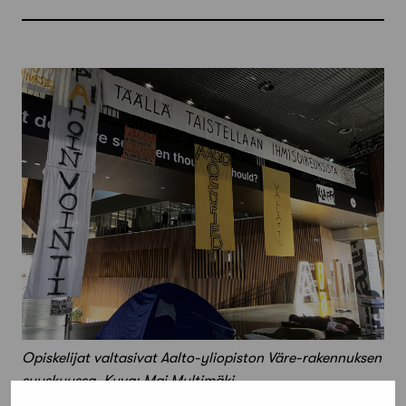
Opiskelijat valtasivat Aalto-yliopiston Väre-rakennuksen
syyskuussa. Kuva: Mai Multimäki