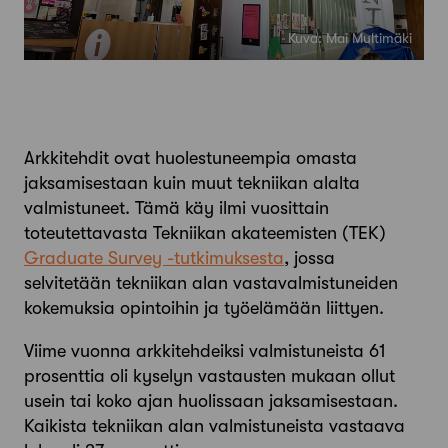
Kuva: Mai Multimäki
Arkkitehdit ovat huolestuneempia omasta
jaksamisestaan kuin muut tekniikan alalta
valmistuneet. Tämä käy ilmi vuosittain
toteutettavasta Tekniikan akateemisten (TEK)
Graduate Survey -­tutkimuksesta
, jossa
selvitetään tekniikan alan vasta­valmistuneiden
kokemuksia opintoihin ja työ­elämään liittyen.
Viime vuonna arkkitehdeiksi valmistuneista 61
prosenttia oli kyselyn vastausten mukaan ollut
usein tai koko ajan huolissaan jaksamisestaan.
Kaikista tekniikan alan valmistuneista vastaava