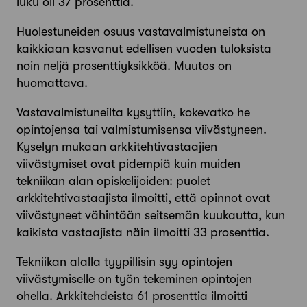
luku oli 37 prosenttia.
Huolestuneiden osuus vastavalmistuneista on
kaikkiaan kasvanut edellisen vuoden tuloksista
noin neljä prosenttiyksikköä. Muutos on
huomattava.
Vastavalmistuneilta kysyttiin, kokevatko he
opinto­jensa tai valmistumisensa viivästyneen.
Kyselyn mukaan arkkitehtivastaajien
viivästymiset ovat pidempiä kuin muiden
tekniikan alan opiskelijoiden: puolet
arkkitehtivastaajista ilmoitti, että opinnot ovat
viivästyneet vähintään seitsemän kuukautta, kun
kaikista vastaajista näin ilmoitti 33 ­prosenttia.
Tekniikan alalla tyypillisin syy opintojen
viivästymiselle on työn tekeminen opintojen
ohella. Arkkitehdeista 61 prosenttia ilmoitti