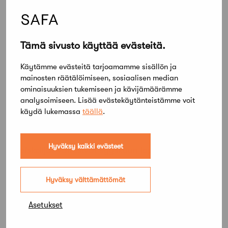
Opiskelijat valtasivat Aalto-
yliopiston, mukana myös
arkkitehtiopiskelijoita
Tämä sivusto käyttää evästeitä.
Käytämme evästeitä tarjoamamme sisällön ja
Valtaajat vastustivat hallituksen suunnittelemia
mainosten räätälöimiseen, sosiaalisen median
heikennyksiä opiskelijoiden toimeentuloon.
ominaisuuksien tukemiseen ja kävijämäärämme
analysoimiseen. Lisää evästekäytänteistämme voit
käydä lukemassa
täällä
.
Teksti: Silja Ylitalo
Hyväksy kaikki evästeet
Opiskelijat valtasivat syyskuun lopussa useita
yliopistoja ja oppilaitoksia eri puolella Suomea
vastalauseena hallituksen suunnittelemille
Hyväksy välttämättömät
leikkauksille.
Asetukset
Aalto-yliopiston taiteiden ja suunnittelun
korkeakoulun päärakennuksen Väreen viikon