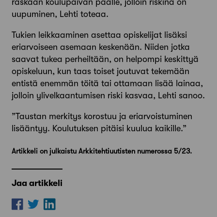
raskaan koulupäivän päälle, jolloin riskinä on
uupuminen, Lehti toteaa.
Tukien leikkaaminen asettaa opiskelijat lisäksi
eriarvoiseen asemaan keskenään. Niiden jotka
saavat tukea perheiltään, on helpompi keskittyä
opiskeluun, kun taas toiset joutuvat tekemään
entistä enemmän töitä tai ottamaan lisää lainaa,
jolloin ylivelkaantumisen riski kasvaa, Lehti sanoo.
”Taustan merkitys korostuu ja eriarvois­tuminen
lisääntyy. Koulutuksen pitäisi kuulua kaikille.”
Artikkeli on julkaistu Arkkitehtiuutisten numerossa 5/23.
Jaa artikkeli