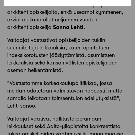
kestäneeseen valtaukseen osallis­tui paljon
arkkitehtiopiskelijoita, ehkä useampi kymmenen,
arvioi mukana ollut neljännen vuoden
arkkitehtiopiskelija
Sanna Lehti
.
Valtaajat vastustivat opiskelijoiden tukiin
suunniteltuja leikkauksia, kuten opintotuen
indeksikorotusten jäädyttämistä, asumistuen
leikkauksia sekä kansainvälisten opiskelijoiden
aseman heikentämistä.
”Vastustamme korkeakoulupolitiikkaa, jossa
meidän odotetaan valmistuvan nopeasti, mutta
samalla leikataan toimeentulon edellytyksistä”,
Lehti sanoo.
Valtaajat vaativat hallitusta perumaan
leikkaukset sekä Aalto-yliopistolta konkreettista
tukea opiskelijoiden vaatimuksille, muun muassa