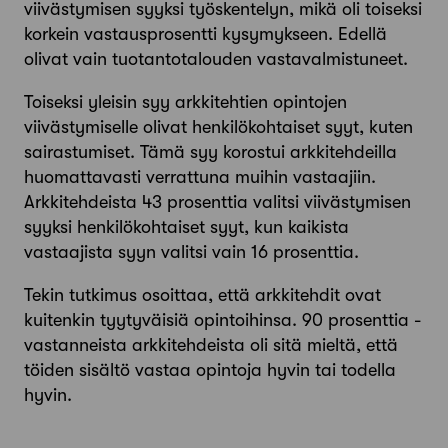
viivästymisen syyksi työskentelyn, mikä oli toiseksi
korkein vastausprosentti kysymykseen. Edellä
olivat vain tuotantotalouden vastavalmistuneet.
Toiseksi yleisin syy arkkitehtien opintojen
viivästymiselle olivat henkilökohtaiset syyt, kuten
sairastumiset. Tämä syy korostui arkkitehdeilla
huomattavasti verrattuna muihin vastaajiin.
Arkkitehdeista 43 prosenttia valitsi viivästymisen
syyksi henkilökohtaiset syyt, kun kaikista
vastaajista syyn valitsi vain 16 ­prosenttia.
Tekin tutkimus osoittaa, että arkkitehdit ovat
kuitenkin tyytyväisiä opintoihinsa. 90 prosenttia ­
vastanneista arkkitehdeista oli sitä mieltä, että
töiden sisältö vastaa opintoja hyvin tai todella
hyvin.