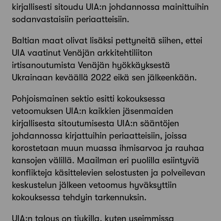
kirjallisesti sitoudu UIA:n johdannossa mainittuihin
sodanvastaisiin periaatteisiin.
Baltian maat olivat lisäksi pettyneitä siihen, ettei
UIA vaatinut Venäjän arkkitehtiliiton
irtisanoutumista Venäjän hyökkäyksestä
Ukrainaan keväällä 2022 eikä sen jälkeenkään.
Pohjoismainen sektio esitti kokouksessa
vetoomuksen UIA:n kaikkien jäsenmaiden
kirjallisesta sitoutumisesta UIA:n sääntöjen
johdannossa kirjattuihin periaatteisiin, joissa
korostetaan muun muassa ihmisarvoa ja rauhaa
kansojen välillä. Maailman eri puolilla esiintyviä
konflikteja käsittelevien selostusten ja polveilevan
keskustelun jälkeen vetoomus hyväksyttiin
kokouksessa tehdyin tarkennuksin.
UIA:n talous on tiukilla, kuten useimmissa