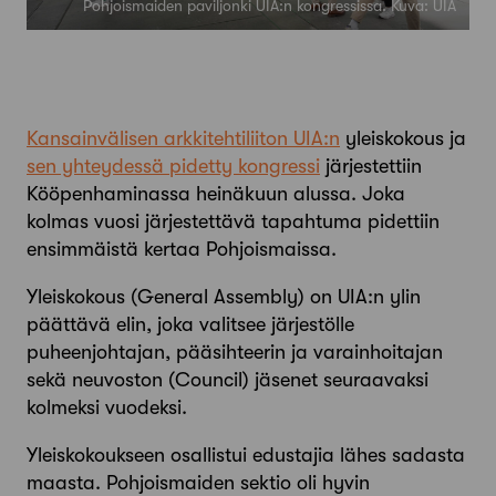
Pohjoismaiden paviljonki UIA:n kongressissa. Kuva: UIA
Kansainvälisen arkkitehtiliiton UIA:n
yleiskokous ja
sen yhteydessä pidetty kongressi
järjestettiin
Kööpenhaminassa heinäkuun alussa. Joka
kolmas vuosi järjestettävä tapahtuma pidettiin
ensimmäistä kertaa Pohjoismaissa.
Yleiskokous (General Assembly) on UIA:n ylin
päättävä elin, joka valitsee järjestölle
puheenjohtajan, pääsihteerin ja varainhoitajan
sekä neuvoston (Council) jäsenet seuraavaksi
kolmeksi vuodeksi.
Yleiskokoukseen osallistui edustajia lähes sadasta
maasta. Pohjoismaiden sektio oli hyvin