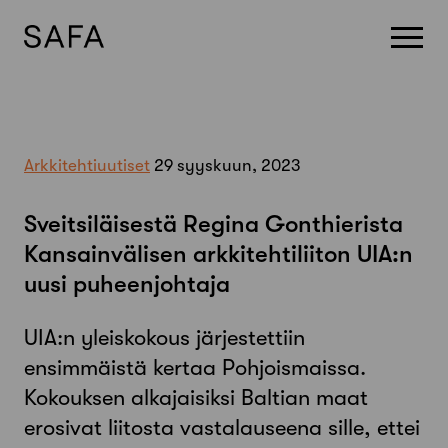
Skip
to
content
Arkkitehtiuutiset
29 syyskuun, 2023
Sveitsiläisestä Regina Gonthierista
Kansainvälisen arkkitehtiliiton UIA:n
uusi puheenjohtaja
UIA:n yleiskokous järjestettiin
ensimmäistä kertaa Pohjoismaissa.
Kokouksen alkajaisiksi Baltian maat
erosivat liitosta vastalauseena sille, ettei