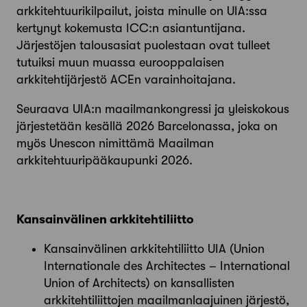
arkkitehtuurikilpailut, joista minulle on UIA:ssa
kertynyt kokemusta ICC:n asiantuntijana.
Järjestöjen talousasiat puolestaan ovat tulleet
tutuiksi muun muassa eurooppalaisen
arkkitehtijärjestö ACEn varainhoitajana.
Seuraava UIA:n maailmankongressi ja yleiskokous
järjestetään kesällä 2026 Barcelonassa, joka on
myös Unescon nimittämä Maailman
arkkitehtuuripää­kaupunki 2026.
Kansainvälinen arkkitehtiliitto
Kansainvälinen arkkitehtiliitto UIA (Union
Internationale des Architectes – International
Union of Architects) on kansallisten
arkkitehtiliittojen maailmanlaajuinen järjestö,