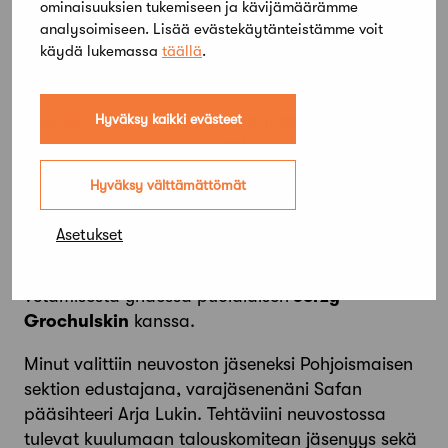
ominaisuuksien tukemiseen ja kävijämäärämme
tarvitaan useampi päivä.
analysoimiseen. Lisää evästekäytänteistämme voit
käydä lukemassa
täällä
.
Uusi puheenjohtaja Sveitsistä
Hyväksy kaikki evästeet
Kokous valitsi UIA:n uudeksi puheenjohtajaksi
sveitsiläisen
Regina Gonthierin
. Hänellä on pitkä
historia sekä Sveitsin arkkitehtijärjestö CSA:n
Hyväksy välttämättömät
(Conférence Suisse des Architectes) johdossa että
UIA:n neuvoston jäsenenä. Hän on myös
Asetukset
vastannut pitkään UIA:n kilpailutoimikunnan
ICC:n (International Competition Committee)
vetämisestä yhdessä puolalaisen
Jerzy
Grochulskin
kanssa.
Minut valittiin neuvoston jäseneksi Pohjoismaisen
sektion edustajana, varajäsenenäni Safan
pääsihteeri Arja Lukin. Tehtäviini neuvostossa
tulevat kuulumaan talouskomitean jäsenyys sekä