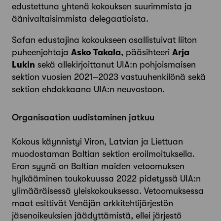
edustettuna yhtenä kokouksen suurimmista ja
äänivaltaisimmista delegaatioista.
Safan edustajina kokoukseen osallistuivat liiton
puheenjohtaja
Asko Takala
, pääsihteeri
Arja
Lukin
sekä allekirjoittanut UIA:n pohjoismaisen
sektion vuosien 2021–2023 vastuuhenkilönä sekä
sektion ehdokkaana UIA:n neuvostoon.
Organisaation uudistaminen jatkuu
Kokous käynnistyi Viron, Latvian ja Liettuan
muodostaman Baltian sektion ero­ilmoituksella.
Eron syynä on Baltian maiden vetoomuksen
hylkääminen toukokuussa 2022 pidetyssä UIA:n
ylimääräisessä yleiskokouksessa. Vetoomuksessa
maat esittivät Venäjän arkkitehtijärjestön
jäsenoikeuksien jäädyttämistä, ellei järjestö