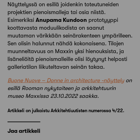
Näyttelyssä on esillä joidenkin toteutuneiden
projektien pienoismalleja tai osia niistä.
Esimerkiksi
Anupama Kundoon
prototyyppi
koottavasta moduulikodista on saanut
muutaman värikkään seinärakenteen ympärilleen.
Sen olisin halunnut nähdä kokonaisena. Tilojen
muunneltavuus on Maxxin yksi hienouksista, ja
lisäneliöitä pienoismalleille olisi löytynyt helposti
galleriatilan liikuteltavan seinän takaa.
Buone Nuove – Donne in architecture -näyttely
on
esillä Rooman nykytaiteen ja arkkitehtuurin
museo Maxxissa 23.10.2022 saakka.
Artikkeli on julkaistu Arkkitehtiuutisten numerossa 4/22.
Jaa artikkeli