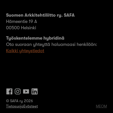
Suomen Arkkitehtiliitto ry. SAFA
Hämeentie 19 A
00500 Helsinki
Työskentelemme hybridinä
Ota suoraan yhteyttä haluamaasi henkilöön:
Kaikki yhteystiedot
© SAFA ry 2026
Tietosuoja
Evästeet
MEOM