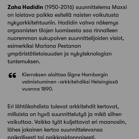
Zaha Hadidin
(1950-2016) suunnittelema Maxxi
on loistava paikka esitellä naisten vaikutusta
nykyarkkitehtuuriin. Hadidin vahva näkemys
orgaanisten tilojen luomisesta saa rinnalleen
nuoremman sukupolven suunnittelijoiden visiot,
esimerkiksi Mariana Pestanan
ympäristötietoisuuden ja nykyteknologian
tuntemuksen.
Kierroksen aloittaa Signe Hornborgin
valmistuminen -arkkitehdiksi Helsingissä
vuonna 1890.
Eri lähtökohdista tulevat arkkitehdit kertovat,
millaista on hyvä suunnittelutyö ja mikä siihen
vaikuttaa. Vaikka työt kuljettavat eri maanosiin,
lähes jokainen kertoo suunnittelevansa
paikallisesti tai paikkasidonnaisesti.