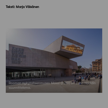
Teksti: Marja Väisänen
Rooman nykytaiteenmuseo Maxxi (2010) on Zaha Hadidin
suunnittelema.