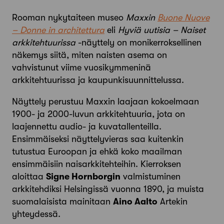
Rooman nykytaiteen museo
Maxxin
Buone Nuove
– Donne in architettura
eli
Hyviä uutisia – Naiset
arkkitehtuurissa
-näyttely on monikerroksellinen
näkemys siitä, miten naisten asema on
vahvistunut viime vuosikymmeninä
arkkitehtuurissa ja kaupunkisuunnittelussa.
Näyttely perustuu Maxxin laajaan kokoelmaan
1900- ja 2000-luvun arkkitehtuuria, jota on
laajennettu audio- ja kuvatallenteilla.
Ensimmäiseksi näyttelyvieras saa kuitenkin
tutustua Euroopan ja ehkä koko maailman
ensimmäisiin naisarkkitehteihin. Kierroksen
aloittaa
Signe Hornborgin
valmistuminen
arkkitehdiksi Helsingissä vuonna 1890, ja muista
suomalaisista mainitaan
Aino Aalto
Artekin
yhteydessä.