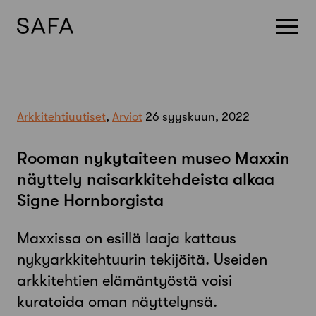
Skip
to
content
Arkkitehtiuutiset
,
Arviot
26 syyskuun, 2022
Rooman nykytaiteen museo Maxxin
näyttely naisarkkitehdeista alkaa
Signe Hornborgista
Maxxissa on esillä laaja kattaus
nykyarkkitehtuurin tekijöitä. Useiden
arkkitehtien elämäntyöstä voisi
kuratoida oman näyttelynsä.