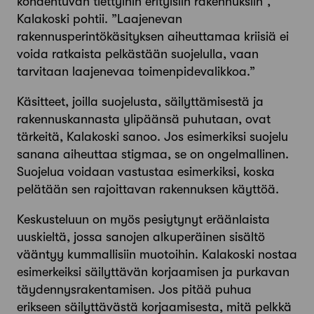
kohdentuvan tiettyihin erityisiin rakennuksiin”,
Kalakoski pohtii. ”Laajenevan
rakennusperintökäsityksen aiheuttamaa kriisiä ei
voida ratkaista pelkästään suojelulla, vaan
tarvitaan laajenevaa toimenpidevalikkoa.”
Käsitteet, joilla suojelusta, säilyttämisestä ja
rakennuskannasta ylipäänsä puhutaan, ovat
tärkeitä, Kalakoski sanoo. Jos esimerkiksi suojelu
sanana aiheuttaa stigmaa, se on ongelmallinen.
Suojelua voidaan vastustaa esimerkiksi, koska
pelätään sen rajoittavan rakennuksen käyttöä.
Keskusteluun on myös pesiytynyt eräänlaista
uuskieltä, jossa sanojen alkuperäinen sisältö
vääntyy kummallisiin muotoihin. Kalakoski nostaa
esimerkeiksi säilyttävän korjaamisen ja purkavan
täydennysrakentamisen. Jos pitää puhua
erikseen säilyttävästä korjaamisesta, mitä pelkkä