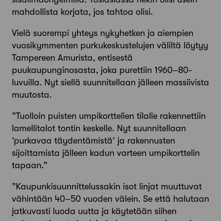
mahdollista korjata, jos tahtoa olisi.
Vielä suorempi yhteys nykyhetken ja aiempien
vuosikymmenten purkukeskustelujen väliltä löytyy
Tampereen Amurista, entisestä
puukaupunginosasta, joka purettiin 1960–80-
luvuilla. Nyt siellä suunnitellaan jälleen massiivista
muutosta.
”Tuolloin puisten umpikorttelien tilalle rakennettiin
lamellitalot tontin keskelle. Nyt suunnitellaan
‘purkavaa täydentämistä’ ja rakennusten
sijoittamista jälleen kadun varteen umpikorttelin
tapaan.”
”Kaupunkisuunnittelussakin isot linjat muuttuvat
vähintään 40–50 vuoden välein. Se että halutaan
jatkuvasti luoda uutta ja käytetään siihen