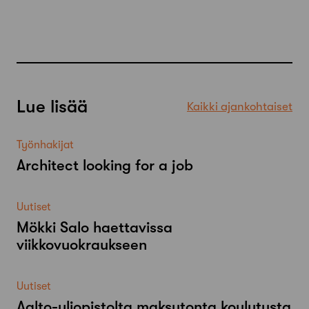
Lue lisää
Kaikki ajankohtaiset
Työnhakijat
Architect looking for a job
Uutiset
Mökki Salo haettavissa
viikkovuokraukseen
Uutiset
Aalto-​yliopistolta maksutonta koulutusta