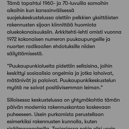
Tämä tapahtui 1960- ja 70-luvuilla samoihin
aikoihin kun kansainvälisessä
suojelukeskustelussa alettiin pelkkien yksittäisten
rakennusten sijaan kiinnittää huomiota
aluekokonaisuuksiin. Arkkitehti-lehti omisti vuonna
1972 kokonaisen numeron puukaupungeille ja
nuorten radikaalien ehdotuksille niiden
säilyttämisestä.
”Puukaupunkialueita pidettiin sellaisina, joihin
keskittyi sosiaalisia ongelmia ja jotka lahoivat,
mätänivät ja paloivat. Puukaupunkikeskustelun
myötä ne saivat positiivisemman leiman.”
Silloisessa keskustelussa on yhtymäkohtia tämän
päivän modernia rakennuskantaa koskevaan
puheeseen. Usein purkamista perustellaan
esimerkiksi rakennusten kunnolla, kuten
sisäilmaongelmilla. Tosiasiassa nekin olisi usein