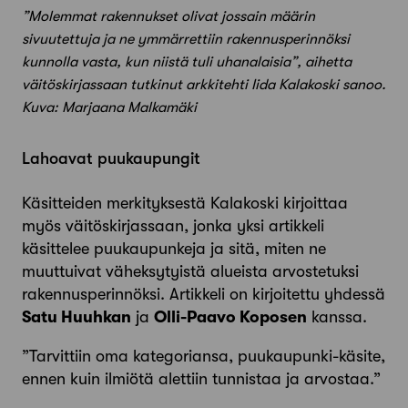
”Molemmat rakennukset olivat jossain määrin
sivuutettuja ja ne ymmärrettiin rakennusperinnöksi
kunnolla vasta, kun niistä tuli uhanalaisia”, aihetta
väitöskirjassaan tutkinut arkkitehti Iida Kalakoski sanoo.
Kuva: Marjaana Malkamäki
Lahoavat puukaupungit
Käsitteiden merkityksestä Kalakoski kirjoittaa
myös väitöskirjassaan, jonka yksi artikkeli
käsittelee puukaupunkeja ja sitä, miten ne
muuttuivat väheksytyistä alueista arvostetuksi
rakennusperinnöksi. Artikkeli on kirjoitettu yhdessä
Satu Huuhkan
ja
Olli-Paavo Koposen
kanssa.
”Tarvittiin oma kategoriansa, puukaupunki-käsite,
ennen kuin ilmiötä alettiin tunnistaa ja arvostaa.”