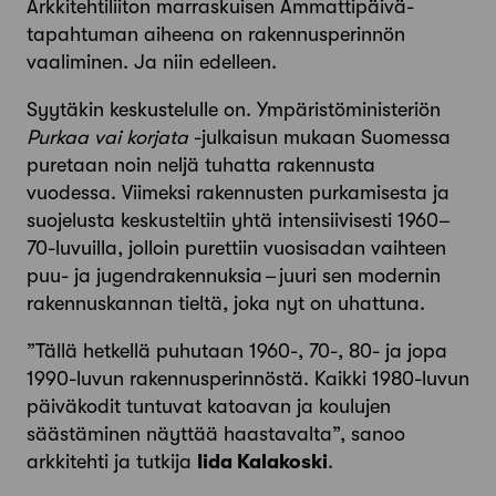
Arkkitehtiliiton marraskuisen Ammattipäivä-
tapahtuman aiheena on rakennusperinnön
vaaliminen. Ja niin edelleen.
Syytäkin keskustelulle on. Ympäristöministeriön
Purkaa vai korjata
-julkaisun mukaan Suomessa
puretaan noin neljä tuhatta rakennusta
vuodessa. Viimeksi rakennusten purkamisesta ja
suojelusta keskusteltiin yhtä intensiivisesti 1960–
70-luvuilla, jolloin purettiin vuosisadan vaihteen
puu- ja jugendrakennuksia – juuri sen modernin
rakennuskannan tieltä, joka nyt on uhattuna.
”Tällä hetkellä puhutaan 1960-, 70-, 80- ja jopa
1990-luvun rakennusperinnöstä. Kaikki 1980-luvun
päiväkodit tuntuvat katoavan ja koulujen
säästäminen näyttää haastavalta”, sanoo
arkkitehti ja tutkija
Iida Kalakoski
.