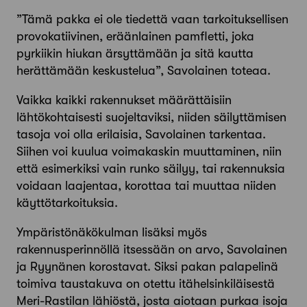
”Tämä pakka ei ole tiedettä vaan tarkoituksellisen
provokatiivinen, eräänlainen pamfletti, joka
pyrkiikin hiukan ärsyttämään ja sitä kautta
herättämään keskustelua”, Savolainen toteaa.
Vaikka kaikki rakennukset määrättäisiin
lähtökohtaisesti suojeltaviksi, niiden säilyttämisen
tasoja voi olla erilaisia, Savolainen tarkentaa.
Siihen voi kuulua voimakaskin muuttaminen, niin
että esimerkiksi vain runko säilyy, tai rakennuksia
voidaan laajentaa, korottaa tai muuttaa niiden
käyttötarkoituksia.
Ympäristönäkökulman lisäksi myös
rakennusperinnöllä itsessään on arvo, Savolainen
ja Ryynänen korostavat. Siksi pakan palapelinä
toimiva taustakuva on otettu itähelsinkiläisestä
Meri-Rastilan lähiöstä, josta aiotaan purkaa isoja