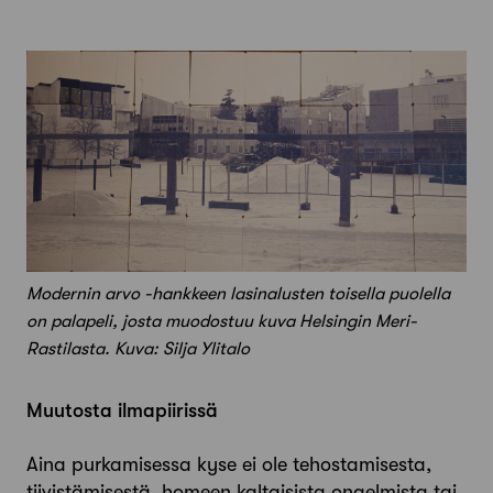
Modernin arvo -hankkeen lasinalusten toisella puolella
on palapeli, josta muodostuu kuva Helsingin Meri-
Rastilasta. Kuva: Silja Ylitalo
Muutosta ilmapiirissä
Aina purkamisessa kyse ei ole tehostamisesta,
tiivistämisestä, homeen kaltaisista ongelmista tai