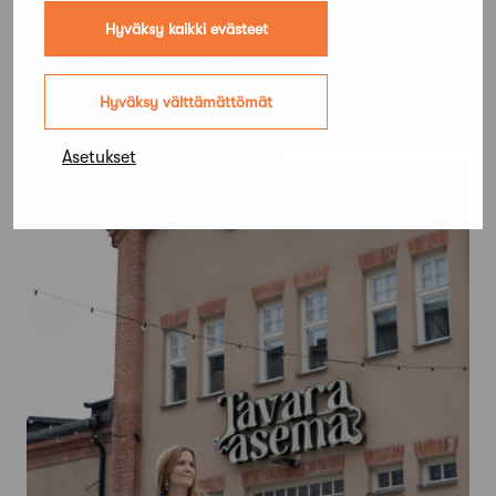
suojelusta puhutaan, pitäisikin tarkistaa
Hyväksy kaikki evästeet
vähintään kymmenen vuoden välein, Kalakoski
toteaa.
Hyväksy välttämättömät
Asetukset