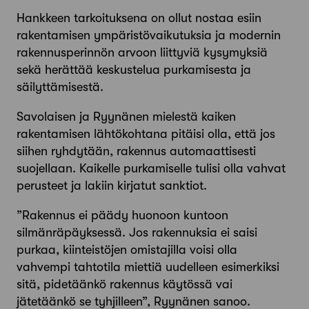
Hankkeen tarkoituksena on ollut nostaa esiin
rakentamisen ympäristö­vaikutuksia ja modernin
rakennus­perinnön arvoon liittyviä kysymyksiä
sekä herättää keskustelua purkamisesta ja
säilyttämisestä.
Savolaisen ja Ryynänen mielestä kaiken
rakentamisen lähtökohtana pitäisi olla, että jos
siihen ryhdytään, rakennus automaattisesti
suojellaan. Kaikelle purkamiselle tulisi olla vahvat
perusteet ja lakiin kirjatut sanktiot.
”Rakennus ei päädy huonoon kuntoon
silmänräpäyksessä. Jos rakennuksia ei saisi
purkaa, kiinteistöjen omistajilla voisi olla
vahvempi tahtotila miettiä uudelleen esimerkiksi
sitä, pidetäänkö rakennus käytössä vai
jätetäänkö se ­tyhjilleen”, Ryynänen sanoo.