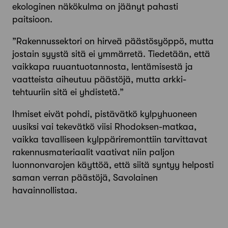
ekologinen näkökulma on jäänyt pahasti
paitsioon.
”Rakennussektori on hirveä päästö­syöppö, mutta
jostain syystä sitä ei ymmärretä. Tiedetään, että
vaikkapa ruuantuotannosta, lentämisestä ja
vaatteista aiheutuu päästöjä, mutta arkki­
tehtuuriin sitä ei yhdistetä.”
Ihmiset eivät pohdi, pistävätkö kylpyhuoneen
uusiksi vai tekevätkö viisi Rhodoksen-matkaa,
vaikka tavalliseen kylppäriremonttiin tarvittavat
rakennusmateriaalit vaativat niin paljon
luonnonvarojen käyttöä, että siitä syntyy helposti
saman verran päästöjä, Savolainen
havainnollistaa.