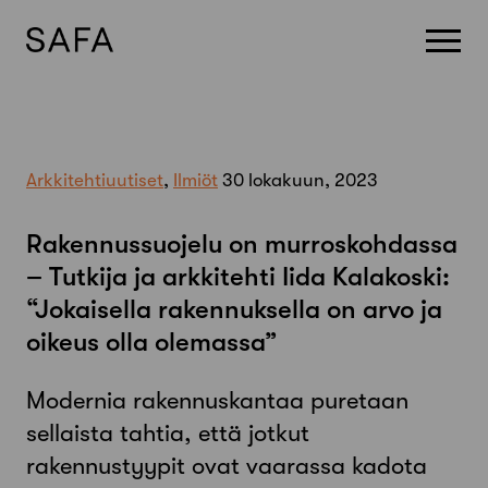
Skip
to
content
Arkkitehtiuutiset
,
Ilmiöt
30 lokakuun, 2023
Rakennussuojelu on murroskohdassa
– Tutkija ja arkkitehti Iida Kalakoski:
“Jokaisella rakennuksella on arvo ja
oikeus olla olemassa”
Modernia rakennuskantaa puretaan
sellaista tahtia, että jotkut
rakennustyypit ovat vaarassa kadota