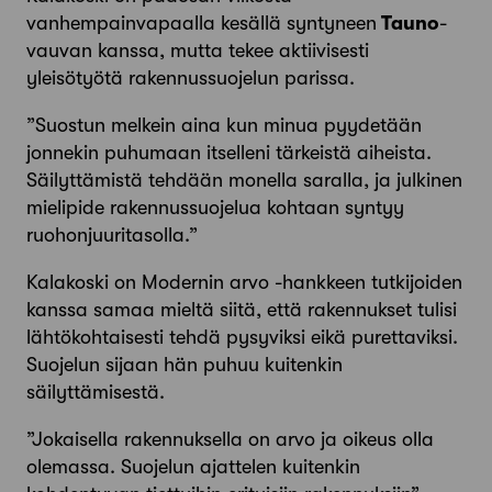
vanhempainvapaalla kesällä syntyneen
Tauno
-
vauvan kanssa, mutta tekee aktiivisesti
yleisötyötä rakennussuojelun parissa.
”Suostun melkein aina kun minua pyydetään
jonnekin puhumaan itselleni tärkeistä aiheista.
Säilyttämistä tehdään monella saralla, ja julkinen
mielipide rakennussuojelua kohtaan syntyy
ruohonjuuritasolla.”
Kalakoski on Modernin arvo -hankkeen tutkijoiden
kanssa samaa mieltä siitä, että rakennukset tulisi
lähtökohtaisesti tehdä pysyviksi eikä purettaviksi.
Suojelun sijaan hän puhuu kuitenkin
säilyttämisestä.
”Jokaisella rakennuksella on arvo ja oikeus olla
olemassa. Suojelun ajattelen kuitenkin