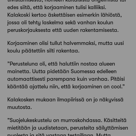
edes siitä, että korjaaminen tulisi kalliiksi.
Kalakoski kertoo äskettäisen esimerkin lähiöstä,
jossa oli tehty laskelma sekä vanhan koulun
peruskorjauksesta että uuden rakentamisesta.
Korjaaminen olisi tullut halvemmaksi, mutta uusi
koulu päätettiin silti rakentaa.
”Perusteluna oli, että haluttiin nostaa alueen
mainetta. Uutta pidetään Suomessa edelleen
automaattisesti parempana kuin vanhaa. Pitäisi
kääntää ajattelu niin, että korjaaminen on cool.”
Kalakosken mukaan ilmapiirissä on jo näkyvissä
muutosta.
”Suojelukeskustelu on murroskohdassa. Käsitteitä
mietitään ja uudistetaan, perusteita säilyttämisen
puolesta ja sitä vastaan testaillaan. Mutta