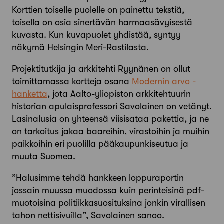
Korttien toiselle puolelle on painettu tekstiä,
toisella on osia sinertävän harmaasävyisestä
kuvasta. Kun kuvapuolet yhdistää, syntyy
näkymä Helsingin Meri-Rastilasta.
Projektitutkija ja arkkitehti Ryynänen on ollut
toimittamassa kortteja osana
Modernin arvo -
hanketta
, jota Aalto-­yliopiston arkkitehtuurin
historian apulaisprofessori Savolainen on vetänyt.
Lasinalusia on yhteensä viisisataa pakettia, ja ne
on tarkoitus jakaa baareihin, virastoihin ja muihin
paikkoihin eri puolilla pääkaupunkiseutua ja
muuta Suomea.
”Halusimme tehdä hankkeen loppuraportin
jossain muussa muodossa kuin perinteisinä pdf-
muotoisina politiikkasuosituksina jonkin virallisen
tahon nettisivuilla”, Savolainen sanoo.