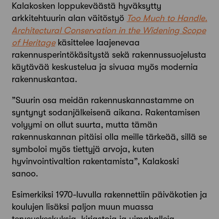
Kalakosken loppukeväästä hyväksytty
arkkitehtuurin alan väitöstyö
Too Much to Handle.
Architectural Conservation in the Widening Scope
of Heritage
käsittelee laajenevaa
rakennusperintökäsitystä sekä rakennussuojelusta
käytävää keskustelua ja sivuaa myös modernia
rakennuskantaa.
”Suurin osa meidän rakennuskannastamme on
syntynyt sodanjälkeisenä aikana. Rakentamisen
volyymi on ollut suurta, mutta tämän
rakennuskannan pitäisi olla meille tärkeää, sillä se
symboloi myös tiettyjä arvoja, kuten
hyvinvointivaltion rakentamista”, Kalakoski
sanoo.
Esimerkiksi 1970-luvulla rakennettiin päiväkotien ja
koulujen lisäksi paljon muun muassa
terveyskeskuksia, kirjastoja ja uimahalleja.