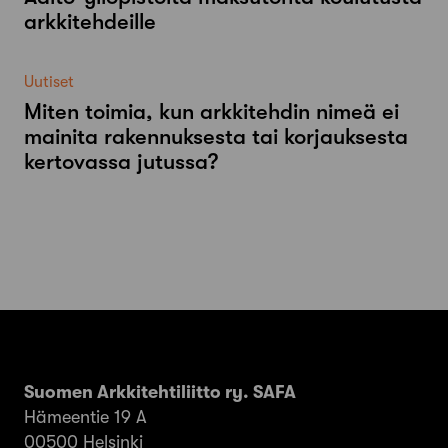
arkkitehdeille
Uutiset
Miten toimia, kun arkkitehdin nimeä ei
mainita rakennuksesta tai korjauksesta
kertovassa jutussa?
Suomen Arkkitehtiliitto ry. SAFA
Hämeentie 19 A
00500 Helsinki