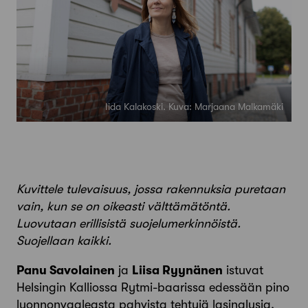
Iida Kalakoski. Kuva: Marjaana Malkamäki
Kuvittele tulevaisuus, jossa rakennuksia puretaan
vain, kun se on oikeasti välttämätöntä.
Luovutaan erillisistä suojelumerkinnöistä.
Suojellaan kaikki.
Panu Savolainen
ja
Liisa Ryynänen
istuvat
Helsingin Kalliossa Rytmi-­baarissa edessään pino
luonnonvaaleasta pahvista tehtyjä lasinalusia.