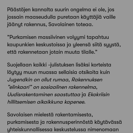
Päästöjen kannalta suurin ongelma ei ole, jos
jossain maaseudulla puretaan käyttäjiä vaille
jäänyt rakennus, Savolainen toteaa.
”Purkamisen massiivinen volyymi tapahtuu
kaupunkien keskustoissa ja yleensä siitä syystä,
että rakennetaan jotain muuta tilalle.”
Suojellaan kaikki -julistuksen lisäksi korteista
löytyy muun muassa sellaisia otsikoita kuin
Jugendkin on ollut rumaa
,
Rakennuksen
”elinkaari” on sosiaalinen rakennelma
,
Uudisrakentaminen saastuttaa
ja
Ekokriisin
hillitsemisen aikaikkuna kapenee
.
Savolaisen mielestä rakentamisesta,
purkamisesta ja rakennusperinnöstä käytävässä
yhteiskunnallisessa keskustelussa nimenomaan