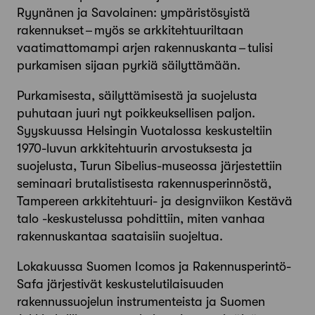
Ryynänen ja Savolainen: ympäristö­syistä
rakennukset – myös se arkkitehtuuriltaan
vaatimattomampi arjen rakennuskanta – tulisi
purkamisen sijaan pyrkiä säilyttämään.
Purkamisesta, säilyttämisestä ja suojelusta
puhutaan juuri nyt poikkeuk­sellisen paljon.
Syyskuussa Helsingin Vuotalossa keskusteltiin
1970-luvun arkki­tehtuurin arvostuksesta ja
suojelusta, Turun Sibelius-museossa järjestettiin
seminaari brutalistisesta rakennusperinnöstä,
Tampereen arkkitehtuuri- ja designviikon Kestävä
talo -keskustelussa pohdittiin, miten vanhaa
rakennuskantaa saataisiin suojeltua.
Lokakuussa Suomen Icomos ja Rakennusperintö-
Safa järjestivät keskustelutilaisuuden
rakennussuojelun instrumenteista ja Suomen