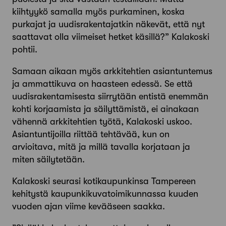
kiihtyykö samalla myös purkaminen, koska
purkajat ja uudisrakentajatkin näkevät, että nyt
saattavat olla viimeiset hetket käsillä?” Kalakoski
pohtii.
Samaan aikaan myös arkkitehtien asiantuntemus
ja ammattikuva on haasteen edessä. Se että
uudisrakentamisesta siirrytään entistä enemmän
kohti korjaamista ja säilyttämistä, ei ainakaan
vähennä arkkitehtien työtä, Kalakoski uskoo.
Asiantuntijoilla riittää tehtävää, kun on
arvioitava, mitä ja millä tavalla korjataan ja
miten säilytetään.
Kalakoski seurasi kotikaupunkinsa Tampereen
kehitystä kaupunkikuvatoimikunnassa kuuden
vuoden ajan viime kevääseen saakka.