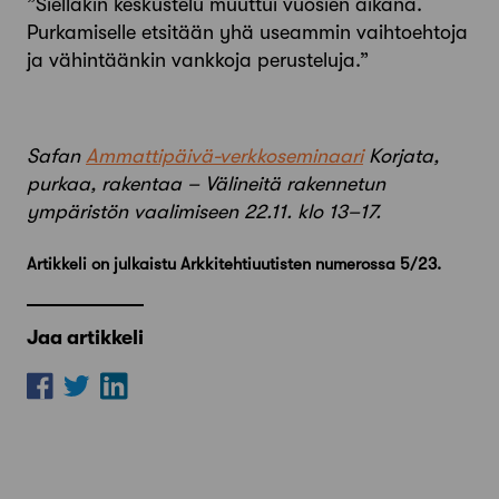
”Sielläkin keskustelu muuttui vuosien aikana.
Purkamiselle etsitään yhä useammin vaihtoehtoja
ja vähintäänkin vankkoja perusteluja.”
Safan
Ammattipäivä-verkkoseminaari
Korjata,
purkaa, rakentaa – Välineitä rakennetun
ympäristön vaalimiseen 22.11.
klo 13–17.
Artikkeli on julkaistu Arkkitehtiuutisten numerossa 5/23.
Jaa artikkeli