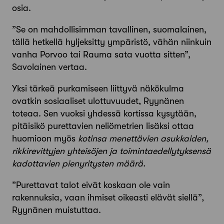
osia.
”Se on mahdollisimman tavallinen, suomalainen,
tällä hetkellä hyljeksitty ympäristö, vähän niinkuin
vanha Porvoo tai Rauma sata vuotta sitten”,
Savolainen vertaa.
Yksi tärkeä purkamiseen liittyvä näkökulma
ovatkin sosiaaliset ulottuvuudet, Ryynänen
toteaa. Sen vuoksi yhdessä kortissa kysytään,
pitäisikö purettavien neliömetrien lisäksi ottaa
huomioon myös
kotinsa menettävien asukkaiden,
rikkirevittyjen yhteisöjen ja toimintaedellytyksensä
kadottavien pienyritysten määrä.
”Purettavat talot eivät koskaan ole vain
rakennuksia, vaan ihmiset oikeasti elävät siellä”,
Ryynänen muistuttaa.