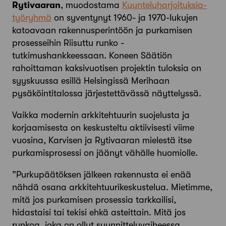
Rytivaaran
, ­muodostama
Kuunteluharjoituksia-
työryhmä
on syventynyt 1960- ja 1970-lukujen
katoavaan rakennusperintöön ja purkamisen
prosesseihin Riisuttu runko -
tutkimushankkeessaan. Koneen Säätiön
rahoittaman kaksivuotisen projektin tuloksia on
syyskuussa esillä Helsingissä Merihaan
pysäköinti­talossa järjestettävässä ­näyttelyssä.
Vaikka modernin arkkitehtuurin suojelusta ja
korjaamisesta on keskusteltu aktiivisesti viime
vuosina, Karvisen ja Rytivaaran mielestä itse
purkamisprosessi on jäänyt vähälle huomiolle.
”Purkupäätöksen jälkeen rakennusta ei enää
nähdä osana arkkitehtuuri­keskustelua. Mietimme,
mitä jos purkamisen prosessia tarkkailisi,
hidastaisi tai tekisi ehkä asteittain. Mitä jos
runkoa, joka on ollut suunnitteluvaiheessa