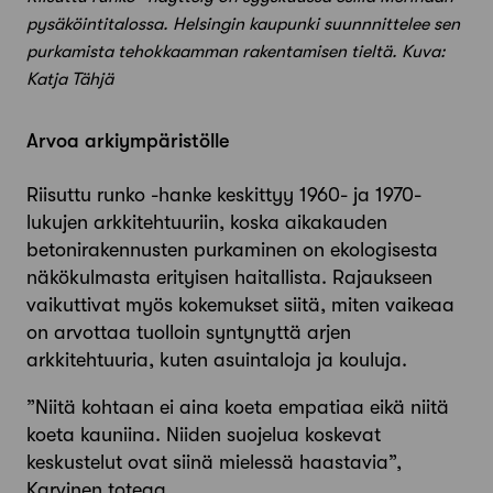
pysäköintitalossa. Helsingin kaupunki suunnnittelee sen
purkamista tehokkaamman rakentamisen tieltä. Kuva:
Katja Tähjä
Arvoa arkiympäristölle
Riisuttu runko -hanke keskittyy 1960- ja 1970-
lukujen arkkitehtuuriin, koska
aikakauden
betonirakennusten purkaminen on ekologisesta
näkökulmasta erityisen haitallista. Rajaukseen
vaikuttivat myös kokemukset siitä, miten vaikeaa
on arvottaa tuolloin syntynyttä arjen
arkkitehtuuria, kuten asuintaloja ja kouluja.
”Niitä kohtaan ei aina koeta empatiaa eikä niitä
koeta kauniina. Niiden suojelua koskevat
keskustelut ovat siinä mielessä haastavia”,
Karvinen toteaa.