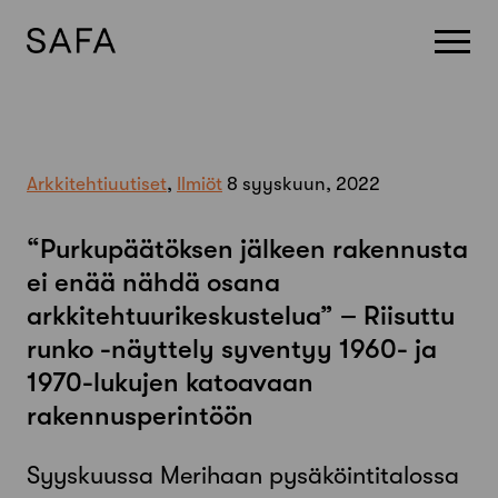
Skip
to
content
Arkkitehtiuutiset
,
Ilmiöt
8 syyskuun, 2022
“Purkupäätöksen jälkeen rakennusta
ei enää nähdä osana
arkkitehtuurikeskustelua” – Riisuttu
runko -näyttely syventyy 1960- ja
1970-lukujen katoavaan
rakennusperintöön
Syyskuussa Merihaan pysäköintitalossa