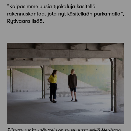
”Kaipasimme uusia työkaluja käsitellä
rakennuskantaa, jota nyt käsitellään purkamalla”,
Rytivaara lisää.
Riisuttu runko -näyttely on syyskuussa esillä Merihaan