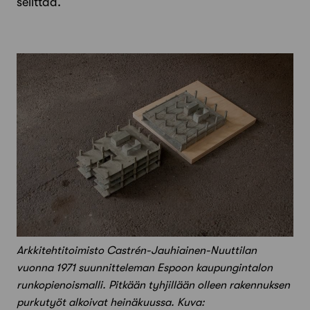
selittää.
Arkkitehtitoimisto Castrén-Jauhiainen-Nuuttilan
vuonna 1971 suunnitteleman Espoon kaupungintalon
runkopienoismalli. Pitkään tyhjillään olleen rakennuksen
purkutyöt alkoivat heinäkuussa. Kuva: