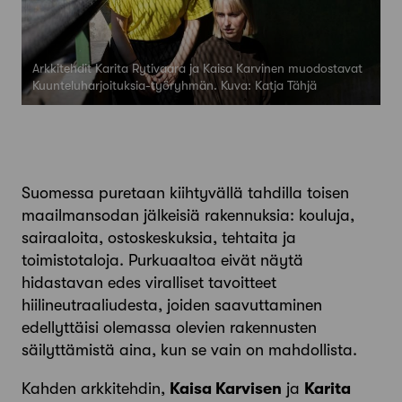
Arkkitehdit Karita Rytivaara ja Kaisa Karvinen muodostavat
Kuunteluharjoituksia-työryhmän. Kuva: Katja Tähjä
Suomessa puretaan kiihtyvällä tahdilla toisen
maailmansodan jälkeisiä rakennuksia: kouluja,
sairaaloita, ostoskeskuksia, tehtaita ja
toimistotaloja. Purkuaaltoa eivät näytä
hidastavan edes viralliset tavoitteet
hiilineutraaliudesta, joiden saavuttaminen
edellyttäisi olemassa olevien rakennusten
säilyttämistä aina, kun se vain on mahdollista.
Kahden arkkitehdin,
Kaisa ­Karvisen
ja
Karita