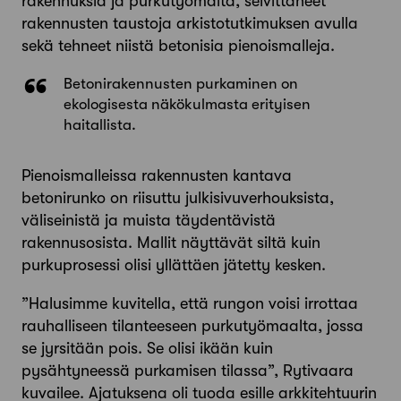
rakennuksia ja purkutyömaita, selvittäneet
rakennusten taustoja arkisto­tutkimuksen avulla
sekä tehneet niistä betonisia pienoismalleja.
Betonirakennusten purkaminen on
ekologisesta näkökulmasta erityisen
haitallista.
Pienoismalleissa rakennusten kantava
betonirunko on riisuttu julkisivuverhouksista,
väliseinistä ja muista täydentävistä
rakennusosista. Mallit näyttävät siltä kuin
purkuprosessi olisi yllättäen jätetty kesken.
”Halusimme kuvitella, että rungon voisi irrottaa
rauhalliseen tilanteeseen purkutyömaalta, jossa
se jyrsitään pois. Se olisi ikään kuin
pysähtyneessä purkamisen tilassa”, Rytivaara
kuvailee. Ajatuksena oli tuoda esille arkkitehtuurin