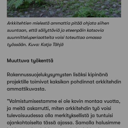
Arkkitehtien mielestä a
mmattia pitää ohjata siihen
suuntaan, että säilyttäviä ja eteenpäin katsovia
suunnitteluperiaatteita voisi toteuttaa omassa
työssään
. Kuva: Katja Tähjä
Muuttuva työkenttä
Rakennussuojelukysymysten lisäksi ­kipinänä
projektille toimivat kaksikon pohdinnat arkkitehdin
ammattikuvasta.
”Valmistumisestamme ei ole kovin montaa vuotta,
ja meitä askarrutti, miten arkkitehdin työ voisi
tulevaisuudessa olla merkityksellistä ja tuntuisi
ajankohtaiselta tässä ajassa. Samalla halusimme