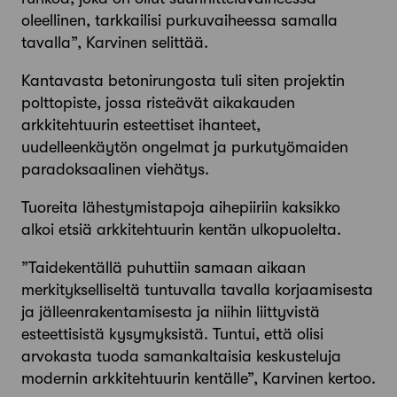
oleellinen, tarkkailisi purkuvaiheessa samalla
tavalla”, Karvinen selittää.
Kantavasta betonirungosta tuli siten projektin
polttopiste, jossa risteävät aikakauden
arkkitehtuurin esteettiset ihanteet,
uudelleenkäytön ongelmat ja purkutyömaiden
paradoksaalinen viehätys.
Tuoreita lähestymistapoja aihepiiriin kaksikko
alkoi etsiä arkkitehtuurin kentän ulkopuolelta.
”Taidekentällä puhuttiin samaan aikaan
merkitykselliseltä tuntuvalla tavalla korjaamisesta
ja jälleenrakentamisesta ja niihin liittyvistä
esteettisistä kysymyksistä. Tuntui, että olisi
arvokasta tuoda samankaltaisia keskusteluja
modernin arkkitehtuurin kentälle”, Karvinen kertoo.