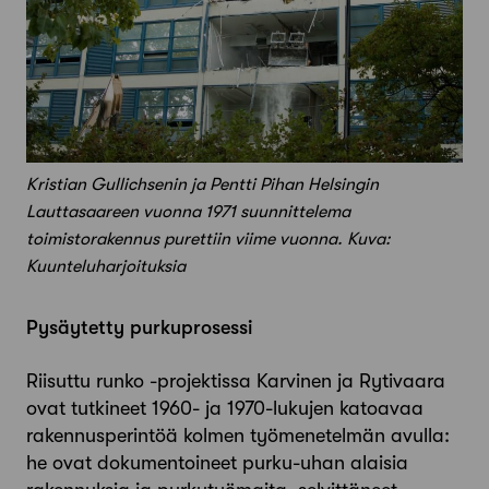
Kristian Gullichsenin ja Pentti Pihan Helsingin
Lauttasaareen vuonna 1971 suunnittelema
toimistorakennus purettiin viime vuonna. Kuva:
Kuunteluharjoituksia
Pysäytetty ­purkuprosessi
Riisuttu runko -projektissa Karvinen ja Rytivaara
ovat tutkineet 1960- ja 1970-lukujen katoavaa
rakennus­perintöä kolmen työmenetelmän avulla:
he ovat dokumentoineet purku-uhan alaisia