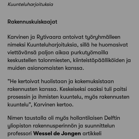
Kuunteluharjoituksia
Rakennuskuiskaajat
Karvinen ja Rytivaara antoivat työryhmälleen
nimeksi Kuunteluharjoituksia, sillä he huomasivat
viettävänsä paljon aikaa purkutyömailla
keskustellen talonmiesten, kiinteistöpäälliköiden ja
muiden asianomaisten kanssa.
”He kertoivat huolistaan ja kokemuksistaan
rakennusten kanssa. Keskeiseksi osaksi tuli paitsi
prosessin ja ihmisten kuuntelu, myös rakennusten
kuuntelu”, Karvinen kertoo.
Nimen taustalla oli myös hollantilaisen Delftin
yliopiston rakennus­perinnön ja suunnittelun
professori
Wessel de Jongen
artikkeli