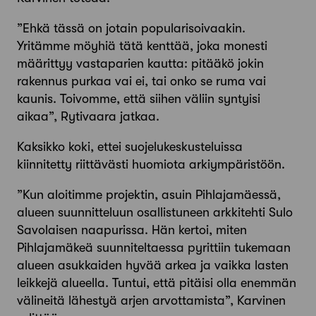
”Ehkä tässä on jotain popularisoivaakin.
Yritämme möyhiä tätä kenttää, joka monesti
määrittyy vastaparien kautta: pitääkö jokin
rakennus purkaa vai ei, tai onko se ruma vai
kaunis. Toivomme, että siihen väliin syntyisi
aikaa”, Rytivaara ­jatkaa.
Kaksikko koki, ettei suojelukeskusteluissa
kiinnitetty riittävästi huomiota arkiympäristöön.
”Kun aloitimme projektin, asuin Pihlajamäessä,
alueen suunnitteluun osallistuneen arkkitehti Sulo
Savolaisen naapurissa. Hän kertoi, miten
Pihlajamäkeä suunniteltaessa pyrittiin tukemaan
alueen asukkaiden hyvää arkea ja vaikka lasten
leikkejä alueella. Tuntui, että pitäisi olla enemmän
välineitä lähestyä arjen arvottamista”, Karvinen