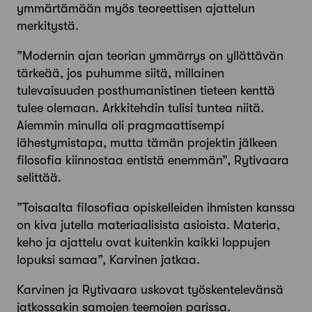
ymmärtämään myös teoreettisen ajattelun
merkitystä.
”Modernin ajan teorian ymmärrys on yllättävän
tärkeää, jos puhumme siitä, millainen
tulevaisuuden posthumanistinen tieteen kenttä
tulee olemaan. Arkkitehdin tulisi tuntea niitä.
Aiemmin minulla oli pragmaattisempi
lähestymistapa, mutta tämän projektin jälkeen
filosofia kiinnostaa entistä enemmän”, Rytivaara
selittää.
”Toisaalta filosofiaa opiskelleiden ihmisten kanssa
on kiva jutella materiaalisista asioista. Materia,
keho ja ajattelu ovat kuitenkin kaikki loppujen
lopuksi samaa”, Karvinen jatkaa.
Karvinen ja Rytivaara uskovat työskentelevänsä
jatkossakin samojen teemojen parissa.