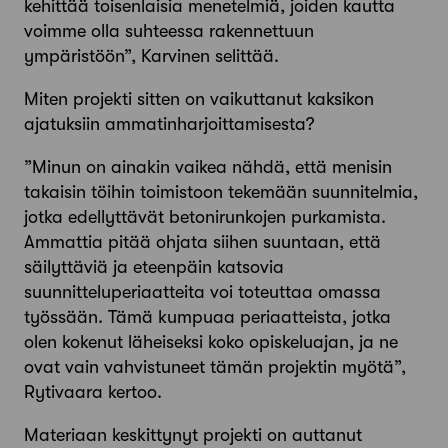
kehittää toisenlaisia menetelmiä, joiden kautta
voimme olla suhteessa rakennettuun
ympäristöön”, Karvinen selittää.
Miten projekti sitten on vaikuttanut kaksikon
ajatuksiin ammatinharjoittamisesta?
”Minun on ainakin vaikea nähdä, että menisin
takaisin töihin toimistoon tekemään suunnitelmia,
jotka ­edellyttävät betonirunkojen purkamista.
Ammattia pitää ohjata siihen suuntaan, että
säilyttäviä ja eteenpäin katsovia
suunnitteluperiaatteita voi toteuttaa omassa
työssään. Tämä kumpuaa periaatteista, jotka
olen kokenut läheiseksi koko opiskeluajan, ja ne
ovat vain vahvistuneet tämän projektin myötä”,
Rytivaara ­kertoo.
Materiaan keskittynyt projekti on auttanut