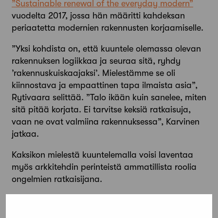
”Sustainable renewal of the everyday modern”
vuodelta 2017, jossa hän määritti kahdeksan
periaatetta modernien rakennusten korjaamiselle.
”Yksi kohdista on, että kuuntele olemassa olevan
rakennuksen logiikkaa ja seuraa sitä, ryhdy
’rakennuskuiskaajaksi’. Mielestämme se oli
kiinnostava ja empaattinen tapa ilmaista asia”,
Rytivaara selittää. ”Talo ikään kuin sanelee, miten
sitä pitää korjata. Ei tarvitse keksiä ratkaisuja,
vaan ne ovat valmiina rakennuksessa”, Karvinen
jatkaa.
Kaksikon mielestä kuuntelemalla voisi laventaa
myös arkkitehdin perinteistä ammatillista roolia
ongelmien ratkaisijana.
”Asiakkaat monesti toivovat, että jos tulee
ongelma, se ratkaistaan nopeasti. Meitä kiinnosti