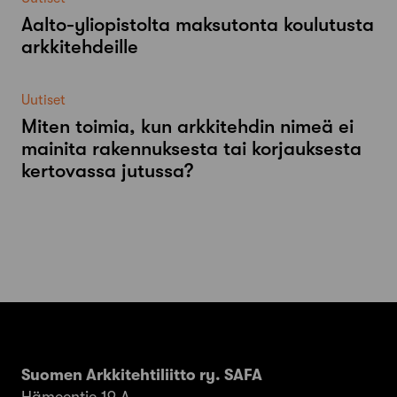
Aalto-​yliopistolta maksutonta koulutusta
arkkitehdeille
Uutiset
Miten toimia, kun arkkitehdin nimeä ei
mainita rakennuksesta tai korjauksesta
kertovassa jutussa?
Suomen Arkkitehtiliitto ry. SAFA