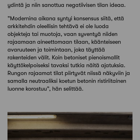
ydintä ja niin sanottua negatiivisen tilan ideaa.
”Modernina aikana syntyi konsensus siitä, että
arkkitehdin oleellisin tehtävä ei ole luoda
objekteja tai muotoja, vaan syventyä niiden
rajaamaan aineettomaan tilaan, käänteiseen
avaruuteen ja toimintaan, joka täyttää
rakenteiden välit. Koin betoniset pienoismallit
käyttökelpoiseksi tavaksi tutkia näitä ajatuksia.
Rungon rajaamat tilat piirtyvät niissä näkyviin ja
samalla neutraaliksi koetun betonin ristiriitainen
luonne korostuu”, hän ­selittää.