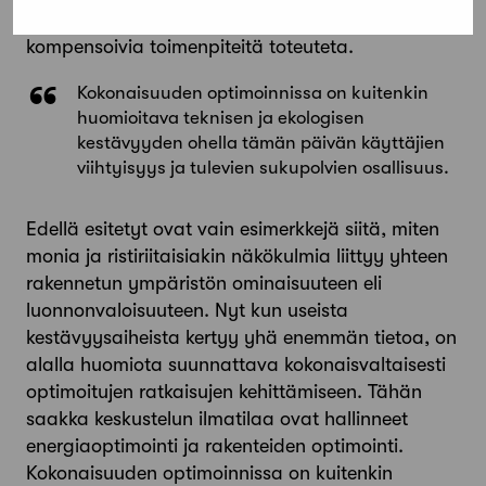
lämmönmenetyksen lisääntyessä, ellei
kompensoivia toimenpiteitä toteuteta.
Kokonaisuuden optimoinnissa on kuitenkin
huomioitava teknisen ja ekologisen
kestävyyden ohella tämän päivän käyttäjien
viihtyisyys ja tulevien sukupolvien osallisuus.
Edellä esitetyt ovat vain esimerkkejä siitä, miten
monia ja ristiriitaisiakin näkökulmia liittyy yhteen
rakennetun ympäristön ominaisuuteen eli
luonnonvaloisuuteen. Nyt kun useista
kestävyysaiheista kertyy yhä enemmän tietoa, on
alalla huomiota suunnattava kokonaisvaltaisesti
optimoitujen ratkaisujen kehittämiseen. Tähän
saakka keskustelun ilmatilaa ovat hallinneet
energiaoptimointi ja rakenteiden optimointi.
Kokonaisuuden optimoinnissa on kuitenkin