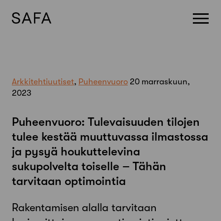
Skip
to
content
Arkkitehtiuutiset
,
Puheenvuoro
20 marraskuun,
2023
Puheenvuoro: Tulevaisuuden tilojen
tulee kestää muuttuvassa ilmastossa
ja pysyä houkuttelevina
sukupolvelta toiselle – Tähän
tarvitaan optimointia
Rakentamisen alalla tarvitaan