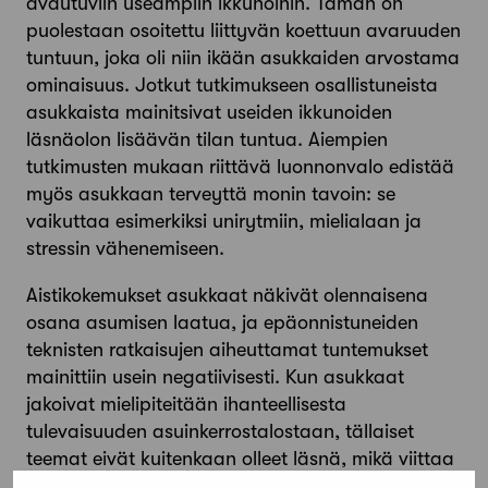
avautuviin useampiin ikkunoihin. Tämän on
puolestaan osoitettu liittyvän koettuun avaruuden
tuntuun, joka oli niin ikään asukkaiden arvostama
ominaisuus. Jotkut tutkimukseen osallistuneista
asukkaista mainitsivat useiden ikkunoiden
läsnäolon lisäävän tilan tuntua. Aiempien
tutkimusten mukaan riittävä luonnonvalo edistää
myös asukkaan terveyttä monin tavoin: se
vaikuttaa esimerkiksi unirytmiin, mielialaan ja
stressin vähenemiseen.
Aistikokemukset asukkaat näkivät olennaisena
osana asumisen laatua, ja epäonnistuneiden
teknisten ratkaisujen aiheuttamat tuntemukset
mainittiin usein negatiivisesti. Kun asukkaat
jakoivat mielipiteitään ihanteellisesta
tulevaisuuden asuinkerrostalostaan, tällaiset
teemat eivät kuitenkaan olleet läsnä, mikä viittaa
luottamukseen hyvin toimivasta tekniikasta