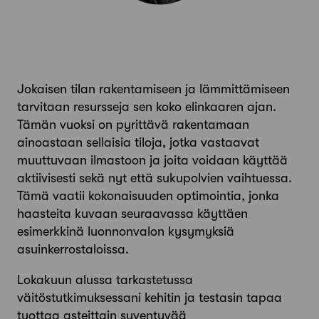
Jokaisen tilan rakentamiseen ja lämmittämiseen
tarvitaan ­resursseja sen koko elin­kaaren ajan.
Tämän vuoksi on pyrittävä rakentamaan
ainoastaan sellaisia tiloja, jotka vastaavat
muuttuvaan ilmastoon ja joita voidaan käyttää
aktiivisesti sekä nyt että sukupolvien vaihtuessa.
Tämä vaatii kokonaisuuden optimointia, jonka
haasteita kuvaan seuraavassa käyttäen
esimerkkinä luonnonvalon kysymyksiä
asuinkerrostaloissa.
Lokakuun alussa tarkastetussa
väitöstutkimuksessani kehitin ja testasin tapaa
tuottaa asteittain syventyvää