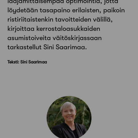
laajamittaisempaa optimointia, jotta
löydetään tasapaino erilaisten, paikoin
ristiriitaistenkin tavoitteiden välillä,
kirjoittaa kerrostaloasukkaiden
asumistoiveita väitöskirjassaan
tarkastellut Sini Saarimaa.
Teksti: Sini Saarimaa