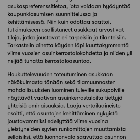
asukaspreferenssitietoa, jota voidaan hyödyntää
kaupunkiasumisen suunnittelussa ja
kehittämisessä. Niin kuin odottaa saattoi,
tutkimukseen osallistuneet asukkaat arvostivat
tiloja, jotka joustavat eri tarpeisiin ja tilanteisiin.
Tarkastelin aihetta käyden läpi kuuttakymmentä
viime vuosien asuinkerrostalokohdetta ja niiden yli
neljää tuhatta kerrostaloasuntoa.
Houkuttelevuuden toteutuminen asukkaan
näkökulmasta tänään sekä tilamuunnosten
mahdollisuuksien luominen tuleville sukupolville
näyttävät vaativan asuinkerrostaloilta tiettyjä
yhteisiä ominaisuuksia. Laaja vertailuaineisto
osoitti, että asuntojen kehittäminen nykyistä
joustavammiksi edellyttää viime vuosina
yleistyneiden syvien runkomittojen muuttamista
sellaisiksi, että luonnonvalo saavuttaa asunnon