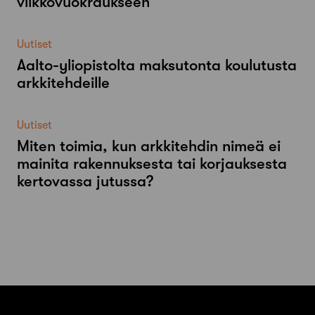
viikkovuokraukseen
Uutiset
Aalto-​yliopistolta maksutonta koulutusta
arkkitehdeille
Uutiset
Miten toimia, kun arkkitehdin nimeä ei
mainita rakennuksesta tai korjauksesta
kertovassa jutussa?