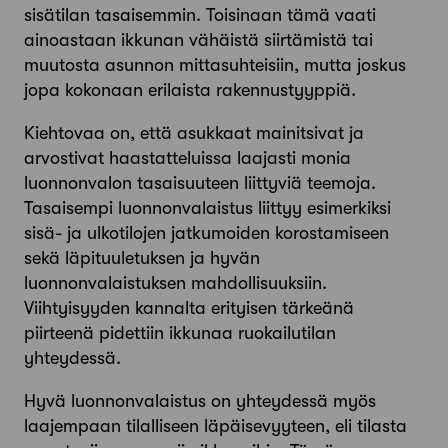
sisätilan tasaisemmin. Toisinaan tämä vaati
ainoastaan ikkunan vähäistä siirtämistä tai
muutosta asunnon mittasuhteisiin, mutta joskus
jopa kokonaan erilaista rakennustyyppiä.
Kiehtovaa on, että asukkaat mainitsivat ja
arvostivat haastatteluissa laajasti monia
luonnonvalon tasaisuuteen liittyviä teemoja.
Tasaisempi luonnonvalaistus liittyy esimerkiksi
sisä- ja ulkotilojen jatkumoiden korostamiseen
sekä läpituuletuksen ja hyvän
luonnonvalaistuksen mahdollisuuksiin.
Viihtyisyyden kannalta erityisen tärkeänä
piirteenä pidettiin ikkunaa ruokailutilan
yhteydessä.
Hyvä luonnonvalaistus on yhteydessä myös
laajempaan tilalliseen läpäisevyyteen, eli tilasta