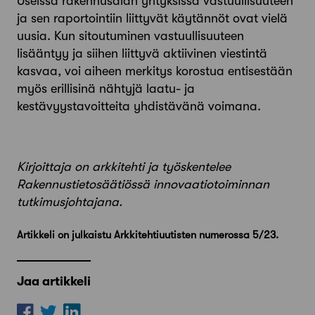
Useissa rakennusalan yrityksissä vastuullisuuteen
ja sen raportointiin liittyvät käytännöt ovat vielä
uusia. Kun sitoutuminen vastuullisuuteen
lisääntyy ja siihen liittyvä aktiivinen viestintä
kasvaa, voi aiheen merkitys korostua entisestään
myös erillisinä nähtyjä laatu- ja
kestävyystavoitteita yhdistävänä voimana.
Kirjoittaja on arkkitehti
ja työskentelee
Rakennus
tietosäätiössä innovaatio
toiminnan
tutkimusjohtajana.
Artikkeli on julkaistu Arkkitehtiuutisten numerossa 5/23.
Jaa artikkeli