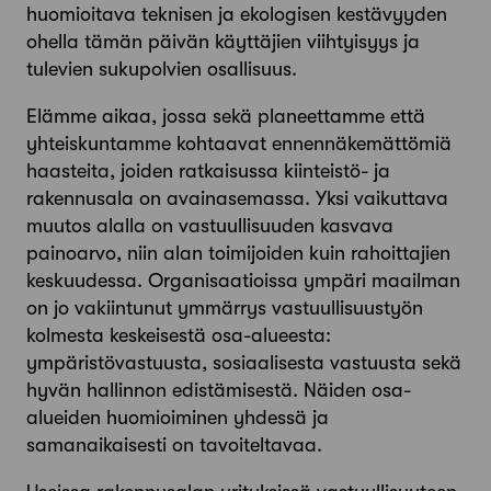
huomioitava teknisen ja ekologisen kestävyyden
ohella tämän päivän käyttäjien viihtyisyys ja
tulevien sukupolvien osallisuus.
Elämme aikaa, jossa sekä planeettamme että
yhteiskuntamme kohtaavat ennennäkemättömiä
haasteita, joiden ratkaisussa kiinteistö- ja
rakennusala on avainasemassa. Yksi vaikuttava
muutos alalla on vastuullisuuden kasvava
painoarvo, niin alan toimijoiden kuin rahoittajien
keskuudessa. Organi­saatioissa ympäri maailman
on jo vakiintunut ymmärrys vastuullisuustyön
kolmesta keskeisestä osa-alueesta:
ympäristövastuusta, sosiaalisesta vastuusta sekä
hyvän hallinnon edistämisestä. Näiden osa-
alueiden huomioiminen yhdessä ja
samanaikaisesti on tavoiteltavaa.