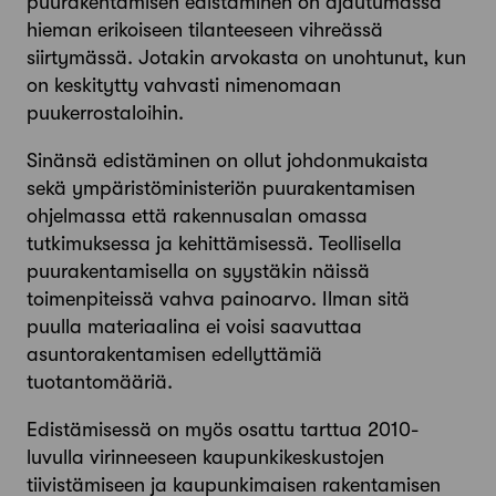
puurakentamisen edistäminen on ajautumassa
hieman erikoiseen tilanteeseen vihreässä
siirtymässä. Jotakin arvokasta on unohtunut, kun
on keskitytty vahvasti nimenomaan
puukerrostaloihin.
Sinänsä edistäminen on ollut johdonmukaista
sekä ympäristöministeriön puurakentamisen
ohjelmassa että rakennusalan omassa
tutkimuksessa ja kehittämisessä. Teollisella
puurakentamisella on syystäkin näissä
toimenpiteissä vahva painoarvo. Ilman sitä
puulla materiaalina ei voisi saavuttaa
asuntorakentamisen edellyttämiä
tuotantomääriä.
Edistämisessä on myös osattu tarttua 2010-
luvulla virinneeseen kaupunki­keskustojen
tiivistämiseen ja kaupunki­maisen rakentamisen