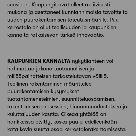
suosioon. Kaupungit ovat olleet aktiivisesti
mukana ja asettaneet kunnianhimoisia tavoitteita
uuden puurakentamisen toteutusmäärille. Puu­
kerrostalo on ollut teollisuuden ja kaupunkien
kannalta ratkaisevan tärkeä innovaatio.
KAUPUNKIEN KANNALTA
nyky­tilanteen voi
hahmottaa jakona tuotannollisen ja
miljööpainotteisen tarkastelutavan välillä.
Teollinen rakentaminen määrittelee
puurakentamisen kysymykset
tuotantomenetelmien, suunnitteluosaamisen,
rakentamisen prosessien, hinnanmuodostuksen ja
kuluttajuuden kautta. Oikeaa yhtälöä on
hankkeissa etsitty, koska puu ei edelleenkään
kata kovin suurta osaa kerrostalorakentamisesta.