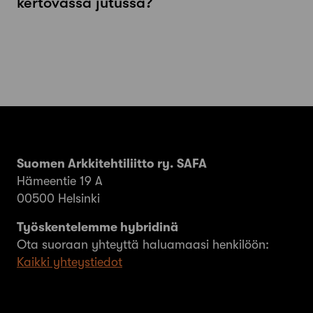
kertovassa jutussa?
Suomen Arkkitehtiliitto ry. SAFA
Hämeentie 19 A
00500 Helsinki
Työskentelemme hybridinä
Ota suoraan yhteyttä haluamaasi henkilöön:
Kaikki yhteystiedot