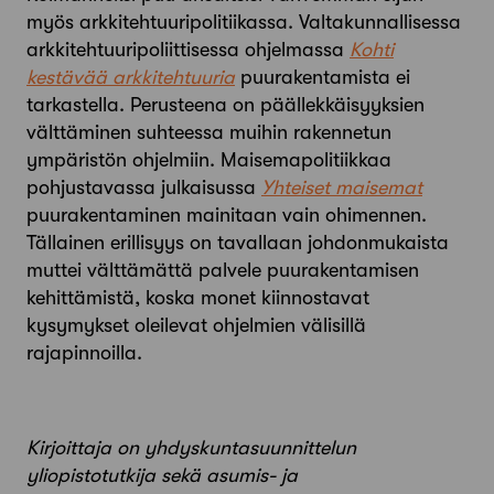
myös arkkitehtuuripolitiikassa. Valtakunnallisessa
arkkitehtuuripoliittisessa ohjelmassa
Kohti
kestävää arkkitehtuuria
puurakentamista ei
tarkastella. Perusteena on päällekkäisyyksien
välttäminen suhteessa muihin rakennetun
ympäristön ohjelmiin. Maisemapolitiikkaa
pohjustavassa julkaisussa
Yhteiset maisemat
puurakentaminen mainitaan vain ohimennen.
Tällainen erillisyys on tavallaan johdonmukaista
muttei välttämättä palvele puurakentamisen
kehittämistä, koska monet kiinnostavat
kysymykset oleilevat ohjelmien välisillä
rajapinnoilla.
Kirjoittaja on yhdyskuntasuunnittelun
yliopistotutkija sekä asumis- ja