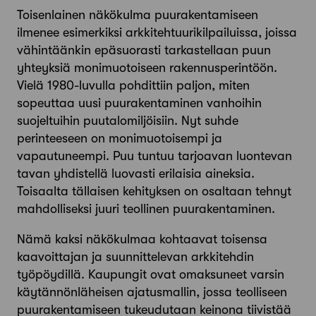
Toisenlainen näkökulma puurakentamiseen
ilmenee esimerkiksi arkkitehtuurikilpailuissa, joissa
vähintäänkin epäsuorasti tarkastellaan puun
yhteyksiä monimuotoiseen rakennusperintöön.
Vielä 1980-luvulla pohdittiin paljon, miten
sopeuttaa uusi puurakentaminen vanhoihin
suojeltuihin puutalomiljöisiin. Nyt suhde
perinteeseen on monimuotoisempi ja
vapautuneempi. Puu tuntuu tarjoavan luontevan
tavan yhdistellä luovasti erilaisia aineksia.
Toisaalta tällaisen kehityksen on osaltaan tehnyt
mahdolliseksi juuri teollinen puurakentaminen.
Nämä kaksi näkökulmaa kohtaavat toisensa
kaavoittajan ja suunnittelevan arkkitehdin
työpöydillä. Kaupungit ovat omaksuneet varsin
käytännönläheisen ajatusmallin, jossa teolliseen
puurakentamiseen tukeudutaan keinona tiivistää