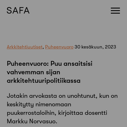
Skip
to
content
Arkkitehtiuutiset
,
Puheenvuoro
30 kesäkuun, 2023
Puheenvuoro: Puu ansaitsisi
vahvemman sijan
arkkitehtuuripolitiikassa
Jotakin arvokasta on unohtunut, kun on
keskitytty nimenomaan
puukerrostaloihin, kirjoittaa dosentti
Markku Norvasuo.