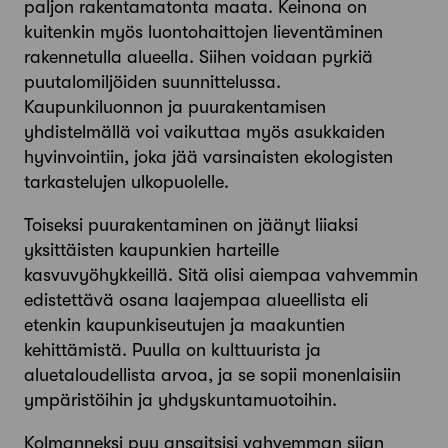
paljon rakentamatonta maata. Keinona on
kuitenkin myös luontohaittojen lieventäminen
rakennetulla alueella. Siihen voidaan pyrkiä
puutalomiljöiden suunnittelussa.
Kaupunkiluonnon ja puurakentamisen
yhdistelmällä voi vaikuttaa myös asukkaiden
hyvinvointiin, joka jää varsinaisten ekologisten
tarkastelujen ulkopuolelle.
Toiseksi puurakentaminen on jäänyt liiaksi
yksittäisten kaupunkien harteille
kasvuvyöhykkeillä. Sitä olisi aiempaa vahvemmin
edistettävä osana laajempaa alueellista eli
etenkin kaupunkiseutujen ja maakuntien
kehittämistä. Puulla on kulttuurista ja
aluetaloudellista arvoa, ja se sopii monenlaisiin
ympäristöihin ja yhdyskuntamuotoihin.
Kolmanneksi puu ansaitsisi vahvemman sijan