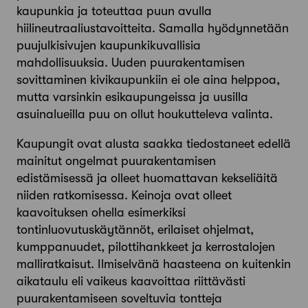
kaupunkia ja toteuttaa puun avulla
hiilineutraaliustavoitteita. Samalla hyödynnetään
puujulkisivujen kaupunkikuvallisia
mahdollisuuksia. Uuden puurakentamisen
sovittaminen kivikaupunkiin ei ole aina helppoa,
mutta varsinkin esikaupungeissa ja uusilla
asuinalueilla puu on ollut houkutteleva valinta.
Kaupungit ovat alusta saakka tiedostaneet edellä
mainitut ongelmat puurakentamisen
edistämisessä ja olleet huomattavan kekseliäitä
niiden ratkomisessa. Keinoja ovat olleet
kaavoituksen ohella esimerkiksi
tontinluovutuskäytännöt, erilaiset ohjelmat,
kumppanuudet, pilottihankkeet ja kerrostalojen
malliratkaisut. Ilmiselvänä haasteena on kuitenkin
aikataulu eli vaikeus kaavoittaa riittävästi
puurakentamiseen soveltuvia tontteja