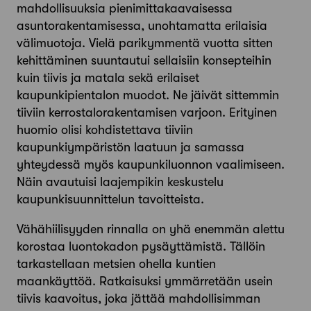
mahdollisuuksia pienimittakaavaisessa
asuntorakentamisessa, unohtamatta erilaisia
välimuotoja. Vielä parikymmentä vuotta sitten
kehittäminen suuntautui sellaisiin konsepteihin
kuin tiivis ja matala sekä erilaiset
kaupunkipientalon muodot. Ne jäivät sittemmin
tiiviin kerrostalorakentamisen varjoon. Erityinen
huomio olisi kohdistettava tiiviin
kaupunkiympäristön laatuun ja samassa
yhteydessä myös kaupunkiluonnon vaalimiseen.
Näin avautuisi laajempikin keskustelu
kaupunkisuunnittelun tavoitteista.
Vähähiilisyyden rinnalla on yhä enemmän alettu
korostaa luontokadon pysäyttämistä. Tällöin
tarkastellaan metsien ohella kuntien
maankäyttöä. Ratkaisuksi ymmärretään usein
tiivis kaavoitus, joka jättää mahdollisimman