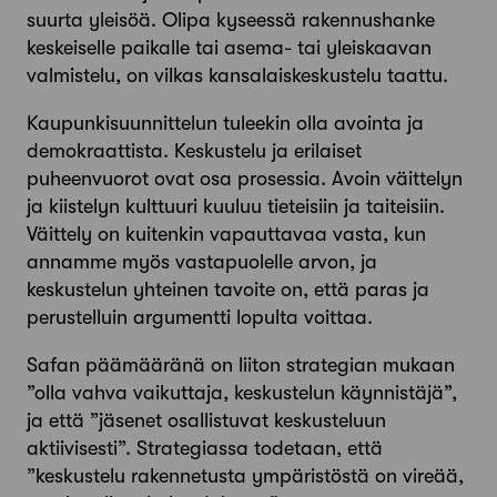
suurta yleisöä. Olipa kyseessä rakennushanke
keskeiselle paikalle tai asema- tai yleiskaavan
valmistelu, on vilkas kansalaiskeskustelu taattu.
Kaupunkisuunnittelun tuleekin olla avointa ja
demokraattista. Keskustelu ja erilaiset
puheenvuorot ovat osa prosessia. Avoin väittelyn
ja kiistelyn kulttuuri kuuluu tieteisiin ja taiteisiin.
Väittely on kuitenkin vapauttavaa vasta, kun
annamme myös vastapuolelle arvon, ja
keskustelun yhteinen tavoite on, että paras ja
perustelluin argumentti lopulta voittaa.
Safan päämääränä on liiton strategian mukaan
”olla vahva vaikuttaja, keskustelun käynnistäjä”,
ja että ”jäsenet osallistuvat keskusteluun
aktiivisesti”. Strategiassa todetaan, että
”keskustelu rakennetusta ympäristöstä on vireää,