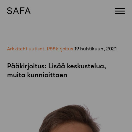
Skip
to
content
Arkkitehtiuutiset
,
Pääkirjoitus
19 huhtikuun, 2021
Pääkirjoitus: Lisää keskustelua,
muita kunnioittaen