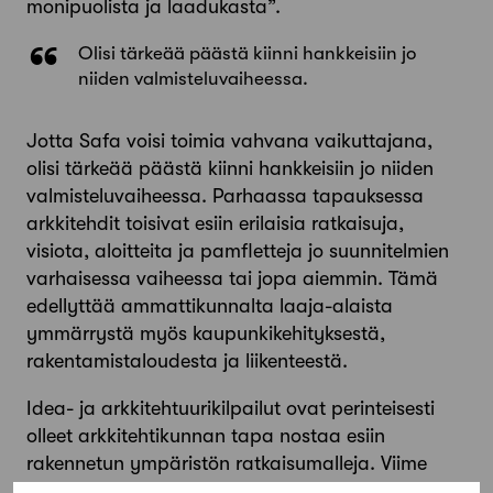
monipuolista ja laadukasta”.
Olisi tärkeää päästä kiinni hankkeisiin jo
niiden valmisteluvaiheessa.
Jotta Safa voisi toimia vahvana vaikuttajana,
olisi tärkeää päästä kiinni hankkeisiin jo niiden
valmisteluvaiheessa. Parhaassa tapauksessa
arkkitehdit toisivat esiin erilaisia ratkaisuja,
visiota, aloitteita ja pamfletteja jo suunnitelmien
varhaisessa vaiheessa tai jopa aiemmin. Tämä
edellyttää ammattikunnalta laaja-alaista
ymmärrystä myös kaupunkikehityksestä,
rakentamistaloudesta ja liikenteestä.
Idea- ja arkkitehtuurikilpailut ovat perinteisesti
olleet arkkitehtikunnan tapa nostaa esiin
rakennetun ympäristön ratkaisumalleja. Viime
aikoina pulmana on ollut se, että vaikka Safaa