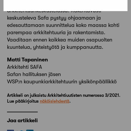
Safalla on merkittävä rooli
arkkitehtuurikeskustelussa. Rakentavasti
keskusteleva Safa pystyy ohjaamaan ja
edesauttamaan suunnittelua koko maassa kohti
parempaa arkkitehtuuria ja rakentamista.
Vaaditaan ennen kaikkea muiden osapuolten
kuuntelua, yhteistyötä ja kumppanuutta.
Matti Tapaninen
Arkkitehti SAFA
Safan hallituksen jäsen
WSP:n kaupunkiarkkitehtuurin yksikönpäällikkö
Artikkeli on julkaistu Arkkitehtiuutisten numerossa 3/2021.
Lue pääkirjoitus
näköislehdestä
.
Jaa artikkeli