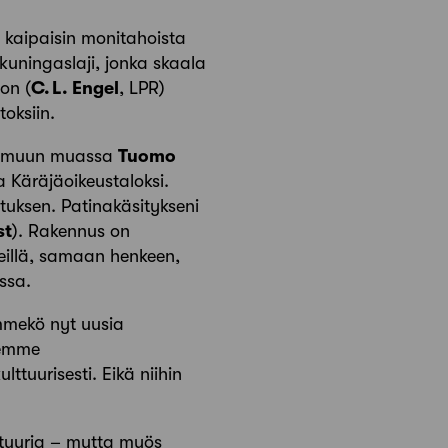
 kaipaisin monitahoista
uningaslaji, jonka skaala
on (
C.
L. Engel
, LPR)
oksiin.
ät muun muassa
Tuomo
 Käräjäoikeustaloksi.
tuksen. Patinakäsitykseni
st
). Rakennus on
nteillä, samaan henkeen,
ssa.
mmekö nyt uusia
eemme
lttuurisesti. Eikä niihin
ehtuuria – mutta myös