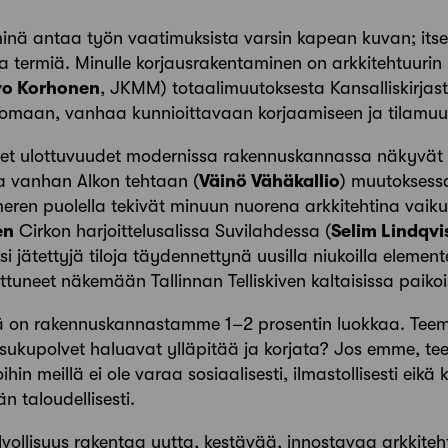
inä antaa työn vaatimuksista varsin kapean kuvan; itse
termiä. Minulle korjausrakentaminen on arkkitehtuurin k
vo Korhonen
, JKMM) totaalimuutoksesta Kansalliskirjast
maan, vanhaa kunnioittavaan korjaamiseen ja tilamuut
net ulottuvuudet modernissa rakennuskannassa näkyv
a vanhan Alkon tehtaan (
Väinö Vähäkallio
) muutoksessa
 meren puolella tekivät minuun nuorena arkkitehtina vaiku
en
Cirkon harjoittelusalissa Suvilahdessa (
Selim Lindqvi
si jätettyjä tiloja täydennettynä uusilla niukoilla eleme
tuneet näkemään Tallinnan Telliskiven kaltaisissa paikoi
 on rakennuskannastamme 1–2 prosentin luokkaa. Tee
t sukupolvet haluavat ylläpitää ja korjata? Jos emme, t
in meillä ei ole varaa sosiaalisesti, ilmastollisesti eikä ku
n taloudellisesti.
elvollisuus rakentaa uutta, kestävää, innostavaa arkkit