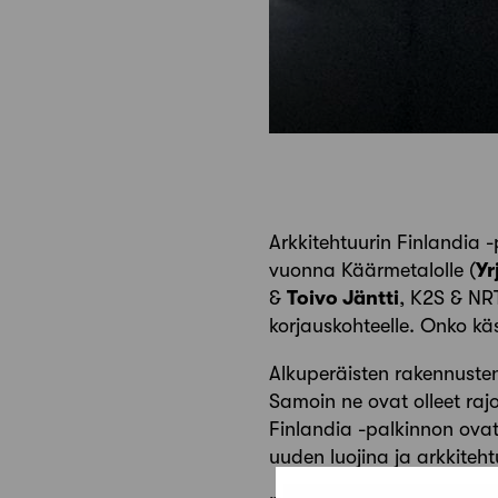
Arkkitehtuurin Finlandia -
vuonna Käärmetalolle (
Yr
&
Toivo Jäntti
, K2S & NR
korjauskohteelle. Onko k
Alkuperäisten rakennuste
Samoin ne ovat olleet raj
Finlandia -palkinnon ov
uuden luojina ja arkkitehtu