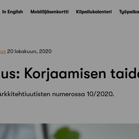
In English
Mobiilijäsenkortti
Kilpailukalenteri
Työpaika
tus
20 lokakuun, 2020
tus: Korjaamisen taid
u Arkkitehtiuutisten numerossa 10/2020.