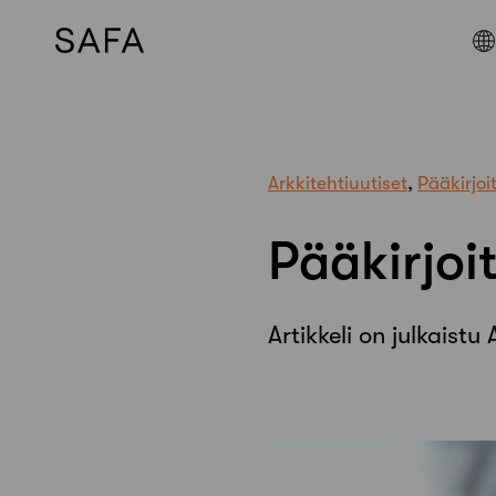
Skip
to
content
Arkkitehtiuutiset
,
Pääkirjoi
Pääkirjoi
Artikkeli on julkaist