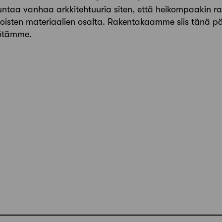
uuntaa vanhaa arkkitehtuuria siten, että heikompaakin 
sten mate­riaalien osalta. Rakentakaamme siis tänä päi
yötämme.