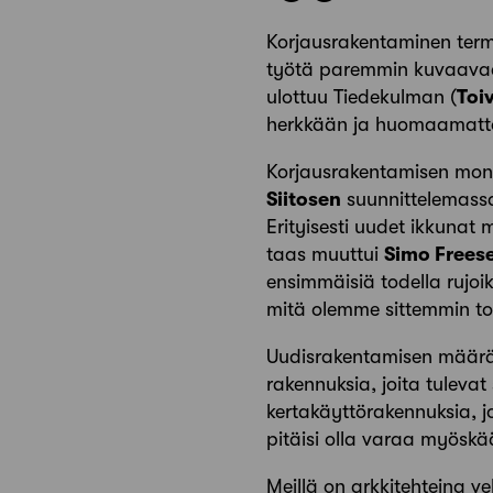
Korjausrakentaminen term
työtä paremmin kuvaavaa 
ulottuu Tiedekulman (
Toi
herkkään ja huomaamatto
Korjausrakentamisen mo
Siitosen
suunnittelemass
Erityisesti uudet ikkunat
taas muuttui
Simo Frees
ensimmäisiä todella rujoik
mitä olemme sittemmin tot
Uudisrakentamisen määrä
rakennuksia, joita tuleva
kertakäyttörakennuksia, joih
pitäisi olla varaa myöskää
Meillä on arkkitehteina v