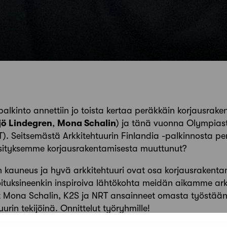
palkinto annettiin jo toista kertaa peräkkäin korjausrake
jö Lindegren
,
Mona Schalin
) ja tänä vuonna Olympiast
T). Seitsemästä Arkkitehtuurin Finlandia -palkinnosta p
äsityksemme korjausrakentamisesta muuttunut?
n kauneus ja hyvä arkkitehtuuri ovat osa korjausrakenta
oituksineenkin inspiroiva lähtökohta meidän aikamme arkk
at Mona Schalin, K2S ja NRT ansainneet omasta työstää
urin tekijöinä. Onnittelut työryhmille!