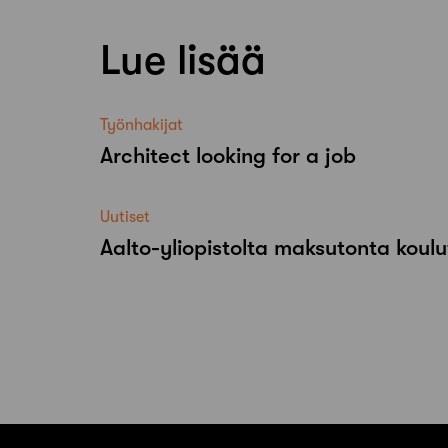
Lue lisää
Työnhakijat
Architect looking for a job
Uutiset
Aalto-​yliopistolta maksutonta koulu