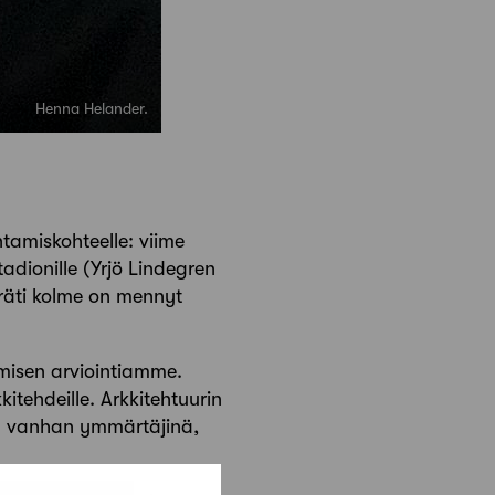
Henna Helander.
ntamiskohteelle: viime
adionille (Yrjö Lindegren
eräti kolme on mennyt
misen arviointiamme.
itehdeille. Arkkitehtuurin
n vanhan ymmärtäjinä,