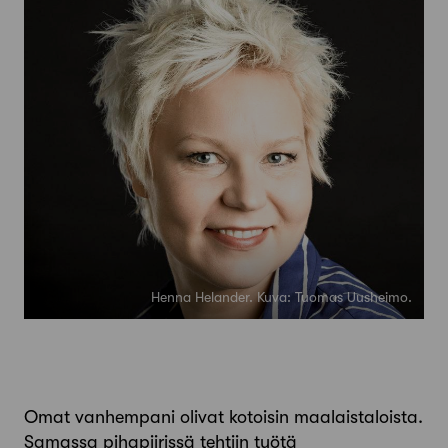
Henna Helander. Kuva: Tuomas Uusheimo.
Omat vanhempani olivat kotoisin maalaistaloista.
Samassa pihapiirissä tehtiin työtä