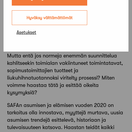
betonielementtitekniikalla. Ontelolaatat kehiteltiin
vuonna 1971, olisiko aika löytää seuraava inno­
Hyväksy välttämättömät
vaatio? Voiko puurakentaminen haastaa betoni­
rakentamisen myös rakennekehittelyn saralla?
Asetukset
Maankäyttö- ja rakennuslain muutos etenee, ja
normeja halutaan ymmärrettävästi purkaa.
Mutta entä jos normeja enemmän suunnittelua
kahlitseekin toimialan vakiintuneet toimintatavat,
sopimustoimittajien tuotteet ja
liukuhihnatuotannoksi viritelty prosessi? Miten
voimme haastaa tätä ja esittää oikeita
kysymyksiä?
SAFAn asumisen ja elämisen vuoden 2020 on
tarkoitus olla innostava, myyttejä murtava, uusia
asumisen trendejä esittelevä, historiaan ja
tulevaisuuteen katsova. Haastan teidät kaikki