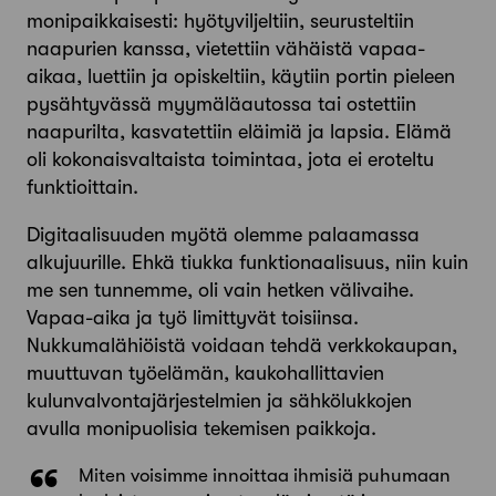
monipaikkaisesti: hyötyviljeltiin, seurusteltiin
naapurien kanssa, vietettiin vähäistä vapaa-
aikaa, luettiin ja opiskeltiin, käytiin portin pieleen
pysähtyvässä myymäläautossa tai ostettiin
naapurilta, kasvatettiin eläimiä ja lapsia. Elämä
oli kokonaisvaltaista toimintaa, jota ei eroteltu
funktioittain.
Digitaalisuuden myötä olemme palaamassa
alkujuurille. Ehkä tiukka funktionaalisuus, niin kuin
me sen tunnemme, oli vain hetken välivaihe.
Vapaa-aika ja työ limittyvät toisiinsa.
Nukkumalähiöistä voidaan tehdä verkkokaupan,
muuttuvan työelämän, kaukohallittavien
kulunvalvontajärjestelmien ja sähkölukkojen
avulla monipuolisia tekemisen paikkoja.
Miten voisimme innoittaa ihmisiä puhumaan