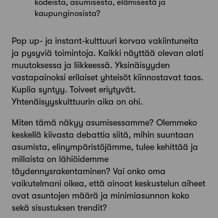
kodeista, asumisesta, elämisestä ja
kaupunginosista?
Pop up- ja instant-kulttuuri korvaa vakiintuneita
ja pysyviä toimintoja. Kaikki näyttää olevan alati
muutoksessa ja liikkeessä. Yksinäisyyden
vastapainoksi erilaiset yhteisöt kiinnostavat taas.
Kuplia syntyy. Toiveet eriytyvät.
Yhtenäisyyskulttuurin aika on ohi.
Miten tämä näkyy asumisessamme? Olemmeko
keskellä kiivasta debattia siitä, mihin suuntaan
asumista, elinympäristöjämme, tulee kehittää ja
millaista on lähiöidemme
täydennysrakentaminen? Vai onko oma
vaikutelmani oikea, että ainoat keskustelun aiheet
ovat asuntojen määrä ja minimiasunnon koko
sekä sisustuksen trendit?