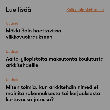
Lue lisää
Kaikki ajankohtaiset
Uutiset
Mökki Salo haettavissa
viikkovuokraukseen
Uutiset
Aalto-​yliopistolta maksutonta koulutusta
arkkitehdeille
Uutiset
Miten toimia, kun arkkitehdin nimeä ei
mainita rakennuksesta tai korjauksesta
kertovassa jutussa?