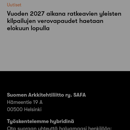
Uutiset
Vuoden 2027 aikana ratkeavien yleisten
kilpailujen verovapaudet haetaan
elokuun lopulla
Suomen Arkkitehtiliitto ry. SAFA
Hämeentie 19 A
00500 Helsinki
Työskentelemme hybridinä
Ota suoraan yhteyttä haluamaasi henkilöön: