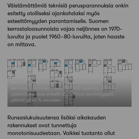
Väistämättömiä teknisiä perusparannuksia onkin
esitetty otolliseksi ajankohdaksi myös
esteettömyyden parantamiselle. Suomen
kerrostaloasunnoista vajaa neljännes on 1970-
luvulta ja puolet 1960–80-luvuilta, joten haaste
on mittava.
Tutkimuksessa tunnistetut 18 toistuvaa asuntotyyppiä
kattavat yhteensä yli 80 % tarkasteluaikavälin
kerrostaloasunnoista, noin 390 000 asuntoa. Jo kuusi
yleisintä, kuvassa sinisellä korostettua asuntotyyppiä
yltävät yli 60 % osuuteen.
Runsaslukuisuutensa lisäksi aikakauden
rakennukset ovat tunnettuja
monotonisuudestaan. Vaikkei tuotanto ollut