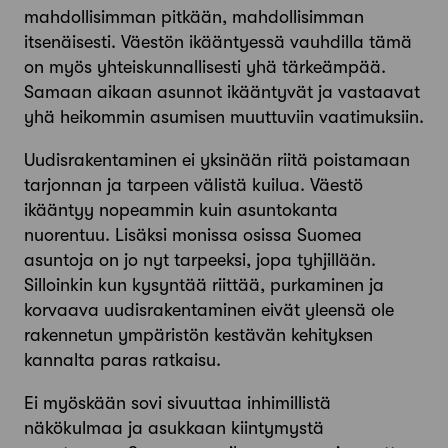
mahdollisimman pitkään, mahdollisimman
itsenäisesti. Väestön ikääntyessä vauhdilla tämä
on myös yhteiskunnallisesti yhä tärkeämpää.
Samaan aikaan asunnot ikääntyvät ja vastaavat
yhä heikommin asumisen muuttuviin vaatimuksiin.
Uudisrakentaminen ei yksinään riitä poistamaan
tarjonnan ja tarpeen välistä kuilua. Väestö
ikääntyy nopeammin kuin asunto­kanta
nuorentuu. Lisäksi monissa osissa Suomea
asuntoja on jo nyt tarpeeksi, jopa tyhjillään.
Silloinkin kun kysyntää riittää, purkaminen ja
korvaava uudisrakentaminen eivät yleensä ole
rakennetun ympäristön kestävän kehityksen
kannalta paras ratkaisu.
Ei myöskään sovi sivuuttaa inhimillistä
näkökulmaa ja asukkaan kiintymystä