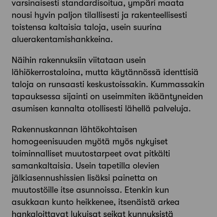
varsinaisesti standardisoitua, ympäri maata
nousi hyvin paljon tilallisesti ja rakenteellisesti
toistensa kaltaisia taloja, usein suurina
aluerakentamishankkeina.
Näihin rakennuksiin viitataan usein
lähiökerrostaloina, mutta käytännössä identtisiä
taloja on runsaasti keskustoissakin. Kummassakin
tapauksessa sijainti on useimmiten ikääntyneiden
asumisen kannalta otollisesti lähellä palveluja.
Rakennuskannan lähtökohtaisen
homogeenisuuden myötä myös nykyiset
toiminnalliset muutostarpeet ovat pitkälti
samankaltaisia. Usein tapetilla olevien
jälkiasennushissien lisäksi painetta on
muutostöille itse asunnoissa. Etenkin kun
asukkaan kunto heikkenee, itsenäistä arkea
hankaloittavat lukuisat seikat kynnyksistä