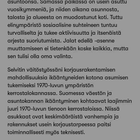
asuntoonsa. Samassa paikassa on usein asuttu
vuosikymmeniä, ja niiden aikana asunnosta,
talosta ja alueesta on muodostunut koti. Tuttu
elinympäristö sosiaalisine suhteineen tuntuu
turvalliselta ja tukee aktiivisuutta ja itsenäistä
arjesta suoriutumista. Jalat edellä -asenne
muuttamiseen ei tietenkään koske kaikkia, mutta
sen tulisi olla oma valinta.
Selvitin väitöstyössäni korjausrakentamisen
mahdollisuuksia ikääntyneiden kotona asumisen
tukemiseksi 1970-luvun ympäristön
kerrostalokannassa. Suomessa väestön ja
asuntokannan ikääntyminen kohtaavat laajimmin
juuri 1970-luvun tienoon kerrostaloissa. Niissä
asukkaat ovat keskimääräistä vanhempia ja
rakennukset usein korjaustarpeessa paitsi
toiminnallisesti myös teknisesti.