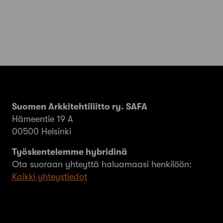
Suomen Arkkitehtiliitto ry. SAFA
Hämeentie 19 A
00500 Helsinki
Työskentelemme hybridinä
Ota suoraan yhteyttä haluamaasi henkilöön:
Kaikki yhteystiedot