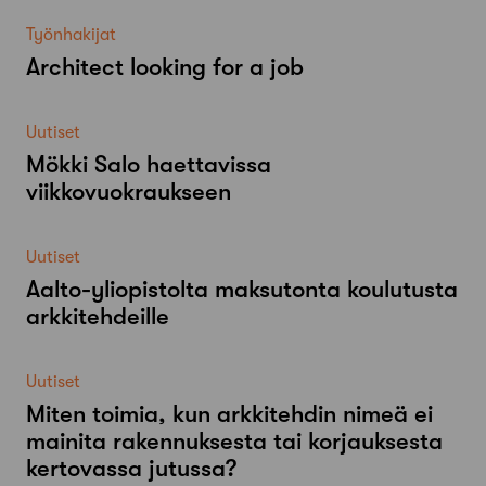
Työnhakijat
Architect looking for a job
Uutiset
Mökki Salo haettavissa
viikkovuokraukseen
Uutiset
Aalto-​yliopistolta maksutonta koulutusta
arkkitehdeille
Uutiset
Miten toimia, kun arkkitehdin nimeä ei
mainita rakennuksesta tai korjauksesta
kertovassa jutussa?