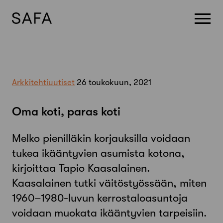
Skip
to
content
Arkkitehtiuutiset
26 toukokuun, 2021
Oma koti, paras koti
Melko pienilläkin korjauksilla voidaan
tukea ikääntyvien asumista kotona­,
kirjoittaa Tapio Kaasalainen.
Kaasalainen tutki väitöstyössään, miten
1960–1980-luvun kerrostaloasuntoja
voidaan muokata ikääntyvien tarpeisiin.