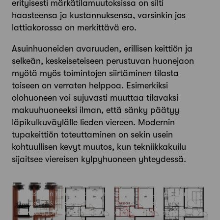
erityisesti märkätilamuutoksissa on silti
haasteensa ja kustannuksensa, varsinkin jos
lattiakorossa on merkittävä ero.
Asuinhuoneiden avaruuden, erillisen keittiön ja
selkeän, keskeis­eteiseen perustuvan huonejaon
myötä myös toimintojen­ siirtäminen tilasta
toiseen on verraten helppoa. Esimerkiksi
olohuoneen voi sujuvasti muuttaa tilavaksi
makuuhuoneeksi ilman, että sänky päätyy
läpikulkuväylälle lieden viereen. Modernin
tupakeittiön toteuttaminen on sekin usein
kohtuullisen kevyt muutos, kun tekniikkakuilu
sijaitsee viereisen kylpyhuoneen yhteydessä.
Tarkastellun rakennuskannan yleisin asuntotyyppi, joka
kattaa 41 % kaikista aikansa kaksioista. Kuvassa on
asuntotyypin määrittelyyn käytetyt asunnot (vas.),