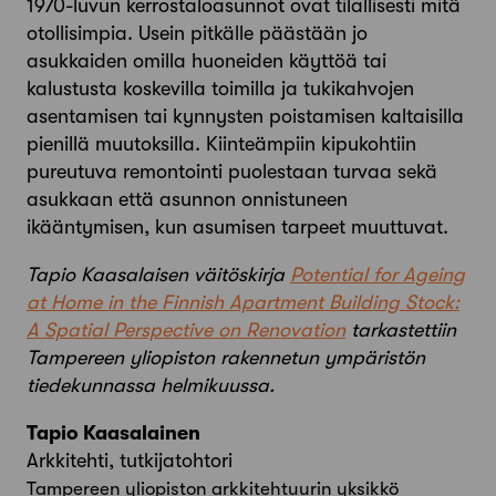
1970-luvun kerrostaloasunnot ovat tilallisesti mitä
otollisimpia. Usein pitkälle päästään jo
asukkaiden omilla huoneiden käyttöä tai
kalustusta koskevilla toimilla ja tukikahvojen
asentamisen tai kynnysten poistamisen kaltaisilla
pienillä muutoksilla. Kiinteämpiin kipukohtiin
pureutuva remontointi puolestaan turvaa sekä
asukkaan että asunnon onnistuneen
ikääntymisen, kun asumisen tarpeet muuttuvat.
Tapio Kaasalaisen väitöskirja
Potential for Ageing
at Home in the Finnish Apartment Building Stock:
A Spatial Perspective on Renovation
tarkastettiin
Tampereen yliopiston rakennetun ympäristön
tiedekunnassa helmikuussa.
Tapio Kaasalainen
Arkkitehti, tutkijatohtori
Tampereen yliopiston arkkitehtuurin yksikkö