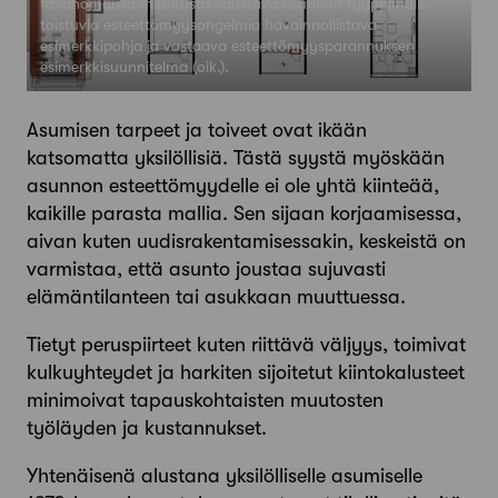
tavanomaista mitoitusta edustava asunnon tyyppimalli,
toistuvia esteettömyysongelmia havainnollistava
esimerkkipohja ja vastaava esteettömyysparannuksen
esimerkkisuunnitelma (oik.).
Asumisen tarpeet ja toiveet ovat ikään
katsomatta yksilöllisiä. Tästä syystä myöskään
asunnon esteettömyydelle ei ole yhtä kiinteää,
kaikille parasta mallia. Sen sijaan korjaamisessa,
aivan kuten uudisrakentamisessakin, keskeistä on
varmistaa, että asunto joustaa sujuvasti
elämäntilanteen tai asukkaan muuttuessa.
Tietyt peruspiirteet kuten riittävä väljyys, toimivat
kulku­yhteydet ja harkiten sijoitetut kiintokalusteet
minimoivat tapauskohtaisten muutosten
työläyden ja kustannukset.
Yhtenäisenä alustana yksilölliselle asumiselle