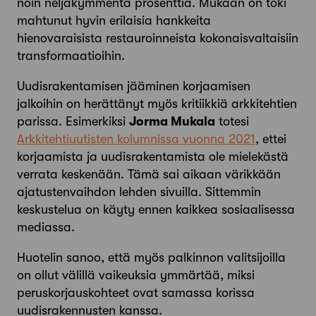
noin neljäkymmentä prosenttia. Mukaan on toki
mahtunut hyvin erilaisia hankkeita
hienovaraisista restauroinneista kokonaisvaltaisiin
transformaatioihin.
Uudisrakentamisen jääminen korjaamisen
jalkoihin on herättänyt myös kritiikkiä arkkitehtien
parissa. Esimerkiksi
Jorma Mukala
totesi
Arkkitehtiuutisten kolumnissa vuonna 2021
, ettei
korjaamista ja uudisrakentamista ole mielekästä
verrata keskenään. Tämä sai aikaan värikkään
ajatustenvaihdon lehden sivuilla. Sittemmin
keskustelua on käyty ennen kaikkea sosiaalisessa
mediassa.
Huotelin sanoo, että myös palkinnon valitsijoilla
on ollut välillä vaikeuksia ymmärtää, miksi
peruskorjauskohteet ovat samassa korissa
uudisrakennusten kanssa.