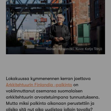
Rainer Mahlamäki. Kuva: Katja Tähjä
Lokakuussa kymmenennen kerran jaettava
Arkkitehtuurin Finlandia -palkinto
on
vakiinnuttanut asemansa suomalaisen
arkkitehtuurin arvostetuimpana tunnustuksena.
Mutta miksi palkinto aikanaan perustettiin ja
olisiko sitä nyt aika uudistaa jollain tavalla?