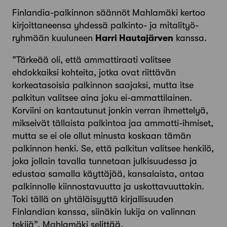
Finlandia-palkinnon säännöt Mahlamäki kertoo
kirjoittaneensa yhdessä palkinto- ja mitalityö­
ryhmään kuuluneen
Harri Hautajärven
kanssa.
”Tärkeää oli, että ammattiraati valitsee
ehdokkaiksi kohteita, jotka ovat riittävän
korkeatasoisia palkinnon saajaksi, mutta itse
palkitun valitsee aina joku ei-ammattilainen.
Korviini on kantautunut jonkin verran ihmettelyä,
mikseivät tällaista palkintoa jaa ammatti-ihmiset,
mutta se ei ole ollut minusta koskaan tämän
palkinnon henki. Se, että palkitun valitsee henkilö,
joka jollain tavalla tunnetaan julkisuudessa ja
edustaa samalla käyttäjää, kansalaista, antaa
palkinnolle kiinnostavuutta ja uskottavuuttakin.
Toki tällä on yhtäläisyyttä kirjallisuuden
Finlandian kanssa, siinäkin lukija on valinnan
tekijä”, Mahlamäki selittää.