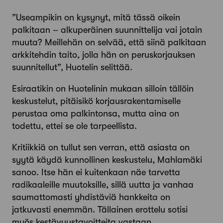
”Useampikin on kysynyt, mitä tässä oikein
palkitaan – alkuperäinen suunnittelija vai jotain
muuta? Meillehän on selvää, että siinä palkitaan
arkkitehdin taito, jolla hän on peruskorjauksen
suunnitellut”, Huotelin selittää.
Esiraatikin on Huotelinin mukaan silloin tällöin
keskustelut, pitäisikö korjausrakentamiselle
perustaa oma palkintonsa, mutta aina on
todettu, ettei se ole tarpeellista.
Kritiikkiä on tullut sen verran, että asiasta on
syytä käydä kunnollinen keskustelu, Mahlamäki
sanoo. Itse hän ei kuitenkaan näe tarvetta
radikaaleille muutoksille, sillä uutta ja vanhaa
saumattomasti yhdistäviä hankkeita on
jatkuvasti enemmän. Tällainen erottelu sotisi
myös kestävyystavoitteita vastaan.