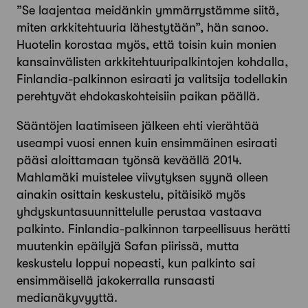
”Se laajentaa meidänkin ymmärrystämme siitä,
miten arkkitehtuuria lähestytään”, hän sanoo.
Huotelin korostaa myös, että toisin kuin monien
kansainvälisten arkkitehtuuripalkintojen kohdalla,
Finlandia-palkinnon esiraati ja valitsija todellakin
perehtyvät ehdokaskohteisiin paikan päällä.
Sääntöjen laatimiseen jälkeen ehti vierähtää
useampi vuosi ennen kuin ensimmäinen esiraati
pääsi aloittamaan työnsä keväällä 2014.
Mahlamäki muistelee viivytyksen syynä olleen
ainakin osittain
keskustelu, pitäisikö myös
yhdyskuntasuunnittelulle perustaa vastaava
palkinto. Finlandia-palkinnon tarpeellisuus herätti
muutenkin epäilyjä Safan piirissä, mutta
keskustelu loppui nopeasti, kun palkinto sai
ensimmäisellä jakokerralla runsaasti
medianäkyvyyttä.