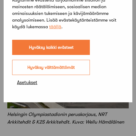
matkojen järjestäminen”, Mahla­mäki selittää.
mainosten räätälöimiseen, sosiaalisen median
ominaisuuksien tukemiseen ja kävijämäärämme
analysoimiseen. Lisää evästekäytänteistämme voit
käydä lukemassa
täällä
.
Hyväksy kaikki evästeet
Hyväksy välttämättömät
Asetukset
Helsingin Olympiastadionin peruskorjaus, NRT
Arkkitehdit & K2S Arkkitehdit. Kuva: Wellu Hämäläinen