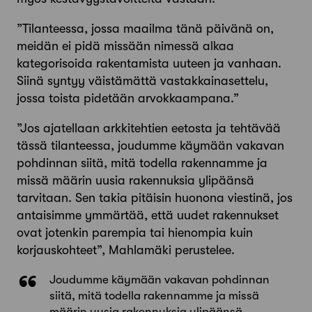
”Tilanteessa, jossa maailma tänä päivänä on,
meidän ei pidä missään nimessä alkaa
kategorisoida rakentamista uuteen ja vanhaan.
Siinä syntyy väistämättä vastakkainasettelu,
jossa toista pidetään arvokkaampana.”
”Jos ajatellaan arkkitehtien eetosta ja tehtävää
tässä tilanteessa, joudumme käymään vakavan
pohdinnan siitä, mitä todella rakennamme ja
missä määrin uusia rakennuksia ylipäänsä
tarvitaan. Sen takia pitäisin huonona viestinä, jos
antaisimme ymmärtää, että uudet rakennukset
ovat jotenkin parempia tai hienompia kuin
korjauskohteet”, Mahla­mäki perustelee.
Joudumme käymään vakavan pohdinnan
siitä, mitä todella rakennamme ja missä
määrin uusia rakennuksia ylipäänsä