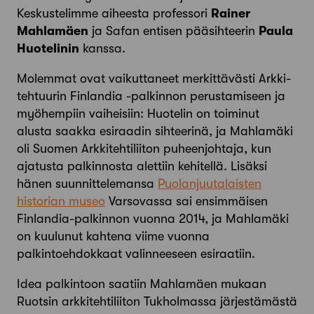
Keskustelimme aiheesta professori
Rainer
Mahlamäen
ja Safan entisen pääsihteerin
Paula
Huotelinin
kanssa.
Molemmat ovat vaikuttaneet merkittävästi Arkki­
tehtuurin Finlandia -palkinnon perustamiseen ja
myöhempiin vaiheisiin: Huotelin on toiminut
alusta saakka esiraadin sihteerinä, ja Mahlamäki
oli Suomen Arkkitehtiliiton puheenjohtaja, kun
ajatusta palkinnosta alettiin kehitellä. Lisäksi
hänen suunnittelemansa
Puolanjuutalaisten
historian museo
Varsovassa sai ensimmäisen
Finlandia-palkinnon vuonna 2014, ja Mahlamäki
on kuulunut kahtena viime vuonna
palkintoehdokkaat valinneeseen esiraatiin.
Idea palkintoon saatiin Mahlamäen mukaan
Ruotsin arkkitehtiliiton Tukholmassa järjestämästä