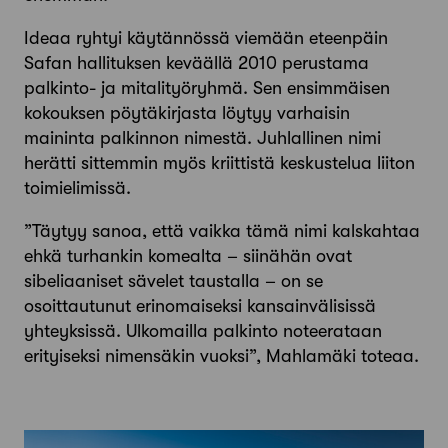
Ideaa ryhtyi käytännössä viemään eteenpäin
Safan hallituksen keväällä 2010 perustama
palkinto- ja mitalityöryhmä. Sen ensimmäisen
kokouksen pöytäkirjasta löytyy varhaisin
maininta palkinnon nimestä. Juhlallinen nimi
herätti sittemmin myös kriittistä keskustelua liiton
toimielimissä.
”Täytyy sanoa, että vaikka tämä nimi kalskahtaa
ehkä turhankin komealta – siinähän ovat
sibeliaaniset sävelet taustalla – on se
osoittautunut erinomaiseksi kansainvälisissä
yhteyksissä. Ulkomailla palkinto noteerataan
erityiseksi nimensäkin vuoksi”, Mahlamäki toteaa.