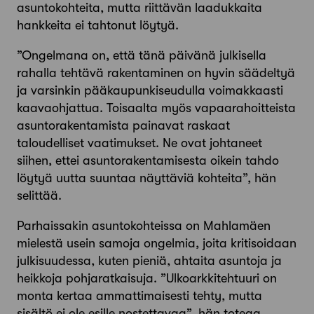
asuntokohteita, mutta riittävän laadukkaita
hankkeita ei tahtonut löytyä.
”Ongelmana on, että tänä päivänä julkisella
rahalla tehtävä rakentaminen on hyvin säädeltyä
ja varsinkin pääkaupunkiseudulla voimakkaasti
kaavaohjattua. Toisaalta myös vapaarahoitteista
asuntorakentamista painavat raskaat
taloudelliset vaatimukset. Ne ovat johtaneet
siihen, ettei asunto­rakentamisesta oikein tahdo
löytyä uutta suuntaa näyttäviä kohteita”, hän
selittää.
Parhaissakin asuntokohteissa on Mahlamäen
mielestä usein samoja ongelmia, joita kritisoidaan
julkisuudessa, kuten pieniä, ahtaita asuntoja ja
heikkoja pohjaratkaisuja. ”Ulkoarkkitehtuuri on
monta kertaa ammattimaisesti tehty, mutta
sisältö ei ole esille nostettavaa”, hän toteaa.