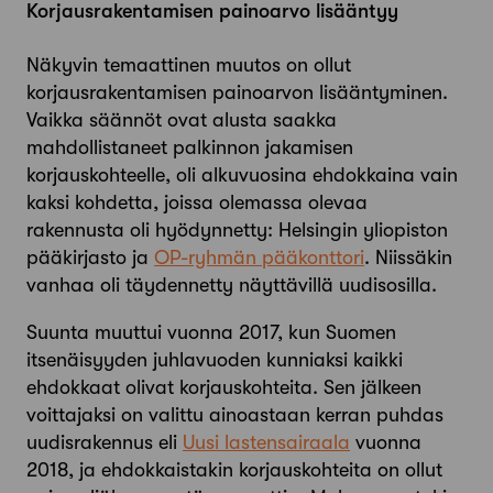
Korjausrakentamisen
painoarvo lisääntyy
Näkyvin temaattinen muutos on ollut
korjausrakentamisen painoarvon lisääntyminen.
Vaikka säännöt ovat alusta saakka
mahdollistaneet palkinnon jakamisen
korjauskohteelle, oli alkuvuosina ehdokkaina vain
kaksi kohdetta, joissa olemassa olevaa
rakennusta oli hyödynnetty: Helsingin yliopiston
pää­kirjasto ja
OP-ryhmän pääkonttori
. Niissäkin
vanhaa oli täydennetty näyttävillä uudisosilla.
Suunta muuttui vuonna 2017, kun Suomen
itsenäisyyden juhlavuoden kunniaksi kaikki
ehdokkaat olivat korjauskohteita. Sen jälkeen
voittajaksi on valittu ainoastaan kerran puhdas
uudisrakennus eli
Uusi lastensairaala
vuonna
2018, ja ehdokkaistakin korjauskohteita on ollut