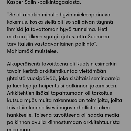
Kasper Salin -palkintogaalasta.
”Se oli ainakin minulle hyvin mieleenpainuva
kokemus, koska siellä oli iso sali aivan täynnä
ihmisiä ja tavattoman hyvä tunnelma. Heti
matkan jälkeen syntyi ajatus, että Suomeen
tarvittaisiin vastaavanlainen palkinto”,
Mahlamäki muistelee.
Alkuperäisenä tavoitteena oli Ruotsin esimerkin
tavoin kerätä arkkitehtikuntaa viettämään
yhteistä vuosipäivää, joka sisältäisi seminaareja
ja luentoja ja huipentuisi palkinnon jakamiseen.
Arkkitehtien lisäksi tapahtumaan oli tarkoitus
kutsua myös muita rakennusalan toimijoita, joilta
toivottiin luonnollisesti myös rahallista tukea
hankkeelle. Toisena tavoitteena oli saada media
palkinnon avulla kiinnostumaan arkkitehtuurista
enemmän.