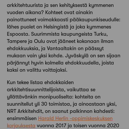
arkkitehtuurista ja sen kehityksestä kymmenen
vuoden aikana? Kohteet ovat ainakin
painottuneet voimakkaasti pääkaupunkiseudulle:
lähes puolet on Helsingistä ja joka kymmenes
Espoosta. Suurimmista kaupungeista Turku,
Tampere ja Oulu ovat jääneet kokonaan ilman
ehdokkuuksia, ja Vantaaltakin on päässyt
mukaan vain yksi kohde. Jyväskylä on sen sijaan
pärjännyt hyvin kolmella ehdokkuudella, joista
kaksi on valittu voittajaksi.
Kun tekee listaa ehdokkaiden
arkkitehtisuunnittelijoista, vaikuttaa se
yllättävänkin monipuoliselta: kohteita on
suunnitellut yli 30 toimistoa, ja ainoastaan yksi,
NRT Arkkitehdit, on saanut palkinnon kahdesti:
ensimmäisen
Harald Herlin -oppimiskeskuksen
korjauksesta
vuonna 2017 ja toisen vuonna 2020