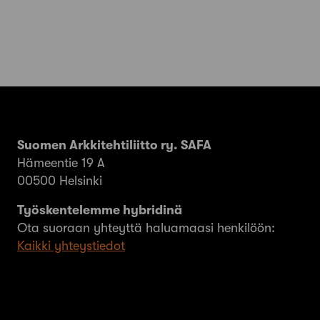
Suomen Arkkitehtiliitto ry. SAFA
Hämeentie 19 A
00500 Helsinki
Työskentelemme hybridinä
Ota suoraan yhteyttä haluamaasi henkilöön:
Kaikki yhteystiedot