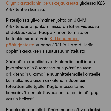
Olympiastadionin peruskorjauksesta
yhdessä K2S
Arkkitehtien kanssa.
Pistesijoissa ylivoimainen johto on JKMM
Arkkitehdeilla, jonka nimissä on lähes viidesosa
ehdokkuuksista. Pääpalkinnon toimisto on
kuitenkin saanut vain
Kirkkonummen
pääkirjastosta
vuonna 2021 ja Harald Herlin -
oppimiskeskuksen sisustussuunnittelusta.
Säännöt mahdollistavat Finlandia-palkinnon
jakamisen niin Suomessa pysyvästi asuvan
arkkitehdin ulkomaille suunnittelemalle kohteelle
kuin ulkomaalaisen arkkitehdin Suomeen
toteuttamalle työlle. Käytännössä tämä
kansainvälinen ulottuvuus on kuitenkin näkynyt
varsin heikosti.
Ehdokkaina on ollut tähän mennessä vain kaksi