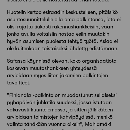
Huotelin kertoo esiraadin keskustelleen, pitäisikö
asuntosuunnittelulle olla oma palkintonsa, jota ei
olisi rajattu tiukasti rakennushankkeisiin, vaan
jonka avulla voitaisiin nostaa esiin muutakin
hyvän asumisen puolesta tehtyä työtä. Asiaa ei
ole kuitenkaan toistaiseksi lähdetty edistämään.
Safassa käynnissä olevan, koko organisaatiota
koskevan muutoshankkeen yhteydessä
arvioidaan myös liiton jakamien palkintojen
tavoitteet.
”Finlandia -palkinto on muodostunut sellaiseksi
pyhäpäivän juhlatilaisuudeksi, jossa istutaan
vakavasti kuuntelemassa, ja sitten jälkikäteen
arvioidaan toimistojen kahvipöydissä, menikö
valinta tänäkään vuonna oikein”, Mahlamäki