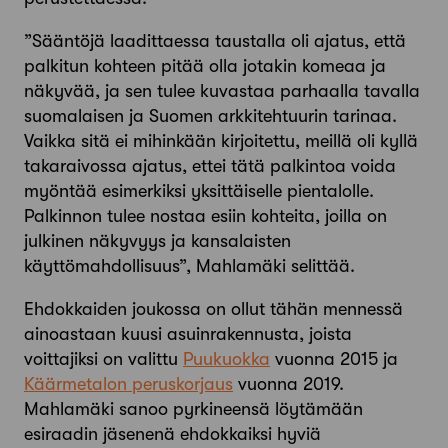
”Sääntöjä laadittaessa taustalla oli ajatus, että
palkitun kohteen pitää olla jotakin komeaa ja
näkyvää, ja sen tulee kuvastaa parhaalla tavalla
suomalaisen ja Suomen arkkitehtuurin tarinaa.
Vaikka sitä ei mihinkään kirjoitettu, meillä oli kyllä
takaraivossa ajatus, ettei tätä palkintoa voida
myöntää esimerkiksi yksittäiselle pientalolle.
Palkinnon tulee nostaa esiin kohteita, joilla on
julkinen näkyvyys ja kansalaisten
käyttömahdollisuus”, Mahlamäki selittää.
Ehdokkaiden joukossa on ollut tähän mennessä
ainoastaan kuusi asuinrakennusta, joista
voittajiksi on valittu
Puukuokka
vuonna 2015 ja
Käärmetalon peruskorjaus
vuonna 2019.
Mahlamäki sanoo pyrkineensä löytämään
esiraadin jäsenenä ehdokkaiksi hyviä