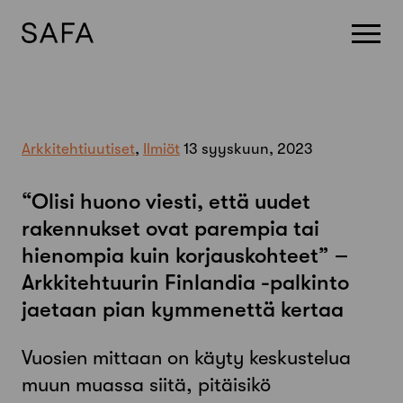
Skip
to
content
Arkkitehtiuutiset
,
Ilmiöt
13 syyskuun, 2023
“Olisi huono viesti, että uudet
rakennukset ovat parempia tai
hienompia kuin korjauskohteet” –
Arkkitehtuurin Finlandia -palkinto
jaetaan pian kymmenettä kertaa
Vuosien mittaan on käyty keskustelua
muun muassa siitä, pitäisikö