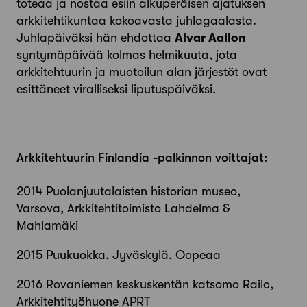
toteaa ja nostaa esiin alkuperäisen ajatuksen
arkkitehtikuntaa kokoavasta juhlagaalasta.
Juhlapäiväksi hän ehdottaa
Alvar Aallon
syntymäpäivää kolmas helmi­kuuta, jota
arkkitehtuurin ja muotoilun alan järjestöt ovat
esittäneet viralliseksi liputuspäiväksi.
Arkkitehtuurin Finlandia -palkinnon voittajat:
2014
Puolanjuutalaisten historian museo,
Varsova, Arkkitehtitoimisto Lahdelma &
Mahlamäki
2015
Puukuokka, Jyväskylä, Oopeaa
2016
Rovaniemen keskuskentän katsomo Railo,
Arkkitehtityöhuone APRT