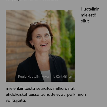
Huotelinin
mielestä
ollut
Paula Huotelin. Kuva: Iris Kärkkäinen
mielenkiintoista seurata, mitkä asiat
ehdokaskohteissa puhuttelevat palkinnon
valitsijoita.