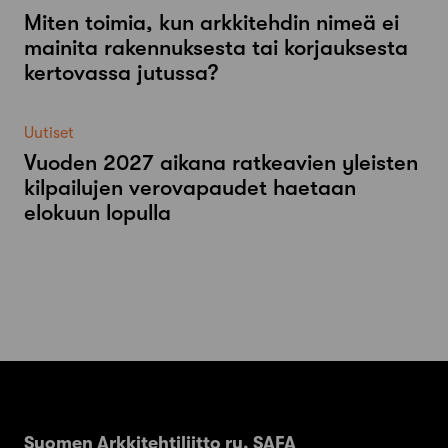
Miten toimia, kun arkkitehdin nimeä ei
mainita rakennuksesta tai korjauksesta
kertovassa jutussa?
Uutiset
Vuoden 2027 aikana ratkeavien yleisten
kilpailujen verovapaudet haetaan
elokuun lopulla
Suomen Arkkitehtiliitto ry. SAFA