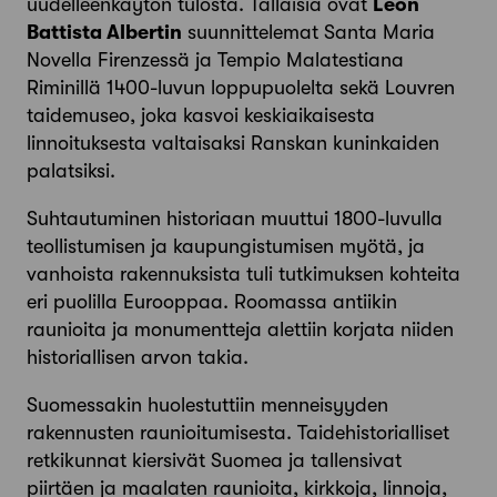
uudelleenkäytön tulosta. Tällaisia ovat
Leon
Battista Albertin
suunnittelemat Santa Maria
Novella Firenzessä ja Tempio Malatestiana
Riminillä 1400-luvun loppupuolelta sekä Louvren
taidemuseo, joka kasvoi keskiaikaisesta
linnoituksesta valtaisaksi Ranskan kuninkaiden
palatsiksi.
Suhtautuminen historiaan muuttui 1800-luvulla
teollistumisen ja kaupungistumisen myötä, ja
vanhoista rakennuksista tuli tutkimuksen kohteita
eri puolilla Eurooppaa. Roomassa antiikin
raunioita ja monumentteja alettiin korjata niiden
historiallisen arvon takia.
Suomessakin huolestuttiin menneisyyden
rakennusten raunioitumisesta. Taidehistorialliset
retkikunnat kiersivät Suomea ja tallensivat
piirtäen ja maalaten raunioita, kirkkoja, linnoja,