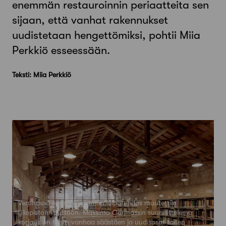
enemmän restauroinnin periaatteita sen
sijaan, että vanhat rakennukset
uudistetaan hengettömiksi, pohtii Miia
Perkkiö esseessään.
Teksti: Miia Perkkiö
Veronassa entisen kasarmin leipätehdas muutettiin
yliopiston käyttöön. Massimo Carmassin suunnittelema
korjaus on tehty vanhaa säästäen ja uudisosat taiten