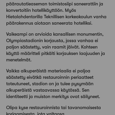
päärautatieaseman toimistosiipi saneerattiin ja
konvertoitiin hotellikäyttöön. Myös
Hietalahdentorilla Teknillisen korkeakoulun vanha
päärakennus aiotaan saneerata hotelliksi.
Vaikeampi on arvioida kansallisen monumentin,
Olympiastadionin korjausta, jossa vanhaa ei
paljon säästetty, vain raamit jäivät. Kohteen
käyttö määritteli pitkälti korjauksen laajuuden ja
menetelmät.
Vaikka alkuperäistä materiaalia ei paljoa
säästetty eivätkä restauroinnin periaatteet
toteutuneet, stadion on ja tulee pysymään
alkuperäistä vastaavassa käytössä. Sen
identiteetti ja muiston merkitys ovat säilyneet.
Olipa kyse restauroinnista tai tavanomaisesta
korjaamisesta, jota valtaosa