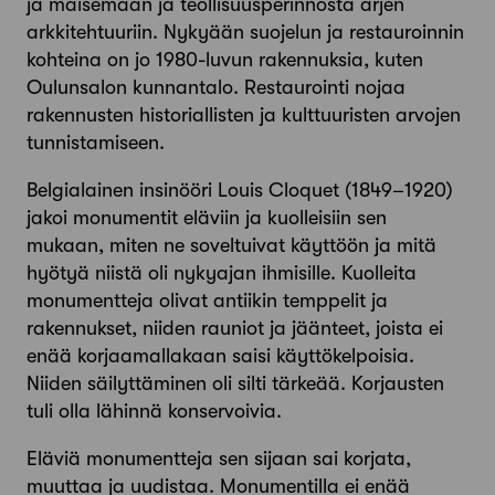
ja maisemaan ja teollisuusperinnöstä arjen
arkkitehtuuriin. Nykyään suojelun ja restauroinnin
kohteina on jo 1980-luvun rakennuksia, kuten
Oulunsalon kunnantalo. Restaurointi nojaa
rakennusten historiallisten ja kulttuuristen arvojen
tunnistamiseen.
Belgialainen insinööri Louis Cloquet (1849–1920)
jakoi monumentit eläviin ja kuolleisiin sen
mukaan, miten ne soveltuivat käyttöön ja mitä
hyötyä niistä oli nykyajan ihmisille. Kuolleita
monumentteja olivat antiikin temppelit ja
rakennukset, niiden rauniot ja jäänteet, joista ei
enää korjaamallakaan saisi käyttökelpoisia.
Niiden säilyttäminen oli silti tärkeää. Korjausten
tuli olla lähinnä konservoivia.
Eläviä monumentteja sen sijaan sai korjata,
muuttaa ja uudistaa. Monumentilla ei enää