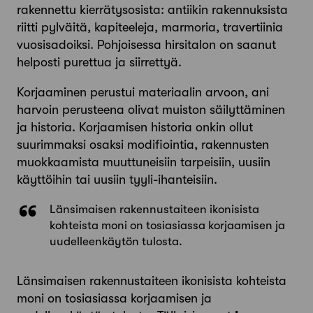
rakennettu kierrätysosista: antiikin rakennuksista
riitti pylväitä, kapiteeleja, marmoria, travertiinia
vuosisadoiksi. Pohjoisessa hirsitalon on saanut
helposti purettua ja siirrettyä.
Korjaaminen perustui materiaalin arvoon, ani
harvoin perusteena olivat muiston säilyttäminen
ja historia. Korjaamisen historia onkin ollut
suurimmaksi osaksi modifiointia, rakennusten
muokkaamista muuttuneisiin tarpeisiin, uusiin
käyttöihin tai uusiin tyyli-ihanteisiin.
Länsimaisen rakennustaiteen ikonisista
kohteista moni on tosiasiassa korjaamisen ja
uudelleenkäytön tulosta.
Länsimaisen rakennustaiteen ikonisista kohteista
moni on tosiasiassa korjaamisen ja