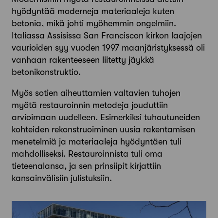
hyödyntää moderneja materiaaleja kuten
betonia, mikä johti myöhemmin ongelmiin.
Italiassa Assisissa San Franciscon kirkon laajojen
vaurioiden syy vuoden 1997 maanjäristyksessä oli
vanhaan rakenteeseen liitetty jäykkä
betonikonstruktio.
Myös sotien aiheuttamien valtavien tuhojen
myötä restauroinnin metodeja jouduttiin
arvioimaan uudelleen. Esimerkiksi tuhoutuneiden
kohteiden rekonstruoiminen uusia rakentamisen
menetelmiä ja materiaaleja hyödyntäen tuli
mahdolliseksi. Restauroinnista tuli oma
tieteenalansa, ja sen prinsiipit kirjattiin
kansainvälisiin julistuksiin.