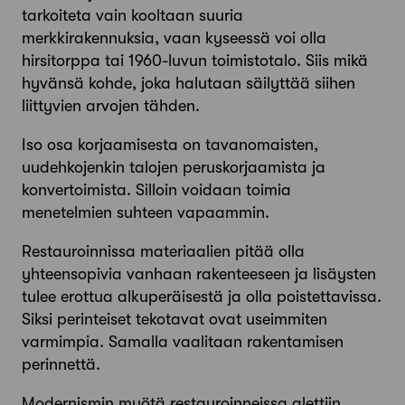
tarkoiteta vain kooltaan suuria
merkkirakennuksia, vaan kyseessä voi olla
hirsitorppa tai 1960-luvun toimistotalo. Siis mikä
hyvänsä kohde, joka halutaan säilyttää siihen
liittyvien arvojen tähden.
Iso osa korjaamisesta on tavanomaisten,
uudehkojenkin talojen peruskorjaamista ja
konvertoimista. Silloin voidaan toimia
menetelmien suhteen vapaammin.
Restauroinnissa materiaalien pitää olla
yhteensopivia vanhaan rakenteeseen ja lisäysten
tulee erottua alkuperäisestä ja olla poistettavissa.
Siksi perinteiset tekotavat ovat useimmiten
varmimpia. Samalla vaalitaan rakentamisen
perinnettä.
Modernismin myötä restauroinneissa alettiin