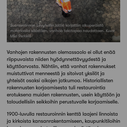
Suomenlinnan Levyhallin lattia korjattiin alkuperäistä
materiaalia säästäen, vanhaa tekotapaa noudattaen. Kuva:
Miia Perkkiö
Vanhojen rakennusten olemassaolo ei ollut enää
riippuvaista niiden hyödynnettävyydestä ja
käyttöarvosta. Nähtiin, että vanhat rakennukset
muistuttivat menneestä ja sitoivat yksilöt ja
yhteisöt osaksi aikojen jatkumoa. Historiallisten
rakennusten korjaamisesta tuli restaurointia
erotuksena muiden rakennusten, usein käyttöön ja
taloudellisiin seikkoihin perustuvalle korjaamiselle.
1900-luvulla restauroinnin kenttä laajeni linnoista
ja kirkoista kansanrakentamiseen, kaupunkitiloihin