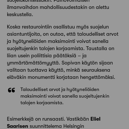
suojelukohteissakin. Painovoimaisen
ilmanvaihdon mahdollisuudestakin on alettu
keskustella.
Koska restaurointiin osallistuu myös suojelun
asiantuntijoita, on outoa, että taloudelliset arvot
ja hyötyneliöiden maksimointi voivat sanella
suojeltujenkin talojen korjaamista. Taustalla on
liian usein poliittisia päätöksiä – ja
ymmärtämättömyyttä. Sopivan käytön sijaan
valitaan tuottava käyttö, minkä seurauksena
eläväkin monumentti korjataan hengettömäksi.
Taloudelliset arvot ja hyötyneliöiden
maksimointi voivat sanella suojeltujenkin
talojen korjaamista.
Esimerkkejä on runsaasti. Vastikään
Eliel
Saarisen
suunnittelema Helsingin