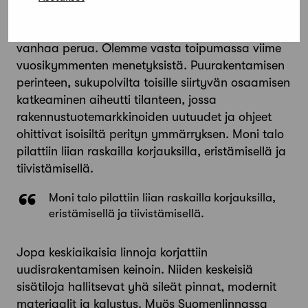
kunnossapidon tradition.
Restaurointiosaaminen ei ole Suomessa kovin
vanhaa perua. Olemme vasta toipumassa viime
vuosikymmenten menetyksistä. Puurakentamisen
perinteen, sukupolvilta toisille siirtyvän osaamisen
katkeaminen aiheutti tilanteen, jossa
rakennustuotemarkkinoiden uutuudet ja ohjeet
ohittivat isoisiltä perityn ymmärryksen. Moni talo
pilattiin liian raskailla korjauksilla, eristämisellä ja
tiivistämisellä.
Moni talo pilattiin liian raskailla korjauksilla,
eristämisellä ja tiivistämisellä.
Jopa keskiaikaisia linnoja korjattiin
uudisrakentamisen keinoin. Niiden keskeisiä
sisätiloja hallitsevat yhä sileät pinnat, modernit
materiaalit ja kalustus. Myös Suomenlinnassa