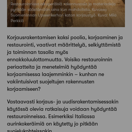
Restauroinnissa alkuperäisiä rakennusosia ja materiaaleja
pyritään säästämään aina kun mahdollista. Kuvassa
Suomenlinnan Upseerikerhon katon korjaustyö. Kuva: Miia
Perkkiö
Korjausrakentamisen kaksi poolia, korjaaminen ja
restaurointi, vaativat määrittelyä, selkiyttämistä
ja toiminnan tasolla myös
ennakkoluulottomuutta. Voisiko restauroinnin
periaatteita ja menetelmiä hyödyntää
korjaamisessa laajemminkin – kunhan ne
vakiintuisivat suojeltujen rakennusten
korjaamiseen?
Vastaavasti korjaus- ja uudisrakentamisessakin
käytössä olevia ratkaisuja voidaan hyödyntää
restauroinneissa. Esimerkiksi Italiassa
aurinkokeräimiä on käytetty jo pitkään
suojelukohteissakin.