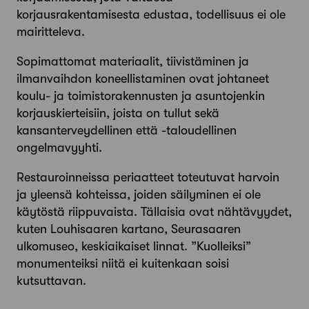
korjausrakentamisesta edustaa, todellisuus ei ole
mairitteleva.
Sopimattomat materiaalit, tiivistäminen ja
ilmanvaihdon koneellistaminen ovat johtaneet
koulu- ja toimistorakennusten ja asuntojenkin
korjauskierteisiin, joista on tullut sekä
kansanterveydellinen että -taloudellinen
ongelmavyyhti.
Restauroinneissa periaatteet toteutuvat harvoin
ja yleensä kohteissa, joiden säilyminen ei ole
käytöstä riippuvaista. Tällaisia ovat nähtävyydet,
kuten Louhisaaren kartano, Seurasaaren
ulkomuseo, keskiaikaiset linnat. ”Kuolleiksi”
monumenteiksi niitä ei kuitenkaan soisi
kutsuttavan.