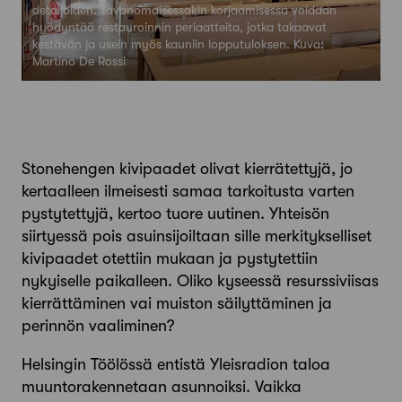
detaljoiden. Tavanomaisessakin korjaamisessa voidaan
hyödyntää restauroinnin periaatteita, jotka takaavat
kestävän ja usein myös kauniin lopputuloksen. Kuva:
Martino De Rossi
Stonehengen kivipaadet olivat kierrätettyjä, jo
kertaalleen ilmeisesti samaa tarkoitusta varten
pystytettyjä, kertoo tuore uutinen. Yhteisön
siirtyessä pois asuinsijoiltaan sille merkitykselliset
kivipaadet otettiin mukaan ja pystytettiin
nykyiselle paikalleen. Oliko kyseessä resurssiviisas
kierrättäminen vai muiston säilyttäminen ja
perinnön vaaliminen?
Helsingin Töölössä entistä Yleisradion taloa
muuntorakennetaan asunnoiksi. Vaikka