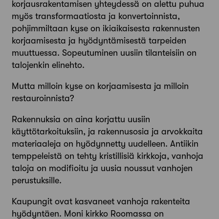
korjausrakentamisen yhteydessä on alettu puhua
myös transformaatiosta ja konvertoinnista,
pohjimmiltaan kyse on ikiaikaisesta rakennusten
korjaamisesta ja hyödyntämisestä tarpeiden
muuttuessa. Sopeutuminen uusiin tilanteisiin on
talojenkin elinehto.
Mutta milloin kyse on korjaamisesta ja milloin
restauroinnista?
Rakennuksia on aina korjattu uusiin
käyttötarkoituksiin, ja rakennusosia ja arvokkaita
materiaaleja on hyödynnetty uudelleen. Antiikin
temppeleistä on tehty kristillisiä kirkkoja, vanhoja
taloja on modifioitu ja uusia noussut vanhojen
perustuksille.
Kaupungit ovat kasvaneet vanhoja rakenteita
hyödyntäen. Moni kirkko Roomassa on