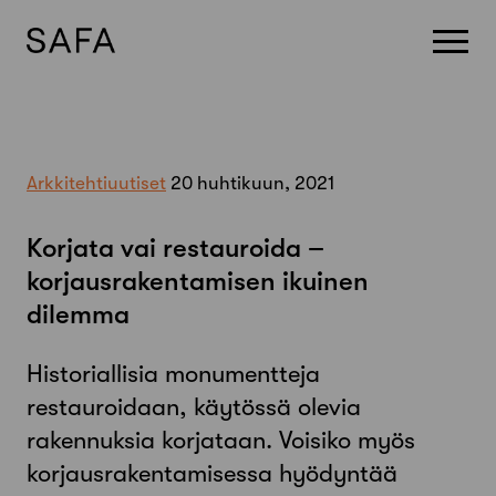
Skip
to
content
Arkkitehtiuutiset
20 huhtikuun, 2021
Korjata vai restauroida –
korjausrakentamisen ikuinen
dilemma
Historiallisia monumentteja
restauroidaan, käytössä olevia
rakennuksia korjataan. Voisiko myös
korjausrakentamisessa hyödyntää