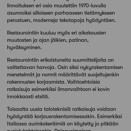
linnoituksen eri osia muutettiin 1970-luvulla
asunnoiksi silloiseen parhaaseen tietämykseen
perustuen, moderneja tekotapoja hyödyntäen.
Restaurointiin kuuluu myös eri aikakausien
muutosten ja ajan jälkien, patinan,
hyväksyminen.
Restaurointiin erikoistuneita suunnittelijoita on
valitettavan harvoja. Osin siksi nykyrakentamisen
menetelmät ja normit määrittävät suojeltujenkin
rakennusten korjaamista. Vaihtoehtoisia
ratkaisuja esimerkiksi ilmanvaihtoon ei kovin
innokkaasti etsitä.
Toisaalta uusia taloteknisiä ratkaisuja voidaan
hyödyntää korjausrakentamisessakin. Esimerkiksi
Italiassa aurinkokeräimiä on käytetty jo pitkään