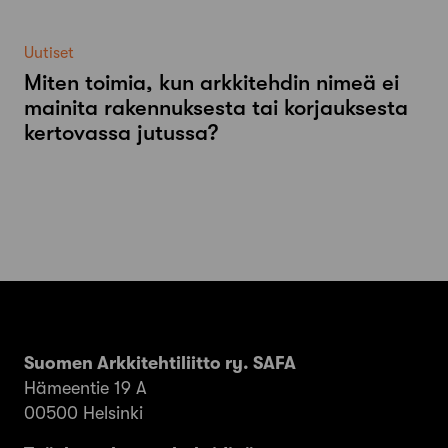
Uutiset
Miten toimia, kun arkkitehdin nimeä ei
mainita rakennuksesta tai korjauksesta
kertovassa jutussa?
Suomen Arkkitehtiliitto ry. SAFA
Hämeentie 19 A
00500 Helsinki