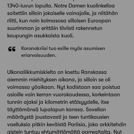
1340-luvun lopulla. Notre Damen kuolinkelloa
soitettiin silloin jokaiselle vainajalle, ja niitähän
riitti, kun noin kolmasosa silloisen Euroopan
suurimman ja erittäin tiiviisti rakennetun
kaupungin asukkaista kuoli.
Koronakriisi tuo esille myös asumisen
eriarvoisuuden.
Ulkonaliikkumiskielto on koettu Ranskassa
aiemmin miehityksen aikana, ja silloin se oli
voimassa yöaikaan. Nyt kodistaan saa poistua
asioille vain kerran vuorokaudessa, korkeintaan
tunnin ajaksi ja kilometrin etäisyydelle, itse
täyttämänsä lupalapun kanssa. Sovellan
määräystä joustavasti ja teen tuntikausien
vaelluksia pitkin keväistä Pariisia, joka arkkitehdin
aistein tuntuu ehtymättömältä aarreaitalta. Nyt