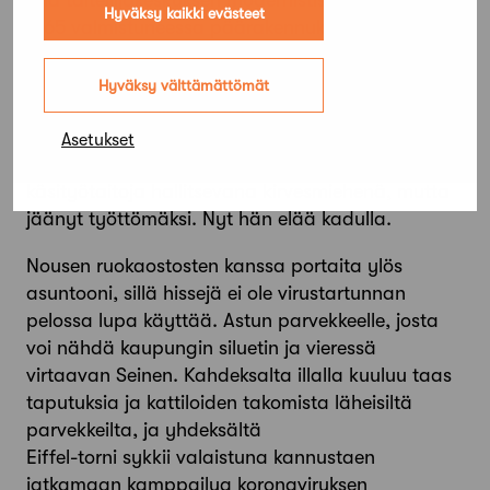
sillä taiteilijakeskuksen modernistisessa, vuonna
Hyväksy kaikki evästeet
1965 valmistuneessa päärakennuksessa on kadun
puolella pylväskäytävä, jonka kivilattialla nukkuu
joka yö kymmeniä kulkureita. Juttelen erään
Hyväksy välttämättömät
kodittoman, nelikymppisen miehen kanssa. Hän
on muuttanut Pariisiin Bulgariasta 20 vuotta
Asetukset
sitten, työskennellyt rakennuksilla perinteisiä
käsityötaitoja hallitsevana kirvesmiehenä, mutta
jäänyt työttömäksi. Nyt hän elää kadulla.
Nousen ruokaostosten kanssa portaita ylös
asuntooni, sillä hissejä ei ole virustartunnan
pelossa lupa käyttää. Astun parvekkeelle, josta
voi nähdä kaupungin siluetin ja vieressä
virtaavan Seinen. Kahdeksalta illalla kuuluu taas
taputuksia ja kattiloiden takomista läheisiltä
parvekkeilta, ja yhdeksältä
Eiffel-torni sykkii valaistuna kannustaen
jatkamaan kamppailua koronaviruksen