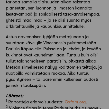
tarjoaa samalla tilaisuuden alkaa rakentaa
planeetan, sen luonnon ja ilmaston kannalta
kestävämpää ja sosiaalisesti tasa-arvoisempaa,
yhteistä maailmaa – ja se olisi suunta myös
arkkitehtuurille ja kaupunkisuunnittelulle.
Astun aavemaisen tyhjään metrojunaan ja
suuntaan kävelylle Vincennesin puistometsään
Pariisin itäpuolelle. Puissa on jo lehdet, ja kevään
kukinnot ovat kauneimmillaan. Tuntuu kuin olisi
tullut taianomaiseen paratiisiin, pitkästä aikaa.
Metsän siimeksessä näkyy kodittomien telttoja, ja
nuotioilla valmistetaan ruokaa. Aika tuntuu
pysähtyneen – tai paremmin kulkeneen oudosti
jonnekin taaksepäin.
Lähteet:
1
Raportteja eriarvoisuudesta:
Oxfam.org
.
2
Violence flares in tense Paris suburbs as heavy-