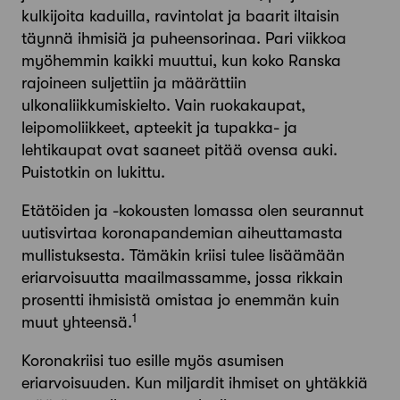
kulkijoita kaduilla, ravintolat ja baarit iltaisin
täynnä ihmisiä ja puheensorinaa. Pari viikkoa
myöhemmin kaikki muuttui, kun koko Ranska
rajoineen suljettiin ja määrättiin
ulkonaliikkumiskielto. Vain ruokakaupat,
leipomoliikkeet, apteekit ja tupakka- ja
lehtikaupat ovat saaneet pitää ovensa auki.
Puistotkin on lukittu.
Etätöiden ja -kokousten lomassa olen seurannut
uutisvirtaa koronapandemian aiheuttamasta
mullistuksesta. Tämäkin kriisi tulee lisäämään
eriarvoisuutta maailmassamme, jossa rikkain
prosentti ihmisistä omistaa jo enemmän kuin
1
muut yhteensä.
Koronakriisi tuo esille myös asumisen
eriarvoisuuden. Kun miljardit ihmiset on yhtäkkiä