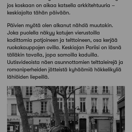
jos koskaan on aikaa katsella arkkitehtuuria –
keskiajalta tähän päivään.
Päivien myötä olen alkanut nähdä muutakin.
Joka puolella näkyy katujen vierustoilla
kodittomia patjoineen ja telttoineen, osa kerjää
ruokakauppojen ovilla. Keskiajan Pariisi on läsnä
tälläkin tavalla, jopa samoilla kaduilla.
Uutisvideoista näen asunnottomien telttaleirejä ja
romaniperheiden jätteistä kyhäämiä hökkelikyliä
lähiöiden liepeillä.