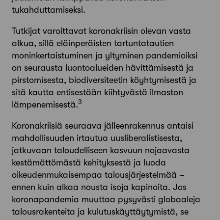
tukahduttamiseksi.
Tutkijat varoittavat koronakriisin olevan vasta
alkua, sillä eläinperäisten tartuntatautien
moninkertaistuminen ja yltyminen pandemioiksi
on seurausta luontoalueiden hävittämisestä ja
pirstomisesta, biodiversiteetin köyhtymisestä ja
sitä kautta entisestään kiihtyvästä ilmaston
3
lämpenemisestä.
Koronakriisiä seuraava jälleenrakennus antaisi
mahdollisuuden irtautua uusliberalistisesta,
jatkuvaan taloudelliseen kasvuun nojaavasta
kestämättömästä kehityksestä ja luoda
oikeudenmukaisempaa talousjärjestelmää –
ennen kuin alkaa nousta isoja kapinoita. Jos
koronapandemia muuttaa pysyvästi globaaleja
talousrakenteita ja kulutuskäyttäytymistä, se