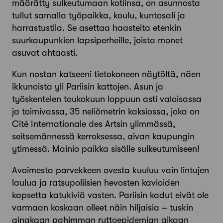
määrätty sulkeutumaan kotiinsa, on asunnosta
tullut samalla työpaikka, koulu, kuntosali ja
harrastustila. Se asettaa haasteita etenkin
suurkaupunkien lapsiperheille, joista monet
asuvat ahtaasti.
Kun nostan katseeni tietokoneen näytöltä, näen
ikkunoista yli Pariisin kattojen. Asun ja
työskentelen toukokuun loppuun asti valoisassa
ja toimivassa, 35 neliömetrin kaksiossa, joka on
Cité Internationale des Artsin ylimmässä,
seitsemännessä kerroksessa, aivan kaupungin
ytimessä. Mainio paikka sisälle sulkeutumiseen!
Avoimesta parvekkeen ovesta kuuluu vain lintujen
laulua ja ratsupoliisien hevosten kavioiden
kapsetta katukiviä vasten. Pariisin kadut eivät ole
varmaan koskaan olleet näin hiljaisia – tuskin
ainakaan pahimman ruttoepidemian aikaan