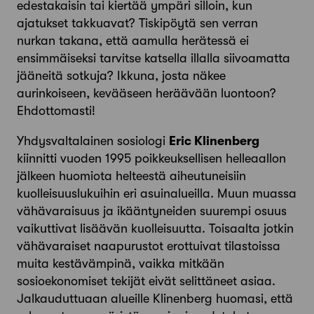
edestakaisin tai kiertää ympäri silloin, kun
ajatukset takkuavat? Tiskipöytä sen verran
nurkan takana, että aamulla herätessä ei
ensimmäiseksi tarvitse katsella illalla siivoamatta
jääneitä sotkuja? Ikkuna, josta näkee
aurinkoiseen, kevääseen heräävään luontoon?
Ehdottomasti!
Yhdysvaltalainen sosiologi
Eric Klinenberg
kiinnitti vuoden 1995 poikkeuksellisen helleaallon
jälkeen huomiota helteestä aiheutuneisiin
kuolleisuuslukuihin eri asuinalueilla. Muun muassa
vähävaraisuus ja ikääntyneiden suurempi osuus
vaikuttivat lisäävän kuolleisuutta. Toisaalta jotkin
vähävaraiset naapurustot erottuivat tilastoissa
muita kestävämpinä, vaikka mitkään
sosioekonomiset tekijät eivät selittäneet asiaa.
Jalkauduttuaan alueille Klinenberg huomasi, että