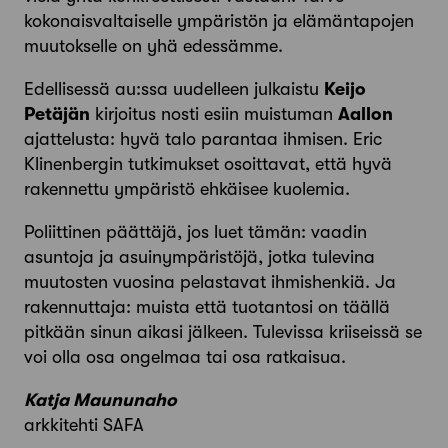
kokonaisvaltaiselle ympäristön ja elämäntapojen
muutokselle on yhä edessämme.
Edellisessä au:ssa uudelleen julkaistu
Keijo
Petäjän
kirjoitus nosti esiin muistuman
Aallon
ajattelusta: hyvä talo parantaa ihmisen. Eric
Klinenbergin tutkimukset osoittavat, että hyvä
rakennettu ympäristö ehkäisee kuolemia.
Poliittinen päättäjä, jos luet tämän: vaadin
asuntoja ja asuinympäristöjä, jotka tulevina
muutosten vuosina pelastavat ihmishenkiä. Ja
rakennuttaja: muista että tuotantosi on täällä
pitkään sinun aikasi jälkeen. Tulevissa kriiseissä se
voi olla osa ongelmaa tai osa ratkaisua.
Katja Maununaho
arkkitehti SAFA