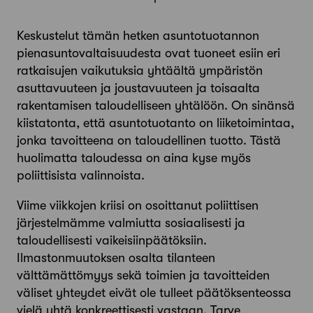
Keskustelut tämän hetken asuntotuotannon
pienasuntovaltaisuudesta ovat tuoneet esiin eri
ratkaisujen vaikutuksia yhtäältä ympäristön
asuttavuuteen ja joustavuuteen ja toisaalta
rakentamisen taloudelliseen yhtälöön. On sinänsä
kiistatonta, että asuntotuotanto on liiketoimintaa,
jonka tavoitteena on taloudellinen tuotto. Tästä
huolimatta taloudessa on aina kyse myös
poliittisista valinnoista.
Viime viikkojen kriisi on osoittanut poliittisen
järjestelmämme valmiutta sosiaalisesti ja
taloudellisesti vaikeisiinpäätöksiin.
Ilmastonmuutoksen osalta tilanteen
välttämättömyys sekä toimien ja tavoitteiden
väliset yhteydet eivät ole tulleet päätöksenteossa
vielä yhtä konkreettisesti vastaan. Tarve