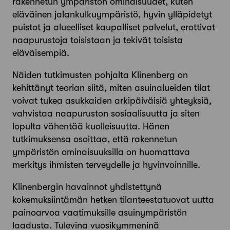
rakennetun ympäristön ominaisuudet, kuten
eläväinen jalankulkuympäristö, hyvin ylläpidetyt
puistot ja alueelliset kaupalliset palvelut, erottivat
naapurustoja toisistaan ja tekivät toisista
eläväisempiä.
Näiden tutkimusten pohjalta Klinenberg on
kehittänyt teorian siitä, miten asuinalueiden tilat
voivat tukea asukkaiden arkipäiväisiä yhteyksiä,
vahvistaa naapuruston sosiaalisuutta ja siten
lopulta vähentää kuolleisuutta. Hänen
tutkimuksensa osoittaa, että rakennetun
ympäristön ominaisuuksilla on huomattava
merkitys ihmisten terveydelle ja hyvinvoinnille.
Klinenbergin havainnot yhdistettynä
kokemuksiintämän hetken tilanteestatuovat uutta
painoarvoa vaatimuksille asuinympäristön
laadusta. Tulevina vuosikymmeninä