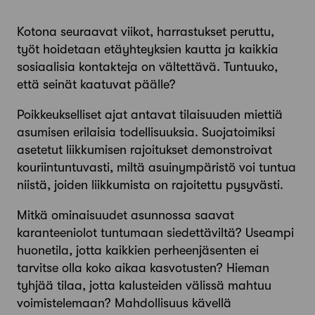
Kotona seuraavat viikot, harrastukset peruttu,
työt hoidetaan etäyhteyksien kautta ja kaikkia
sosiaalisia kontakteja on vältettävä. Tuntuuko,
että seinät kaatuvat päälle?
Poikkeukselliset ajat antavat tilaisuuden miettiä
asumisen erilaisia todellisuuksia. Suojatoimiksi
asetetut liikkumisen rajoitukset demonstroivat
kouriintuntuvasti, miltä asuinympäristö voi tuntua
niistä, joiden liikkumista on rajoitettu pysyvästi.
Mitkä ominaisuudet asunnossa saavat
karanteeniolot tuntumaan siedettäviltä? Useampi
huonetila, jotta kaikkien perheenjäsenten ei
tarvitse olla koko aikaa kasvotusten? Hieman
tyhjää tilaa, jotta kalusteiden välissä mahtuu
voimistelemaan? Mahdollisuus kävellä