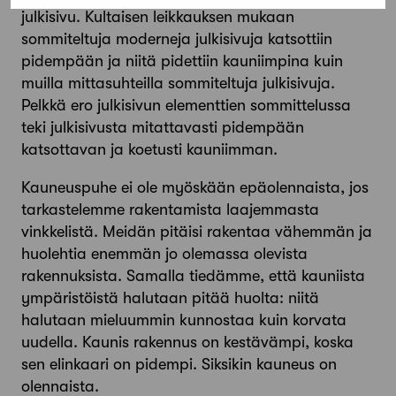
julkisivu. Kultaisen leikkauksen mukaan
sommiteltuja moderneja julkisivuja katsottiin
pidempään ja niitä pidettiin kauniimpina kuin
muilla mittasuhteilla sommiteltuja julkisivuja.
Pelkkä ero julkisivun elementtien sommittelussa
teki julkisivusta mitattavasti pidempään
katsottavan ja koetusti kauniimman.
Kauneuspuhe ei ole myöskään epäolennaista, jos
tarkastelemme rakentamista laajemmasta
vinkkelistä. Meidän pitäisi rakentaa vähemmän ja
huolehtia enemmän jo olemassa olevista
rakennuksista. Samalla tiedämme, että kauniista
ympäristöistä halutaan pitää huolta: niitä
halutaan mieluummin kunnostaa kuin korvata
uudella. Kaunis rakennus on kestävämpi, koska
sen elinkaari on pidempi. Siksi­kin kauneus on
olennaista.