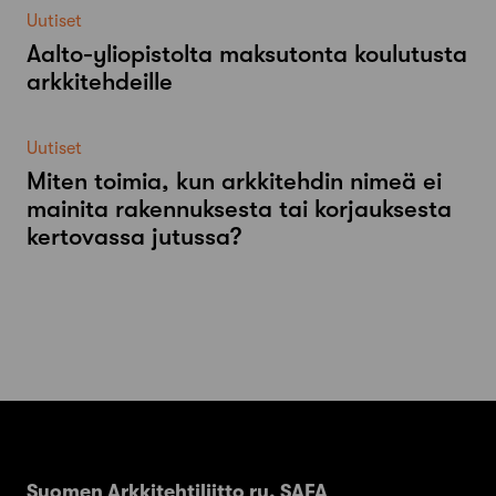
Uutiset
Aalto-​yliopistolta maksutonta koulutusta
arkkitehdeille
Uutiset
Miten toimia, kun arkkitehdin nimeä ei
mainita rakennuksesta tai korjauksesta
kertovassa jutussa?
Suomen Arkkitehtiliitto ry. SAFA