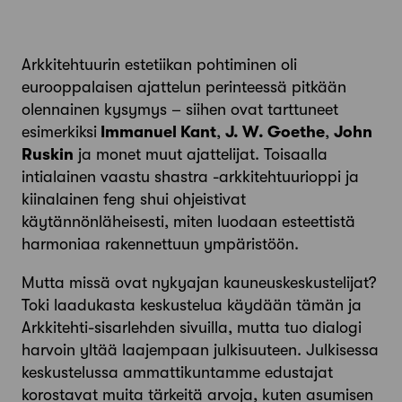
Arkkitehtuurin estetiikan pohtiminen oli
eurooppalaisen ajattelun perinteessä pitkään
olennainen kysymys – siihen ovat tarttuneet
esimerkiksi
Immanuel Kant
,
J. W. Goethe
,
John
Ruskin
ja monet muut ajattelijat. Toisaalla
intialainen vaastu shastra -arkkitehtuurioppi ja
kiinalainen feng shui ohjeistivat
käytännönläheisesti, miten luodaan esteettistä
harmoniaa rakennettuun ympäristöön.
Mutta missä ovat nykyajan kauneuskeskustelijat?
Toki laadukasta keskustelua käydään tämän ja
Arkkitehti-sisarlehden sivuilla, mutta tuo dialogi
harvoin yltää laajempaan julkisuuteen. Julkisessa
keskustelussa ammattikuntamme edustajat
korostavat muita tärkeitä arvoja, kuten asumisen