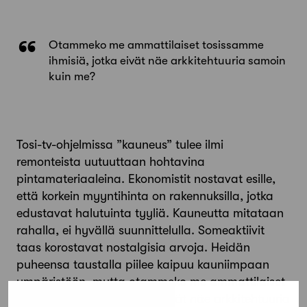
Otammeko me ammattilaiset tosissamme
ihmisiä, jotka eivät näe arkkitehtuuria samoin
kuin me?
Tosi-tv-ohjelmissa ”kauneus” tulee ilmi
remonteista uutuuttaan hohtavina
pintamateriaaleina. Ekonomistit nostavat esille,
että korkein myyntihinta on rakennuksilla, jotka
edustavat halutuinta tyyliä. Kauneutta mitataan
rahalla, ei hyvällä suunnittelulla. Someaktiivit
taas korostavat nostalgisia arvoja. Heidän
puheensa taustalla piilee kaipuu kauniimpaan
ympäristöön, mutta otammeko me ammattilaiset
tosissamme ihmisiä, jotka eivät näe arkkitehtuuria