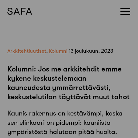
Skip
to
content
Arkkitehtiuutiset
,
Kolumni
13 joulukuun, 2023
Kolumni: Jos me arkkitehdit emme
kykene keskustelemaan
kauneudesta ymmärrettävästi,
keskustelutilan täyttävät muut tahot
Kaunis rakennus on kestävämpi, koska
sen elinkaari on pidempi: kauniista
ympäristöstä halutaan pitää huolta.