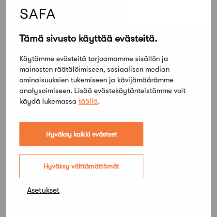
samoin kuin me?
Kauneuspuheelle on usein kaksi vasta-
Tämä sivusto käyttää evästeitä.
argumenttia. Toisen mukaan kauneus on
subjektiivinen käsite, josta on sen vuoksi turha
Käytämme evästeitä tarjoamamme sisällön ja
puhua, toisen mukaan kauneuspuhe on
mainosten räätälöimiseen, sosiaalisen median
epäolennaista muiden aiheiden rinnalla.
ominaisuuksien tukemiseen ja kävijämäärämme
analysoimiseen. Lisää evästekäytänteistämme voit
Yksilön kauneuskäsitys on toki subjektiivinen,
käydä lukemassa
täällä
.
mutta se ei ole syntynyt tyhjiössä. Siihen
vaikuttaa niin ihmisen biologia kuin ympäröivä
yhteiskuntakin. Näitä aiheita tutkitaan aktiivisesti
Hyväksy kaikki evästeet
neuroestetiikan ja kulttuurintutkimuksen puolella.
Opinnäytetyössäni
tutkin
Hyväksy välttämättömät
katseenseurantamenetelmällä, miten ihmiset
katsovat julkisivuja ja mitä he pitivät niissä
Asetukset
kauniina. Kävi ilmi, että kauniimmaksi julkisivuksi
valittiin 94 prosentissa tapauksista symmetrinen