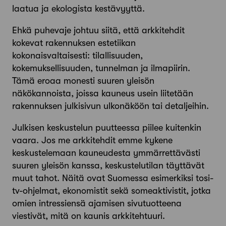
laatua ja ekologista kestävyyttä.
Ehkä puhevaje johtuu siitä, että arkkitehdit
kokevat rakennuksen estetiikan
kokonaisvaltaisesti: tilallisuuden,
kokemuksellisuuden, tunnelman ja ilmapiirin.
Tämä eroaa monesti suuren yleisön
näkökannoista, joissa kauneus usein liitetään
rakennuksen julkisivun ulkonäköön tai detaljeihin.
Julkisen keskustelun puutteessa piilee kuitenkin
vaara. Jos me arkkitehdit emme kykene
keskustelemaan kauneudesta ymmärrettävästi
suuren yleisön kanssa, keskustelutilan täyttävät
muut tahot. Näitä ovat Suomessa esimerkiksi tosi-
tv-ohjelmat, ekonomistit sekä someaktivistit, jotka
omien intres­siensä ajamisen sivutuotteena
viestivät, mitä on kaunis arkkitehtuuri.