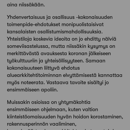
aina niissäkään.
Yhdenvertaisuus ja osallisuus -kokonaisuuden
toimenpide-ehdotukset monipuolistaisivat
kansalaisten osallistumismahdollisuuksia.
Yhteistiloja koskevia ideoita on jo ehditty nälviä
someviisastelussa, mutta niissäkin kysymys on
merkittävästä avauksesta koronan jälkeiseen
työkulttuuriin ja yhteisöllisyyteen. Samaan
kokonaisuuteen liittyvä ehdotus
aluearkkitehtitoiminnan elvyttämisestä kannattaa
myös noteerata. Vastaava tavoite sisältyi jo
ensimmäiseen apoliin.
Muissakin osioissa on yhtymäkohtia
ensimmäiseen ohjelmaan, kuten valtion
kiinteistöomaisuuden hyvän hoidon korostaminen,
rakennusperinnön vaaliminen,