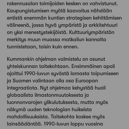
rakennusalan toimijoiden kesken on vahvistunut.
Kaupungistumisen myötä kaavoitus nähdään
entistä enemmän kuntien strategisen kehittämisen
välineenä, jossa hyvä ympäristö ja arkkitehtuuri
on yksi menestystekijöistä. Kulttuuriympäristön
merkitys muun muassa matkailun kannalta
tunnistetaan, toisin kuin ennen.
Kummankin ohjelman valmistelu on osunut
yhteiskunnan taitekohtaan. Ensimmäinen apoli
ajoittui 1990-luvun syvästä lamasta toipumiseen
ja Suomen valintaan olla osa Euroopan
integraatiota. Nyt ohjelmaa kehystää huoli
globaalista ilmastonmuutoksesta ja
luonnonvarojen ylikulutuksesta, mutta myös
näkymä uuden teknologian huikeista
mahdollisuuksista. Taitekohta koskee myös
lainsäädäntöä. 1990-luvun loppu vuosina