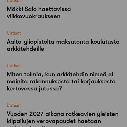
Uutiset
Mökki Salo haettavissa
viikkovuokraukseen
Uutiset
Aalto-​yliopistolta maksutonta koulutusta
arkkitehdeille
Uutiset
Miten toimia, kun arkkitehdin nimeä ei
mainita rakennuksesta tai korjauksesta
kertovassa jutussa?
Uutiset
Vuoden 2027 aikana ratkeavien yleisten
kilpailujen verovapaudet haetaan