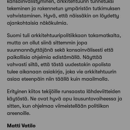
kansainvälistyminen, arkkitehtuurin tunnetuksi
tekeminen ja rakennetun ympäristön tutkimuksen
vahvistaminen. Hyvä, että näissäkin on löydetty
ajankohtaisia näkökulmia.
Suomi tuli arkkitehtuuripolitiikkaan takamatkalta,
mutta on ollut siinä sittemmin jopa
suunnannäyttäjänä sekä kansainvälisesti että
paikallisia ohjelmia edistämällä. Näyttää
vahvasti siltä, että tästä uudestakin apolista
tulee aikanaan asiakirja, joka vie arkkitehtuurin
asiaa eteenpäin niin täällä kuin maailmalla.
Erityinen kiitos tekijöille runsaasta lähdeviitteiden
käytöstä. Ne ovat hyvä apu lausuntovaiheessa ja
sitten, kun ohjelmaa viimeistellään politiikan
areenoille.
Matti Vatilo