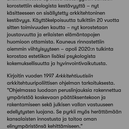
korostettiin ekologista kestävyyttä – nyt
käsitteeseen on sisällytetty arkkitehtoninen
kestävyys. Käyttökelpoisuutta tulkittiin 20 vuotta
sitten toimivuuden kautta – nyt korostetaan
joustavuutta ja erilaisten elämäntapojen
huomioon ottamista. Kauneus rinnastettiin
aiemmin viihtyisyyteen – apoli 2020:n tulkinta
korostaa estetiikan lisäksi psykologista
kokemuksellisuutta ja hyvinvointivaikutusta.
Kirjoitin vuoden 1997
Arkkitehtiuutisiin
arkkitehtuuripoliittisen ohjelman tarkoituksesta.
”Ohjelmassa luodaan peruslinjauksia rakennettua
ympäristöä koskevaan päätöksentekoon ja
rakentamiseen sekä julkisen vallan vastuuseen
edellytysten luojana. Se pyrkii myös herättämään
kansalaisten innostusta ja taitoa oman
elinympäristönsä kehittämiseen.”