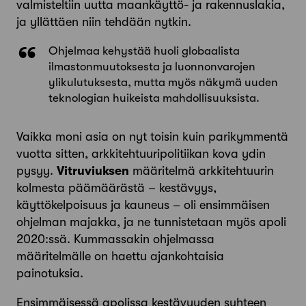
valmisteltiin uutta maankäyttö- ja rakennuslakia,
ja yllättäen niin tehdään nytkin.
Ohjelmaa kehystää huoli globaalista
ilmastonmuutoksesta ja luonnonvarojen
ylikulutuksesta, mutta myös näkymä uuden
teknologian huikeista mahdollisuuksista.
Vaikka moni asia on nyt toisin kuin parikymmentä
vuotta sitten, arkkitehtuuripolitiikan kova ydin
pysyy.
Vitruviuksen
määritelmä arkkitehtuurin
kolmesta päämäärästä – kestävyys,
käyttökelpoisuus ja kauneus – oli ensimmäisen
ohjelman majakka, ja ne tunnistetaan myös apoli
2020:ssä. Kummassakin ohjelmassa
määritelmälle on haettu ajankohtaisia
painotuksia.
Ensimmäisessä apolissa kestävyyden suhteen