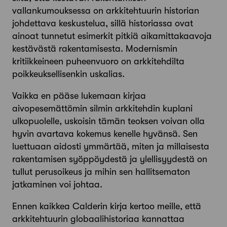
vallankumouksessa on arkkitehtuurin historian
johdettava keskustelua, sillä historiassa ovat
ainoat tunnetut esimerkit pitkiä aikamittakaavoja
kestävästä rakentamisesta. Modernismin
kritiikkeineen puheenvuoro on arkkitehdilta
poikkeuksellisenkin uskalias.
Vaikka en pääse lukemaan kirjaa
aivopesemättömin silmin arkkitehdin kuplani
ulkopuolelle, uskoisin tämän teoksen voivan olla
hyvin avartava kokemus kenelle hyvänsä. Sen
luettuaan aidosti ymmärtää, miten ja millaisesta
rakentamisen syöppöydestä ja ylellisyydestä on
tullut perusoikeus ja mihin sen hallitsematon
jatkaminen voi johtaa.
Ennen kaikkea Calderin kirja kertoo meille, että
arkkitehtuurin globaalihistoriaa kannattaa