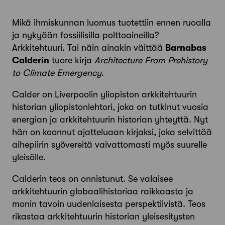
Mi
kä ihmiskunnan luomus tuotettiin ennen ruoalla
ja nykyään fossiilisilla polttoaineilla?
Arkkitehtuuri. Tai näin ainakin väittää
Barnabas
Calderin
tuore kirja
Architecture From Prehistory
to Climate Emergency
.
Calder on Liverpoolin yliopiston arkkitehtuurin
historian yliopistonlehtori, joka on tutkinut vuosia
energian ja arkkitehtuurin historian yhteyttä. Nyt
hän on koonnut ajatteluaan kirjaksi, joka selvittää
aihepiirin syövereitä vaivattomasti myös suurelle
yleisölle.
Calderin teos on onnistunut. Se valaisee
arkkitehtuurin globaali­historiaa raikkaasta ja
monin tavoin uudenlaisesta perspektiivistä. Teos
rikastaa arkkitehtuurin historian yleisesitysten