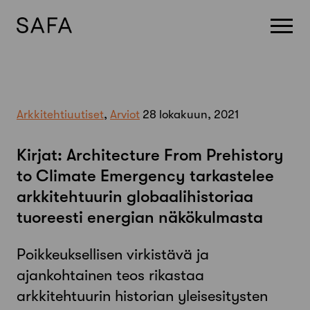
Skip
to
content
Arkkitehtiuutiset
,
Arviot
28 lokakuun, 2021
Kirjat: Architecture From Prehistory
to Climate Emergency tarkastelee
arkkitehtuurin globaalihistoriaa
tuoreesti energian näkökulmasta
Poikkeuksellisen virkistävä ja
ajankohtainen teos rikastaa
arkkitehtuurin historian yleisesitysten