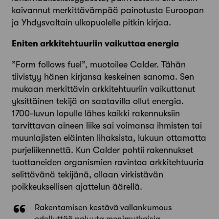
kaivannut merkittävämpää painotusta Euroopan
ja Yhdysvaltain ulkopuolelle pitkin kirjaa.
Eniten arkkitehtuuriin vaikuttaa energia
”Form follows fuel”, muotoilee Calder. Tähän
tiivistyy hänen kirjansa keskeinen sanoma. Sen
mukaan merkittävin arkkitehtuuriin vaikuttanut
yksittäinen tekijä on saatavilla ollut energia.
1700-luvun lopulle lähes kaikki rakennuksiin
tarvittavan aineen liike sai voimansa ihmisten tai
muunlajisten eläinten lihaksista, lukuun ottamatta
purjeliikennettä. Kun Calder pohtii rakennukset
tuottaneiden organismien ravintoa arkkitehtuuria
selittävänä tekijänä, ollaan virkistävän
poikkeuksellisen ajattelun äärellä.
Rakentamisen kestävä vallankumous
edellyttää paluuta monimutkaisia