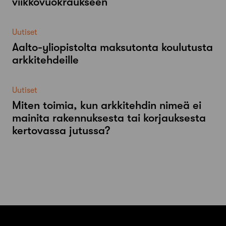
viikkovuokraukseen
Uutiset
Aalto-​yliopistolta maksutonta koulutusta
arkkitehdeille
Uutiset
Miten toimia, kun arkkitehdin nimeä ei
mainita rakennuksesta tai korjauksesta
kertovassa jutussa?