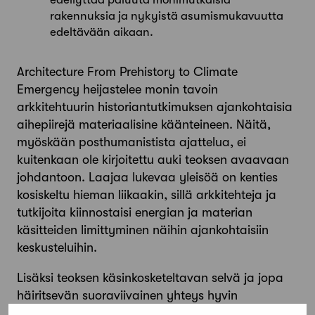
rakennuksia ja nykyistä asumismukavuutta
edeltävään aikaan.
Architecture From Prehistory to Climate
Emergency heijastelee monin tavoin
arkkitehtuurin historiantutkimuksen ajankohtaisia
aihepiirejä materiaalisine käänteineen. Näitä,
myöskään posthumanistista ajattelua, ei
kuitenkaan ole kirjoitettu auki teoksen avaavaan
johdantoon. Laajaa lukevaa yleisöä on kenties
kosiskeltu hieman liikaakin, sillä arkkitehteja ja
tutkijoita kiinnostaisi energian ja materian
käsitteiden limittyminen näihin ajankohtaisiin
keskusteluihin.
Lisäksi teoksen käsinkosketeltavan selvä ja jopa
häiritsevän suoraviivainen yhteys hyvin
ajankohtaiseen marxilaiseen historiakäsitykseen