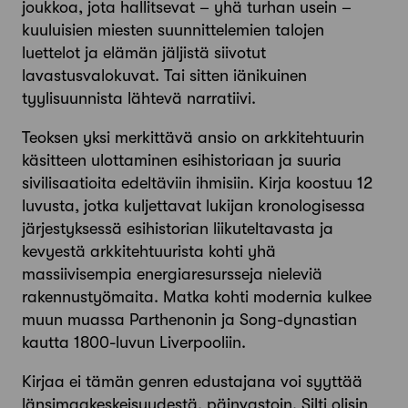
joukkoa, jota hallitsevat – yhä turhan usein –
kuuluisien miesten suunnittelemien talojen
luettelot ja elämän jäljistä siivotut
lavastusvalokuvat. Tai sitten iänikuinen
tyylisuunnista lähtevä narratiivi.
Teoksen yksi merkittävä ansio on arkkitehtuurin
käsitteen ulottaminen esihistoriaan ja suuria
sivilisaatioita edeltäviin ihmisiin. Kirja koostuu 12
luvusta, jotka kuljettavat lukijan kronologisessa
järjestyksessä esihistorian liikuteltavasta ja
kevyestä arkkitehtuurista kohti yhä
massiivisempia energia­resursseja nieleviä
rakennustyömaita. Matka kohti modernia kulkee
muun muassa Parthenonin ja Song-dynastian
kautta 1800-luvun Liverpooliin.
Kirjaa ei tämän genren edustajana voi syyttää
länsimaa­keskeisyydestä, päinvastoin. Silti olisin