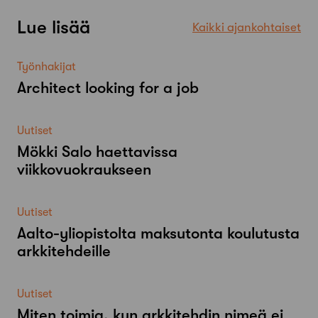
Lue lisää
Kaikki ajankohtaiset
Työnhakijat
Architect looking for a job
Uutiset
Mökki Salo haettavissa
viikkovuokraukseen
Uutiset
Aalto-​yliopistolta maksutonta koulutusta
arkkitehdeille
Uutiset
Miten toimia, kun arkkitehdin nimeä ei