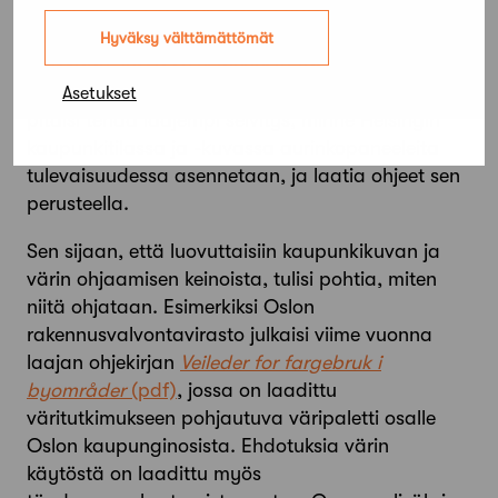
taloudelliseen ja ekologiseen harkintaan. On
järjetöntä määrätä viherkatto pakolliseksi
Hyväksy välttämättömät
paikkaan, jossa se ei menesty tai aurinkopaneelit
paikkaan, jossa niistä ei saada tehoja irti. Siksi
Asetukset
pitäisi tehdä laajempi selvitys, minne Helsingin
kaupunkitilassa ja -kuvassa aurinkopaneeleita
tulevaisuudessa asennetaan, ja laatia ohjeet sen
perusteella.
Sen sijaan, että luovuttaisiin kaupunkikuvan ja
värin ohjaamisen keinoista, tulisi pohtia, miten
niitä ohjataan. Esimerkiksi Oslon
rakennusvalvontavirasto julkaisi viime vuonna
laajan ohjekirjan
Veileder for fargebruk i
byområder
, jossa on laadittu
väritutkimukseen pohjautuva väripaletti osalle
Oslon kaupunginosista. Ehdotuksia värin
käytöstä on laadittu myös