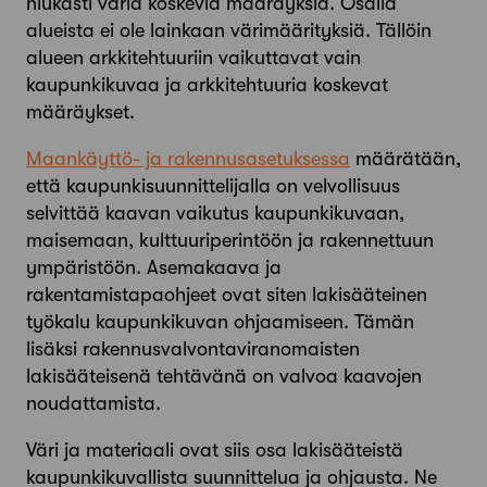
niukasti väriä koskevia määräyksiä. Osalla
alueista ei ole lainkaan värimäärityksiä. Tällöin
alueen arkkitehtuuriin vaikuttavat vain
kaupunkikuvaa ja arkkitehtuuria koskevat
määräykset.
Maankäyttö- ja rakennusasetuksessa
määrätään,
että kaupunkisuunnittelijalla on velvollisuus
selvittää kaavan vaikutus kaupunkikuvaan,
maisemaan, kulttuuriperintöön ja rakennettuun
ympäristöön. Asemakaava ja
rakentamistapaohjeet ovat siten lakisääteinen
työkalu kaupunkikuvan ohjaamiseen. Tämän
lisäksi rakennusvalvontaviranomaisten
lakisääteisenä tehtävänä on valvoa kaavojen
noudattamista.
Väri ja materiaali ovat siis osa lakisääteistä
kaupunkikuvallista suunnittelua ja ohjausta. Ne