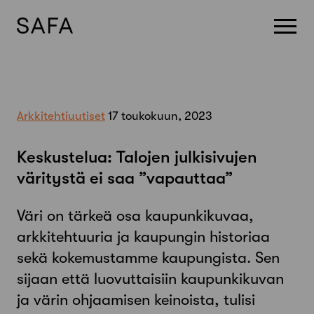
Skip
to
content
Arkkitehtiuutiset
17 toukokuun, 2023
Keskustelua: Talojen julkisivujen
väritystä ei saa ”vapauttaa”
Väri on tärkeä osa kaupunkikuvaa,
arkkitehtuuria ja kaupungin historiaa
sekä kokemustamme kaupungista. Sen
sijaan että luovuttaisiin kaupunkikuvan
ja värin ohjaamisen keinoista, tulisi