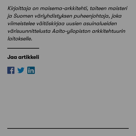
K
irjoittaja on maisema-arkkitehti, taiteen maisteri
ja Suomen väriyhdistyksen puheenjohtaja, joka
viimeistelee väitöskirjaa uusien asuinalueiden
värisuunnittelusta Aalto-yliopiston arkkitehtuurin
laitokselle.
Jaa artikkeli