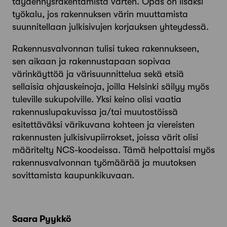
täydennysrakentamista varten. Opas on lisäksi
työkalu, jos rakennuksen värin muuttamista
suunnitellaan julkisivujen korjauksen yhteydessä.
Rakennusvalvonnan tulisi tukea rakennukseen,
sen aikaan ja rakennustapaan sopivaa
värinkäyttöä ja värisuunnittelua sekä etsiä
sellaisia ohjauskeinoja, joilla Helsinki säilyy myös
tuleville sukupolville. Yksi keino olisi vaatia
rakennuslupakuvissa ja/tai muutostöissä
esitettäväksi värikuvana kohteen ja viereisten
rakennusten julkisivupiirrokset, joissa värit olisi
määritelty NCS-koodeissa. Tämä helpottaisi myös
rakennusvalvonnan työmäärää ja muutoksen
sovittamista kaupunkikuvaan.
Saara Pyykkö