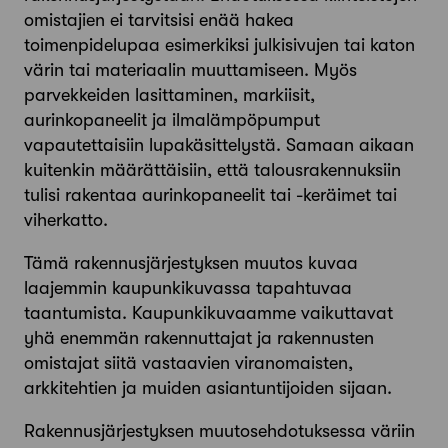
omistajien ei tarvitsisi enää hakea
toimenpidelupaa esimerkiksi julkisivujen tai katon
värin tai materiaalin muuttamiseen. Myös
parvekkeiden lasittaminen, markiisit,
aurinkopaneelit ja ilmalämpöpumput
vapautettaisiin lupakäsittelystä. Samaan aikaan
kuitenkin määrättäisiin, että talousrakennuksiin
tulisi rakentaa aurinkopaneelit tai -keräimet tai
viherkatto.
Tämä rakennusjärjestyksen muutos kuvaa
laajemmin kaupunkikuvassa tapahtuvaa
taantumista. Kaupunkikuvaamme vaikuttavat
yhä enemmän rakennuttajat ja rakennusten
omistajat siitä vastaavien viranomaisten,
arkkitehtien ja muiden asiantuntijoiden sijaan.
Rakennusjärjestyksen muutosehdotuksessa väriin