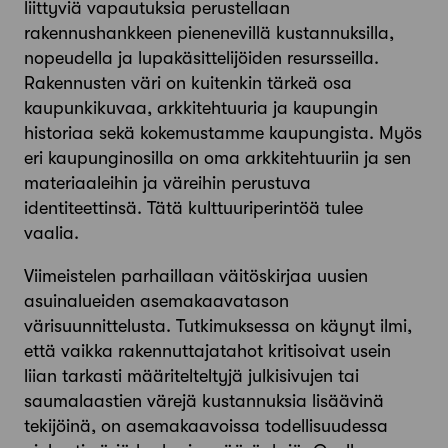
liittyviä vapautuksia perustellaan
rakennushankkeen pienenevillä kustannuksilla,
nopeudella ja lupakäsittelijöiden resursseilla.
Rakennusten väri on kuitenkin tärkeä osa
kaupunkikuvaa, arkkitehtuuria ja kaupungin
historiaa sekä kokemustamme kaupungista. Myös
eri kaupunginosilla on oma arkkitehtuuriin ja sen
materiaaleihin ja väreihin perustuva
identiteettinsä. Tätä kulttuuriperintöä tulee
vaalia.
Viimeistelen parhaillaan väitöskirjaa uusien
asuinalueiden asemakaavatason
värisuunnittelusta. Tutkimuksessa on käynyt ilmi,
että vaikka rakennuttajatahot kritisoivat usein
liian tarkasti määritelteltyjä julkisivujen tai
saumalaastien värejä kustannuksia lisäävinä
tekijöinä, on asemakaavoissa todellisuudessa