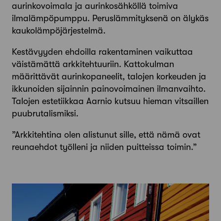
aurinkovoimala ja aurinkosähköllä toimiva
ilmalämpöpumppu. Peruslämmityksenä on älykäs
kaukolämpöjärjestelmä.
Kestävyyden ehdoilla rakentaminen vaikuttaa
väistämättä arkkitehtuuriin. Kattokulman
määrittävät aurinko­paneelit, talojen korkeuden ja
ikkunoiden sijainnin painovoimainen ilmanvaihto.
Talojen estetiikkaa Aarnio kutsuu hieman vitsaillen
puubrutalismiksi.
”Arkkitehtina olen alistunut sille, että nämä ovat
reunaehdot työlleni ja niiden puitteissa toimin.”