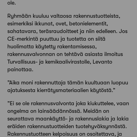
ole.
Ryhmään kuuluu valtaosa rakennustuotteista,
esimerkiksi ikkunat, ovet, betoni­elementit,
sahatavara, teräsraudoitteet ja niin edelleen. Jos
CE-merkintä puuttuu ja tuotetta on siitä
huolimatta käytetty rakentamisessa,
rakennusvalvonnan on tehtävä asiasta ilmoitus
Turvallisuus- ja kemikaalivirastolle, Levanto
painottaa.
”Aika moni rakennuttaja tämän kuultuaan luopuu
ajatuksesta kierrätysmate­riaalien käytöstä.”
”Ei se ole rakennusvalvonta joka kiukuttelee, vaan
ongelma on lainsäädännössä. Meidän on
seurattava maankäyttö- ja rakennuslakia ja lakia
eräiden rakennustuotteiden tuotehyväksynnästä.
Rakennustuotteen kelpoisuus on osoitettava, ja