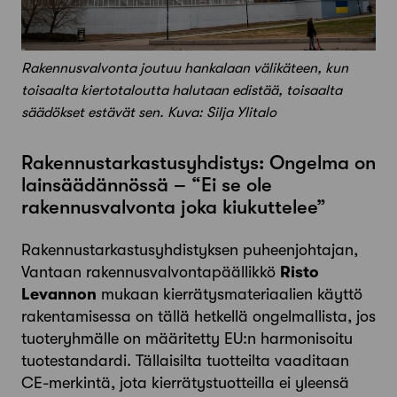
Rakennusvalvonta joutuu hankalaan välikäteen, kun
toisaalta kiertotaloutta halutaan edistää, toisaalta
säädökset estävät sen. Kuva: Silja Ylitalo
Rakennustarkastusyhdistys: Ongelma on
lainsäädännössä – “Ei se ole
rakennusvalvonta joka kiukuttelee”
Rakennustarkastusyhdistyksen puheenjohtajan,
Vantaan rakennusvalvontapäällikkö
Risto
Levannon
mukaan kierrätysmateriaalien käyttö
rakentamisessa on tällä hetkellä ongelmallista, jos
tuoteryhmälle on määritetty EU:n harmonisoitu
tuotestandardi. Tällaisilta tuotteilta vaaditaan
CE-merkintä, jota kierrätystuotteilla ei yleensä