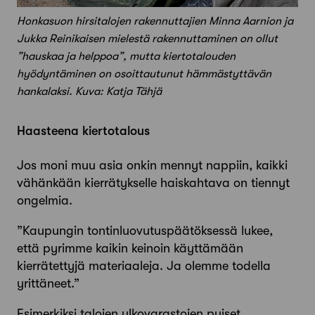
Honkasuon hirsitalojen rakennuttajien Minna Aarnion ja
Jukka Reinikaisen mielestä rakennuttaminen on ollut
”hauskaa ja helppoa”, mutta kiertotalouden
hyödyntäminen on osoittautunut hämmästyttävän
hankalaksi. Kuva: Katja Tähjä
Haasteena kiertotalous
Jos moni muu asia onkin mennyt nappiin, kaikki
vähänkään kierrätykselle haiskahtava on tiennyt
ongelmia.
”Kaupungin tontinluovutuspäätöksessä lukee,
että pyrimme kaikin keinoin käyttämään
kierrätettyjä materiaaleja. Ja olemme todella
yrittäneet.”
Esimerkiksi talojen ulkovarastojen puiset