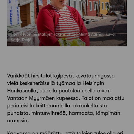
Honkasuon hirsitalojen rakennuttaja Minna Aarnio. Kuva:
Katja Tähjä
Värikkäät hirsitalot kylpevät kevätauringossa
vielä keskeneräisellä työmaalla Helsingin
Honkasuolla, uudella puutaloalueella aivan
Vantaan Myyrmäen kupeessa. Talot on maalattu
perinteisillä keittomaaleilla: okrankeltaista,
punaista, mintunvihreää, harmaata, lämpimän
oranssia.
Kaavassa on määrätty, että talojen tulee olla eri