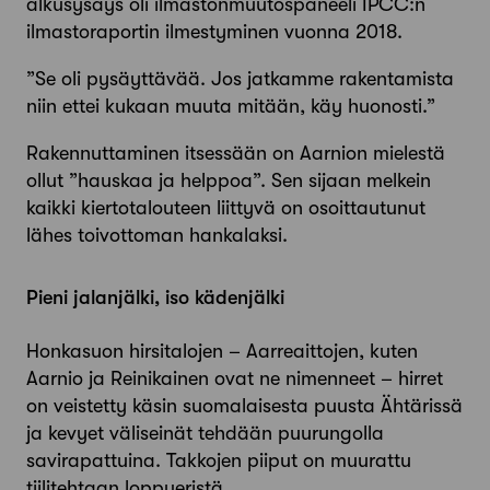
alkusysäys oli ilmastonmuutos­paneeli IPCC:n
ilmastoraportin ilmestyminen vuonna 2018.
”Se oli pysäyttävää. Jos jatkamme rakentamista
niin ettei kukaan muuta mitään, käy huonosti.”
Rakennuttaminen itsessään on Aarnion mielestä
ollut ”hauskaa ja helppoa”. Sen sijaan melkein
kaikki kiertotalouteen liittyvä on osoittautunut
lähes toivottoman hankalaksi.
Pieni jalanjälki, iso kädenjälki
Honkasuon hirsitalojen – Aarreaittojen, kuten
Aarnio ja Reinikainen ovat ne nimenneet – hirret
on veistetty käsin suomalaisesta puusta Ähtärissä
ja kevyet väliseinät tehdään puurungolla
savirapattuina. Takkojen piiput on muurattu
tiilitehtaan loppueristä.