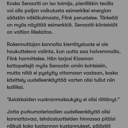
Koska Senaatti on iso toimija, pienilläkin teoilla
voi olla paljon vaikutusta esimerkiksi energian
säästön näkökulmasta, Flink perustelee. Tärkeää
on myös näyttää esimerkkiä. Senaatti-kiinteistöt
on valtion liikelaitos.
Rakennuttajan kannalta kierrätystuote ei ole
houkutteleva valinta, kun uutta saa halvemmalla,
Flink harmittelee. Hän tarjosi Kiasman
kattopeltejä myös Senaatin omiin kohteisiin,
mutta niitä ei pystytty ottamaan vastaan, koska
käsittely uudelleenkäyttöä varten olisi tullut niin
kalliiksi.
”Asiakkaiden vuokranmaksukyky ei olisi riittänyt.”
Jotta purkumateriaalien uudelleenkäyttö olisi
kannattavaa, tehdastuotteiden hinnassa pitäisi
näkyä koko tuotannon kustannukset, päästöt