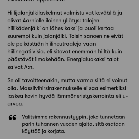
Hiilijalanjälkilaskelmat valmistuivat keväällä ja
olivat Aarniolle iloinen yllätys: talojen
hiilikädenjälki on lähes kaksi ja puoli kertaa
suurempi kuin jalanjälki. Toisin sanoen ne eivät
ole pelkästään hiilineutraaleja vaan
hiilinegatiivisia, eli sitovat enemmän hiiltä kuin
päästävät ilmakehään. Energialuokaksi talot
saivat A:n.
Se oli tavoitteenakin, mutta varma siitä ei voinut
olla. Massiivihirsirakennukselle ei saa esimerkiksi
laskea kovin hyvää lämmöneristyskerrointa eli u-
arvoa.
Valitsimme rakennustyypin, joka tunnetaan
parin tuhannen vuoden ajalta, sitä osataan
käyttää ja korjata.