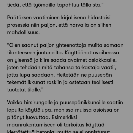
tiedä, että työmailla tapahtuu tällaista.”
Päätöksen vaatiminen kirjallisena hidastaisi
prosessia niin paljon, että harvalla on siihen
mahdollisuus.
”Olen saanut paljon yhteenottoja muilta samaan
tilanteeseen joutuneilta. Käyttöönottovaiheessa
on yleensä jo kiire saada avaimet asiakkaalle,
joten tehdään mitä tahansa tarkastaja vaatii,
jotta lupa saadaan. Heitetään ne puusepän
tekemät ikkunat roskiin ja ostetaan teollisesti
tuotetut tilalle.”
Vaikka hirsirungolle ja puusepän­ikkunoille saatiin
lopulta käyttölupa, monissa muissa asioissa on
pitänyt luovuttaa. Esimerkiksi
maanrakentamiseen oli tarkoitus käyttää
kierrätettyä betonia, mutta se ei onnistunut,