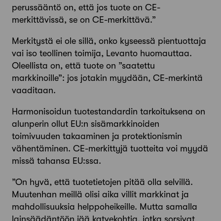
perussääntö on, että jos tuote on CE-
merkittävissä, se on CE-merkittävä.”
Merkitystä ei ole sillä, onko kyseessä pientuottaja
vai iso teollinen toimija, Levanto huomauttaa.
Oleellista on, että tuote on ”saatettu
markkinoille”: jos jotakin myydään, CE-merkintä
vaaditaan.
Harmonisoidun tuotestandardin tarkoituksena on
alunperin ollut EU:n sisämarkkinoiden
toimivuuden takaaminen ja protektionismin
vähentäminen. CE-merkittyjä tuotteita voi myydä
missä tahansa EU:ssa.
”On hyvä, että tuotetietojen pitää olla selvillä.
Muutenhan meillä olisi aika villit markkinat ja
mahdollisuuksia helppoheikeille. Mutta samalla
lainsäädäntöön jää katvekohtia, jotka sorsivat