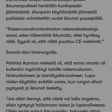
ikkunanpuitteet hankittiin kuolinpesän
jäämistöstä. Alunperin käyttämättä jääneistä
puitteista valmistettiin uudet ikkunat puusepällä.
”Rakennusvalvontaviraston rakennetarkastaja
sanoi, edes näkemättä ikkunoita, ettei hyväksy
niitä. Syynä oli, että niiltä puuttuu CE-merkintä.”
Samoin kävi hirsirungoille.
Pahinta Aarnion mielestä oli, että sama virasto oli
kuitenkin myöntänyt taloille rakennusluvan,
hirsirunkoineen ja kierrätysikkunoineen. Lupa
niiden käyttöön evättiin vasta, kun rungot olivat
pystyssä ja ikkunat teetetty.
”Jos olisin tiennyt, että niistä voi tulla ongelma,
olisin ryhtynyt hoitamaan asiaa jo lupavaiheessa.
Olisin myös voinut itse punnita, haluanko ottaa