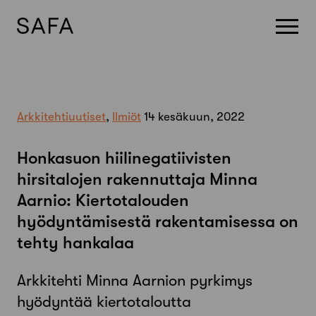
Skip
to
content
Arkkitehtiuutiset
,
Ilmiöt
14 kesäkuun, 2022
Honkasuon hiilinegatiivisten
hirsitalojen rakennuttaja Minna
Aarnio: Kiertotalouden
hyödyntämisestä rakentamisessa on
tehty hankalaa
Arkkitehti Minna Aarnion pyrkimys
hyödyntää kiertotaloutta