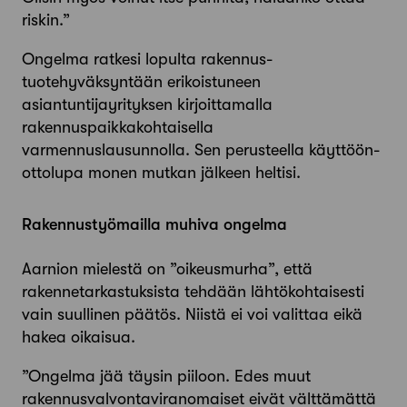
riskin.”
Ongelma ratkesi lopulta rakennus­
tuotehyväksyntään erikoistuneen
asiantuntijayrityksen kirjoittamalla
rakennuspaikkakohtaisella
varmennuslausunnolla. Sen perusteella käyttöön­
ottolupa monen mutkan jälkeen heltisi.
Rakennustyömailla muhiva ongelma
Aarnion mielestä on ”oikeusmurha”, että
rakennetarkastuksista tehdään lähtökohtaisesti
vain suullinen päätös. Niistä ei voi valittaa eikä
hakea oikaisua.
”Ongelma jää täysin piiloon. Edes muut
rakennusvalvontaviranomaiset eivät välttämättä