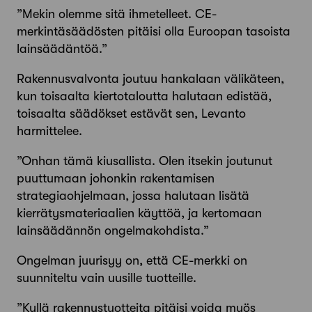
”Mekin olemme sitä ihmetelleet. CE-
merkintäsäädösten pitäisi olla Euroopan tasoista
lainsäädäntöä.”
Rakennusvalvonta joutuu hankalaan välikäteen,
kun toisaalta kiertotaloutta halutaan edistää,
toisaalta säädökset estävät sen, Levanto
harmittelee.
”Onhan tämä kiusallista. Olen itsekin joutunut
puuttumaan johonkin rakentamisen
strategiaohjelmaan, jossa halutaan lisätä
kierrätysmateriaalien käyttöä, ja kertomaan
lainsäädännön ongelmakohdista.”
Ongelman juurisyy on, että CE-merkki on
suunniteltu vain uusille tuotteille.
”Kyllä rakennustuotteita pitäisi voida myös