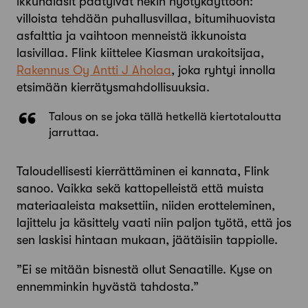
ikkunalasit päätyivät nekin hyötykäyttöön:
villoista tehdään puhallusvillaa, bitumihuovista
asfalttia ja vaihtoon menneistä ikkunoista
lasivillaa. Flink kiittelee Kiasman urakoitsijaa,
Rakennus Oy Antti J Aholaa
, joka ryhtyi innolla
etsimään kierrätysmahdollisuuksia.
Talous on se joka tällä hetkellä kierto­taloutta
jarruttaa.
Taloudellisesti kierrättäminen ei kannata, Flink
sanoo. Vaikka sekä kattopelleistä että muista
materiaaleista maksettiin, niiden erotteleminen,
lajittelu ja käsittely vaati niin paljon työtä, että jos
sen laskisi hintaan mukaan, jäätäisiin tappiolle.
”Ei se mitään bisnestä ollut Senaatille. Kyse on
ennemminkin hyvästä tahdosta.”