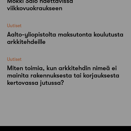
Mökki Salo haettavissa
viikkovuokraukseen
Uutiset
Aalto-​yliopistolta maksutonta koulutusta
arkkitehdeille
Uutiset
Miten toimia, kun arkkitehdin nimeä ei
mainita rakennuksesta tai korjauksesta
kertovassa jutussa?