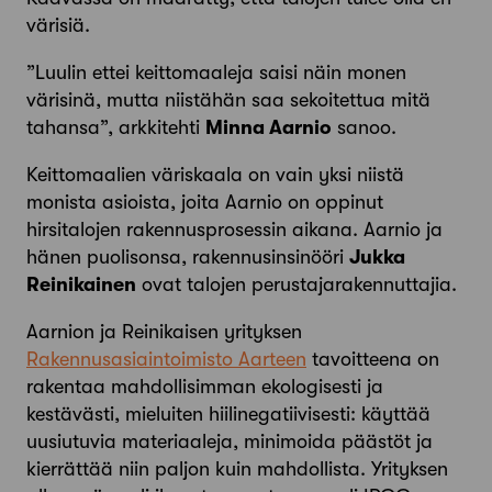
värisiä.
”Luulin ettei keittomaaleja saisi näin monen
värisinä, mutta niistähän saa sekoitettua mitä
tahansa”, arkkitehti
Minna Aarnio
sanoo.
Keittomaalien väriskaala on vain yksi niistä
monista asioista, joita Aarnio on oppinut
hirsitalojen rakennusprosessin aikana. Aarnio ja
hänen puolisonsa, rakennusinsinööri
Jukka
Reinikainen
ovat talojen perustajarakennuttajia.
Aarnion ja Reinikaisen yrityksen
Rakennusasiaintoimisto Aarteen
tavoitteena on
rakentaa mahdollisimman ekologisesti ja
kestävästi, mieluiten hiilinegatiivisesti: käyttää
uusiutuvia materiaaleja, minimoida päästöt ja
kierrättää niin paljon kuin mahdollista. Yrityksen