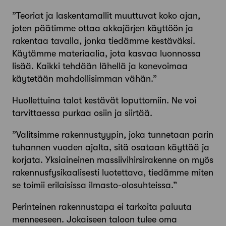
”Teoriat ja laskentamallit muuttuvat koko ajan,
joten päätimme ottaa akkajärjen käyttöön ja
rakentaa tavalla, jonka tiedämme kestäväksi.
Käytämme materiaalia, jota kasvaa luonnossa
lisää. Kaikki tehdään lähellä ja konevoimaa
käytetään mahdollisimman vähän.”
Huollettuina talot kestävät loputtomiin. Ne voi
tarvittaessa purkaa osiin ja siirtää.
”Valitsimme rakennustyypin, joka tunnetaan parin
tuhannen vuoden ajalta, sitä osataan käyttää ja
korjata. Yksiaineinen massiivihirsirakenne on myös
rakennusfysikaalisesti luotettava, tiedämme miten
se toimii erilaisissa ilmasto-olosuhteissa.”
Perinteinen rakennustapa ei tarkoita paluuta
menneeseen. Jokaiseen taloon tulee oma