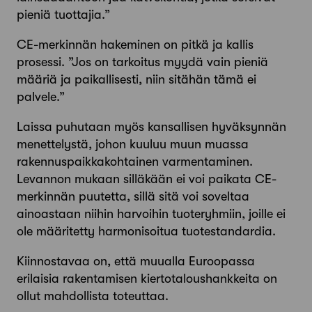
pieniä tuottajia.”
CE-merkinnän hakeminen on pitkä ja kallis
prosessi. ”Jos on tarkoitus myydä vain pieniä
määriä ja paikallisesti, niin sitähän tämä ei
palvele.”
Laissa puhutaan myös kansallisen hyväksynnän
menettelystä, johon kuuluu muun muassa
rakennuspaikkakohtainen varmentaminen.
Levannon mukaan silläkään ei voi paikata CE-
merkinnän puutetta, sillä sitä voi soveltaa
ainoastaan niihin harvoihin tuoteryhmiin, joille ei
ole määritetty harmonisoitua tuotestandardia.
Kiinnostavaa on, että muualla Euroopassa
erilaisia rakentamisen kiertotaloushankkeita on
ollut mahdollista toteuttaa.