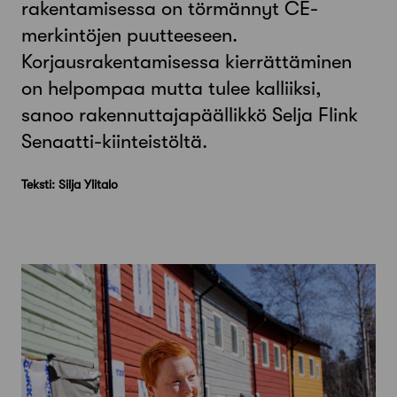
rakentamisessa on törmännyt CE-
merkintöjen puutteeseen.
Korjausrakentamisessa kierrättäminen
on helpompaa mutta tulee kalliiksi,
sanoo rakennuttajapäällikkö Selja Flink
Senaatti-kiinteistöltä.
Teksti: Silja Ylitalo