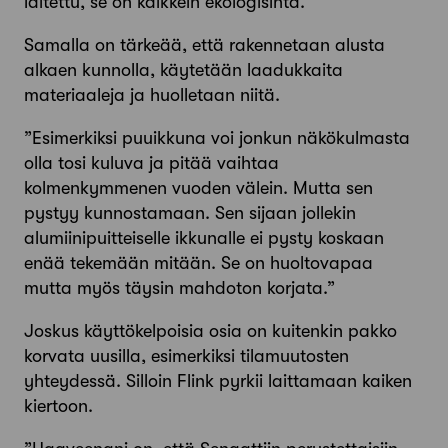
laitettu, se on kaikkein ekologisinta.”
Samalla on tärkeää, että rakennetaan alusta
alkaen kunnolla, käytetään laadukkaita
materiaaleja ja huolletaan niitä.
”Esimerkiksi puuikkuna voi jonkun näkökulmasta
olla tosi kuluva ja pitää vaihtaa
kolmenkymmenen vuoden välein. Mutta sen
pystyy kunnostamaan. Sen sijaan jollekin
alumiinipuitteiselle ikkunalle ei pysty koskaan
enää tekemään mitään. Se on huoltovapaa
mutta myös täysin mahdoton korjata.”
Joskus käyttökelpoisia osia on kuitenkin pakko
korvata uusilla, esimerkiksi tilamuutosten
yhteydessä. Silloin Flink pyrkii laittamaan kaiken
kiertoon.