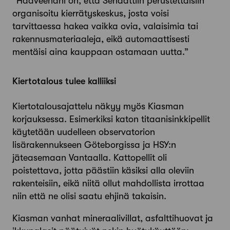
”Haaveenani on, että Senaattiin perustettaisiin
organisoitu kierrätyskeskus, josta voisi
tarvittaessa hakea vaikka ovia, valaisimia tai
rakennusmateriaaleja, eikä automaattisesti
mentäisi aina kauppaan ostamaan uutta.”
Kiertotalous tulee kalliiksi
Kiertotalousajattelu näkyy myös Kiasman
korjauksessa. Esimerkiksi katon titaanisinkkipellit
käytetään uudelleen observatorion
lisärakennukseen Göteborgissa ja HSY:n
jäteasemaan Vantaalla. Kattopellit oli
poistettava, jotta päästiin käsiksi alla oleviin
rakenteisiin, eikä niitä ollut mahdollista irrottaa
niin että ne olisi saatu ehjinä takaisin.
Kiasman vanhat mineraalivillat, asfalttihuovat ja