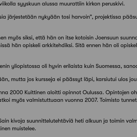
iikolla syyskuun alussa muurattiin kirkon peruskivi.
sia järjestetään nykyään tosi harvoin”, projektissa pääs
yinen myös siksi, että hän on itse kotoisin Joensuun suun
ssä hän opiskeli arkkitehdiksi. Sitä ennen hän oli opiske
enin yliopistossa oli hyvin erilaista kuin Suomessa, sano
sään, mutta jos kursseja ei päässyt läpi, karsiutui ulos jo
 2000 Kuittinen aloitti opinnot Oulussa. Opintojen ohe
jatkoi myös valmistuttuaan vuonna 2007. Toimisto tunn
 Sain kivoja suunnittelutehtäviä heti alkuun ja toimin val
ttinen muistelee.