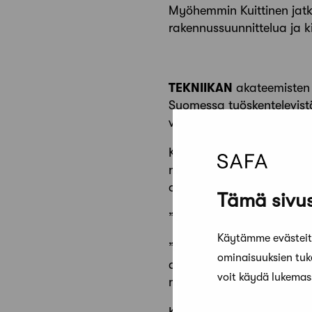
Myöhemmin Kuittinen jatko
rakennussuunnittelua ja ki
TEKNIIKAN
akateemisten 
Suomessa työskentelevistä
vähän.
Kuittisen yhdessä
Virve V
niistä yksi. Naiset ystävy
osakkaana on nykyään li
Tämä sivus
”On tosi tärkeää löytää h
Käytämme evästeitä
”Ajattelen, että vaikka yk
ominaisuuksien tu
ammatissa kehittymiseen j
voit käydä lukema
meritoituneempiakin.”