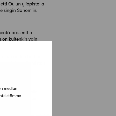
tti Oulun yliopistolla
Helsingin Sanomiin.
entä prosenttia
 on kuitenkin vain
 Luo arkkitehdit on
ustehtävissä. Toimiston
inen sanoo.
en median
oinen tahansa, niin
änteistämme
iin vertaisia kuin