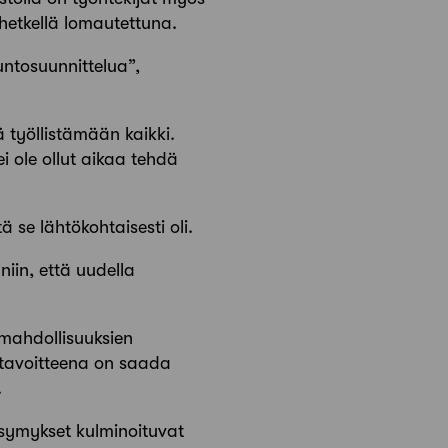
ä hetkellä lomautettuna.
untosuunnittelua”,
ä työllistämään kaikki.
 ole ollut aikaa tehdä
 se lähtökohtaisesti oli.
iin, että uudella
mahdollisuuksien
a tavoitteena on saada
.
symykset kulminoituvat