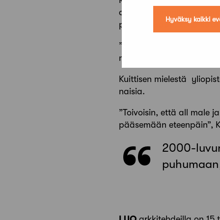
Kuittinen korostaa esimerk
ammattikunnalle monipuolis
Hyväksy kaikki ev
päättäessään, keitä kutsut
”Siihen aikaan kun itse opi
miehiä. Siihen luultavasti 
Kuittisen mielestä yliopisto
naisia.
”Toivoisin, että all male j
pääse­mään eteenpäin”, Ku
2000-luvu
puhumaan, 
LUO
arkkitehdeilla on 15 