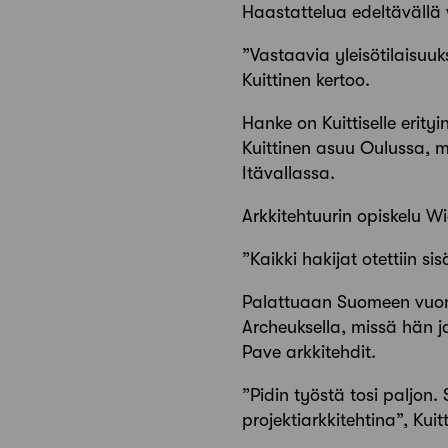
Haastattelua edeltävällä v
”Vastaavia yleisötilaisuuk
Kuittinen kertoo.
Hanke on Kuittiselle erit
Kuittinen asuu Oulussa, mi
Itävallassa.
Arkkitehtuurin opiskelu Wi
”Kaikki hakijat otettiin si
Palattuaan Suomeen vuonna
Archeuksella, missä hän 
Pave arkkitehdit.
”Pidin työstä tosi paljon.
projektiarkkitehtina”, Kui