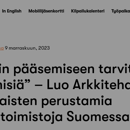
In English
Mobiilijäsenkortti
Kilpailukalenteri
Työpaika
sa
9 marraskuun, 2023
in pääsemiseen tarvi
isiä” – Luo Arkkitehd
aisten perustamia
itoimistoja Suomessa