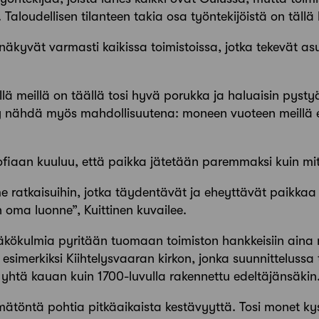
. Taloudellisen tilanteen takia osa työntekijöistä on täll
äkyvät varmasti kaikissa toimistoissa, jotka tekevät as
lä meillä on täällä tosi hyvä porukka ja haluaisin pysty
 nähdä myös mah­dollisuutena: moneen vuoteen meillä ei
ofiaan ­kuuluu, että paikka jätetään paremmaksi kuin mitä
e ratkaisuihin, jotka täydentävät ja eheyttävät paikkaa n
n oma luonne”, Kuittinen kuvailee.
kökulmia pyritään tuomaan toimiston hankkeisiin aina 
esimerkiksi Kiihtelysvaaran kirkon, jonka suunnitteluss
yhtä kauan kuin 1700-luvulla rakennettu edeltäjänsäkin
ätöntä pohtia pitkäaikaista kestävyyttä. Tosi monet ky