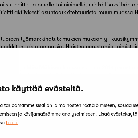
i suunnittelua omalla toiminimellä, minkä lisäksi hän ope
rjoitti aktiivisesti asuntoarkkitehtuurista muun muassa 
tuoreen työmarkkinatutkimuksen mukaan yli kuusikymm
 arkkitehdeista on naisia. Naisten perustamia toimistoja
äisäsen
ja
Miia Mäkisen
kanssa vuonna 2014 perustama
styivät yliopistolla, missä he olivat samaan aikaan opet
säksi
Mikko Kämäräinen
.
to käyttää evästeitä.
yvät tyypit, joiden kanssa toimiston voi perustaa”, Kuitt
 tarjoamamme sisällön ja mainosten räätälöimiseen, sosiaalis
sittäinen ihminen olisi kuinka taitava, innokas ja lujataht
kemiseen ja kävijämäärämme analysoimiseen. Lisää evästekäyt
a eteenpäin pääsemiseen tarvitaan aina muita ihmisiä. N
ssa
täällä
.