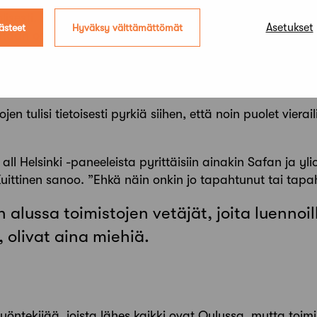
kien tärkeyttä ja toivoo, että esikuvia ja ammatillisia mah
esti. Esimerkiksi arkkitehtuurikilpailujen järjestäjät kä
Asetukset
ästeet
Hyväksy välttämättömät
aan osallistujiksi ja tuomareiksi.
skelin, toimistojen vetäjät, joita luennoille kutsuttiin p
vaikutti, että professorit itsekin olivat miehiä.”
jen tulisi tietoisesti pyrkiä siihen, että noin puolet vieraili
a all Helsinki -paneeleista pyrittäisiin ainakin Safan ja y
ittinen sanoo. ”Ehkä näin onkin jo tapahtunut tai ­tap
n alussa
toimistojen vetäjät, joita luennoil
olivat aina miehiä.
työntekijää, joista lähes kaikki ovat Oulussa, mutta toim