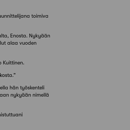
uunnittelijana toimiva
nalta, Enosta. Nykyään
llut alaa vuoden
o Kuittinen.
ukosta.”
lla hän työskenteli
etaan nykyään nimellä
mistuttuani