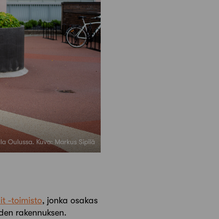
lla Oulussa. Kuva: Markus Sipilä
it -toimisto
, jonka osakas
uuden rakennuksen.