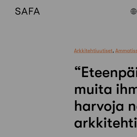
Skip
to
content
Arkkitehtiuutiset
,
Ammatis
“Eteenpä
muita ihm
harvoja n
arkkiteht