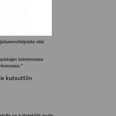
dollisuuksia tarjottaisiin
yttävät suurta valtaa
uhumaan, olivat aina
jaluennoitsijoista olisi
liopistojen toiminnassa
ahtumassa.”
le kutsuttiin
istolla on työntekijät myös