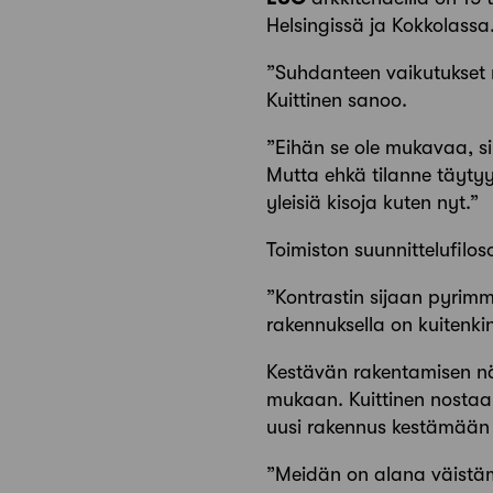
Helsing­issä ja Kokkolassa
”Suhdanteen vaikutukset n
Kuittinen sanoo.
”Eihän se ole mukavaa, sil
Mutta ehkä tilanne täytyy
yleisiä kisoja kuten nyt.”
Toimiston suunnittelufilos
”Kontrastin sijaan pyrimm
rakennuksella on kuitenki
Kestävän rakentamisen nä
mukaan. Kuittinen nostaa 
uusi rakennus kestämään 
”Meidän on alana väistäm