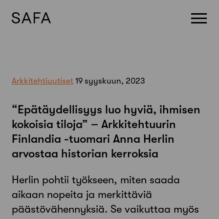
Skip
to
content
Arkkitehtiuutiset
19 syyskuun, 2023
“Epätäydellisyys luo hyviä, ihmisen
kokoisia tiloja” – Arkkitehtuurin
Finlandia -tuomari Anna Herlin
arvostaa historian kerroksia
Herlin pohtii työkseen, miten saada
aikaan nopeita ja merkittäviä
päästövähennyksiä. Se vaikuttaa myös