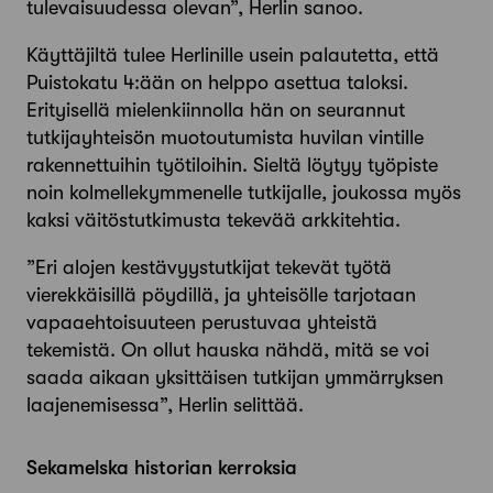
tulevaisuudessa olevan”, Herlin sanoo.
Käyttäjiltä tulee Herlinille usein palautetta, että
Puistokatu 4:ään on helppo asettua taloksi.
Erityisellä mielenkiinnolla hän on seurannut
tutkijayhteisön muotoutumista huvilan vintille
rakennettuihin työtiloihin. Sieltä löytyy työpiste
noin kolmellekymmenelle tutkijalle, joukossa myös
kaksi väitöstutkimusta tekevää arkkitehtia.
”Eri alojen kestävyystutkijat tekevät työtä
vierekkäisillä pöydillä, ja yhteisölle tarjotaan
vapaaehtoisuuteen perustuvaa yhteistä
tekemistä. On ollut hauska nähdä, mitä se voi
saada aikaan yksittäisen tutkijan ymmärryksen
laajenemisessa”, Herlin selittää.
Sekamelska historian kerroksia