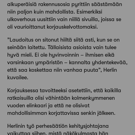
alkuperäisiä rakennusosia pyrittiin säästämään
niin paljon kuin mahdollista. Esimerkiksi
ulkoverhous uusittiin vain niillä sivuilla, joissa se
oli vaurioittanut korjauskelvottomaksi.
”Laudoitus on sitonut hiiltä siitä asti, kun se on
seinään laitettu. Tällaisista asioista vain tulee
hyvä mieli. Ei ole hyvinvoinnin – ihmisen eikä
varsinkaan ympäristön – kannalta yhdentekevää,
että saa koskettaa niin vanhaa puuta”, Herlin
kuvailee.
Korjauksessa tavoitteeksi asetettiin, että kaikilla
ratkaisuilla olisi vähintään kolmenkymmenen
vuoden elinkaari ja että ne olisivat
mahdollisimman korjattavissa senkin jälkeen.
Herlinin työ perhesäätiön kehitysjohtajana
vaikuttaa siihen, mistä näkökulmasta hän