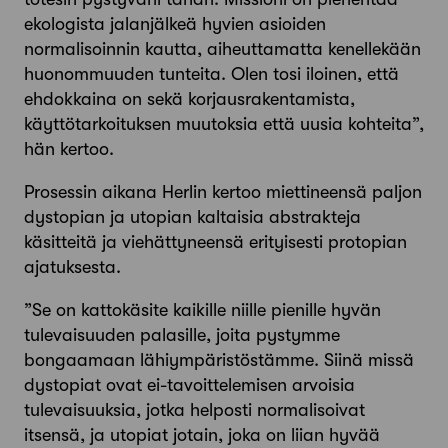
ekologista jalanjälkeä hyvien asioiden
normalisoinnin kautta, aiheuttamatta kenellekään
huonommuuden tunteita. Olen tosi iloinen, että
ehdokkaina on sekä korjausrakentamista,
käyttötarkoituksen muutoksia että uusia kohteita”,
hän kertoo.
Prosessin aikana Herlin kertoo miettineensä paljon
dystopian ja utopian kaltaisia abstrakteja
käsitteitä ja viehättyneensä erityisesti protopian
ajatuksesta.
”Se on kattokäsite kaikille niille pienille hyvän
tulevaisuuden palasille, joita pystymme
bongaamaan lähiympäris­töstämme. Siinä missä
dystopiat ovat ei-tavoittelemisen arvoisia
tulevaisuuksia, jotka helposti normalisoivat
itsensä, ja utopiat jotain, joka on liian hyvää