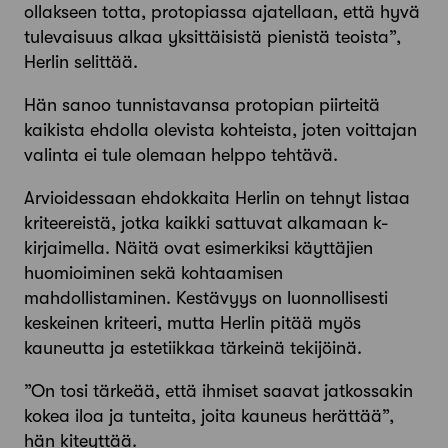
ollakseen totta, protopiassa ajatellaan, että hyvä
tulevaisuus alkaa yksittäisistä pienistä teoista”,
Herlin selittää.
Hän sanoo tunnistavansa protopian piirteitä
kaikista ehdolla olevista kohteista, joten voittajan
valinta ei tule olemaan helppo tehtävä.
Arvioidessaan ehdokkaita Herlin on tehnyt listaa
kriteereistä, jotka kaikki sattuvat alkamaan k-
kirjaimella. Näitä ovat esimerkiksi käyttäjien
huomioi­minen sekä kohtaamisen
mahdollistaminen. Kestävyys on luonnollisesti
keskeinen kriteeri, mutta Herlin pitää myös
kauneutta ja estetiikkaa tärkeinä tekijöinä.
”On tosi tärkeää, että ihmiset saavat jatkossakin
kokea iloa ja tunteita, joita kauneus herättää”,
hän kiteyttää.