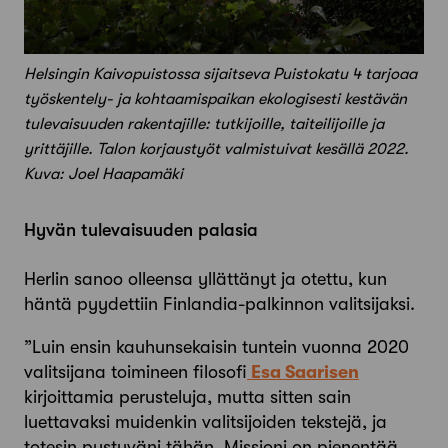
Helsingin Kaivopuistossa sijaitseva Puistokatu 4 tarjoaa
työskentely- ja kohtaamispaikan ekologisesti kestävän
tulevaisuuden rakentajille: tutkijoille, taiteilijoille ja
yrittäjille. Talon korjaustyöt valmistuivat kesällä 2022.
Kuva: Joel Haapamäki
Hyvän tulevaisuuden palasia
Herlin sanoo olleensa yllättänyt ja otettu, kun
häntä pyydettiin Finlandia-palkinnon valitsijaksi.
”Luin ensin kauhunsekaisin tuntein vuonna 2020
valitsijana toimineen filosofi
Esa Saarisen
kirjoittamia perusteluja, mutta sitten sain
luettavaksi muidenkin valitsijoiden tekstejä, ja
totesin pystyväni tähän. Missioni on pienentää