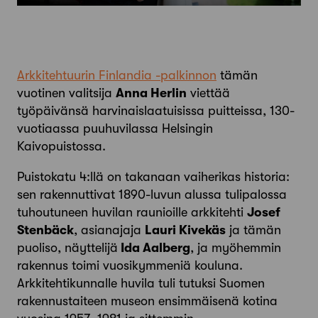
Arkkitehtuurin Finlandia -palkinnon
tämän
vuotinen valitsija
Anna Herlin
viettää
työpäivänsä harvinais­laatuisissa puitteissa, 130-
vuotiaassa puu­huvilassa Helsingin
Kaivopuistossa.
Puistokatu 4:llä on takanaan vaiherikas historia:
sen rakennuttivat 1890-luvun alussa tulipalossa
tuhoutuneen huvilan raunioille arkkitehti
Josef
Stenbäck
, asianajaja
Lauri Kivekäs
ja tämän
puoliso, näyttelijä
Ida Aalberg
, ja myöhemmin
rakennus toimi vuosikymmeniä kouluna.
Arkkitehtikunnalle huvila tuli tutuksi Suomen
rakennustaiteen museon ensimmäisenä kotina