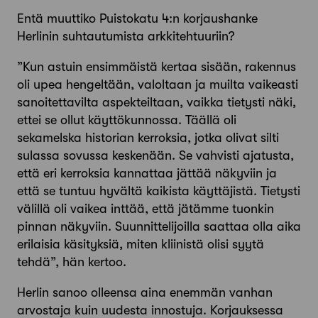
Entä muuttiko Puistokatu 4:n korjaushanke
Herlinin suhtautumista arkki­tehtuuriin?
”Kun astuin ensimmäistä kertaa sisään, rakennus
oli upea hengeltään, valoltaan ja muilta vaikeasti
sanoitettavilta aspekteiltaan, vaikka tietysti näki,
ettei se ollut käyttökunnossa. Täällä oli
sekamelska historian kerroksia, jotka olivat silti
sulassa sovussa keskenään. Se vahvisti ajatusta,
että eri kerroksia kannattaa jättää näkyviin ja
että se tuntuu hyvältä kaikista käyttäjistä. Tietysti
välillä oli vaikea inttää, että jätämme tuonkin
pinnan näkyviin. Suunnittelijoilla saattaa olla aika
erilaisia käsityksiä, miten kliinistä olisi syytä
tehdä”, hän kertoo.
Herlin sanoo olleensa aina enemmän vanhan
arvostaja kuin uudesta innostuja. Korjauksessa