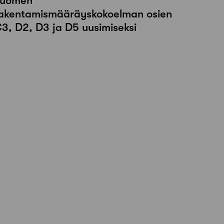
uomen
akentamismääräyskokoelman osien
3, D2, D3 ja D5 uusimiseksi