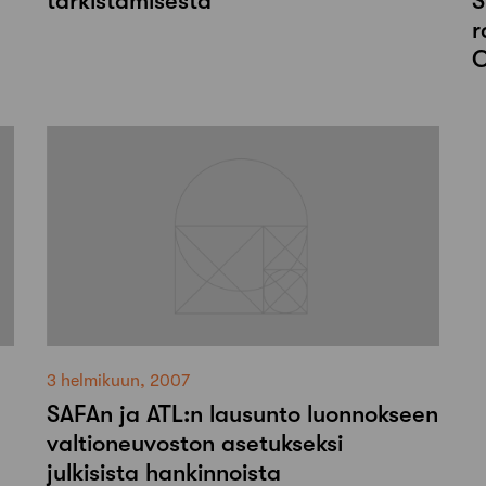
tarkistamisesta
S
r
C
3 helmikuun, 2007
SAFAn ja ATL:n lausunto luonnokseen
valtioneuvoston asetukseksi
julkisista hankinnoista