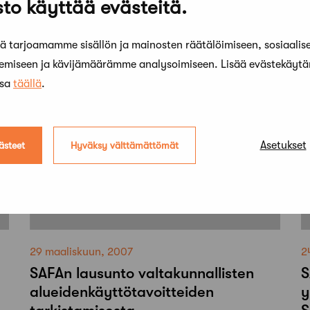
to käyttää evästeitä.
esityksestä laiksi
ammattipätevyyden
tunnustamisesta
 tarjoamamme sisällön ja mainosten räätälöimiseen, sosiaalis
kemiseen ja kävijämäärämme analysoimiseen. Lisää evästekäyt
ssa
täällä
.
Asetukset
ästeet
Hyväksy välttämättömät
29 maaliskuun, 2007
2
SAFAn lausunto valtakunnallisten
S
alueidenkäyttötavoitteiden
y