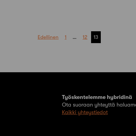
Edellinen
1
…
12
13
Työskentelemme hybridinä
Ota suoraan yhteyttä haluama
Kaikki yhteystiedot