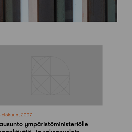
6 elokuun, 2007
ausunto ympäristöministeriölle
aankäyttö- ja rakennuslain