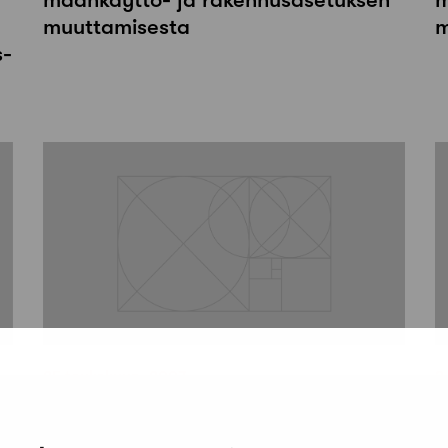
muuttamisesta
m
s-
25 toukokuun, 2007
3
SAFAn ja ATL:n lausunto
L
opetusministeriölle hallituksen
k