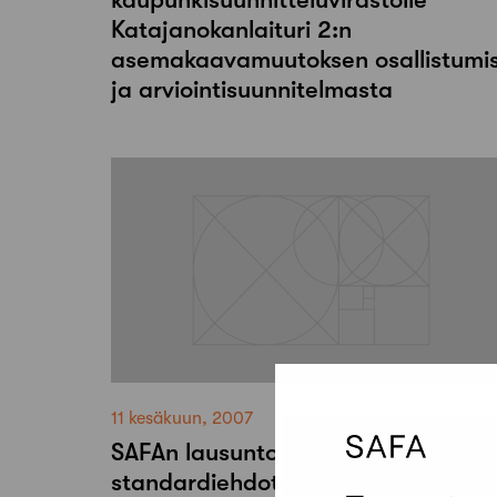
Katajanokanlaituri 2:n
asemakaavamuutoksen osallistumi
ja arviointisuunnitelmasta
11 kesäkuun, 2007
SAFAn lausunto eurooppalaisesta
standardiehdotuksesta Prevention