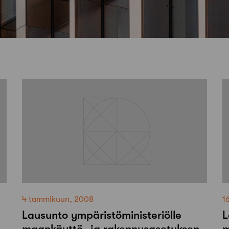
4 tammikuun, 2008
1
Lausunto ympäristöministeriölle
L
maankäyttö- ja rakennusasetuksen
m