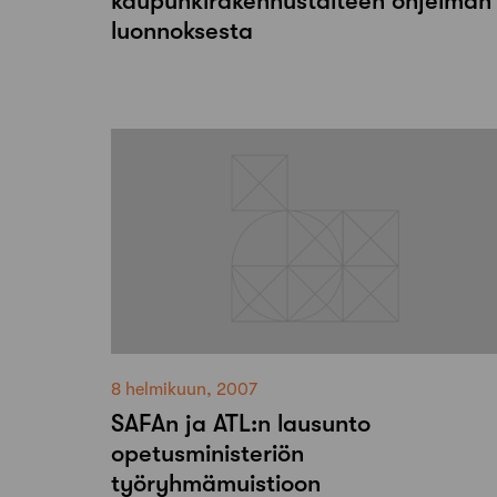
kaupunkirakennustaiteen ohjelman
luonnoksesta
8 helmikuun, 2007
SAFAn ja ATL:n lausunto
opetusministeriön
työryhmämuistioon