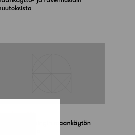
uutoksista
 toukokuun, 2007
ausunto Helsingin maankäytön
ehityskuvasta