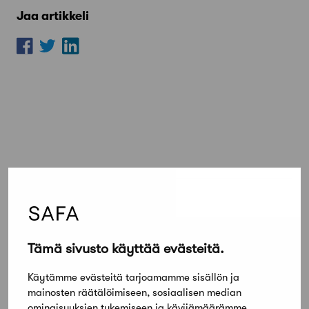
Jaa artikkeli
Lue lisää
Kaikki ajankohtaiset
Tämä sivusto käyttää evästeitä.
Työnhakijat
Käytämme evästeitä tarjoamamme sisällön ja
Architect looking for a job
mainosten räätälöimiseen, sosiaalisen median
ominaisuuksien tukemiseen ja kävijämäärämme