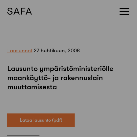
Skip
to
content
Lausunnot
27 huhtikuun, 2008
Lausunto ympäristöministeriölle
maankäyttö- ja rakennuslain
muuttamisesta
Lataa lausunto