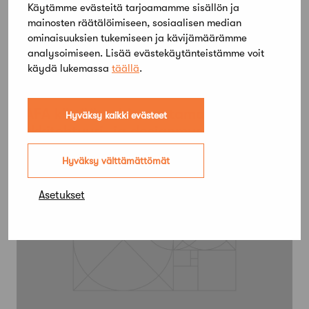
Käytämme evästeitä tarjoamamme sisällön ja
mainosten räätälöimiseen, sosiaalisen median
ominaisuuksien tukemiseen ja kävijämäärämme
analysoimiseen. Lisää evästekäytänteistämme voit
käydä lukemassa
täällä
.
3 kesäkuun, 2020
SAFA kiittää valtion antamasta tuesta
Hyväksy kaikki evästeet
Arkkitehtuuri- ja designmuseolle
Hyväksy välttämättömät
Asetukset