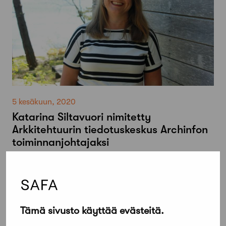
5 kesäkuun, 2020
Katarina Siltavuori nimitetty
Arkkitehtuurin tiedotuskeskus Archinfon
toiminnanjohtajaksi
Tämä sivusto käyttää evästeitä.