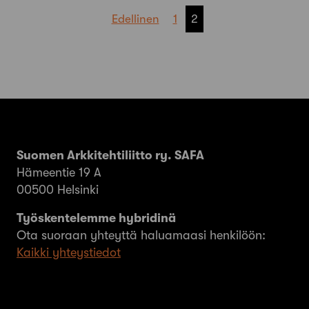
Artikkelien
Edellinen
1
2
sivutus
Suomen Arkkitehtiliitto ry. SAFA
Hämeentie 19 A
00500 Helsinki
Työskentelemme hybridinä
Ota suoraan yhteyttä haluamaasi henkilöön:
Kaikki yhteystiedot