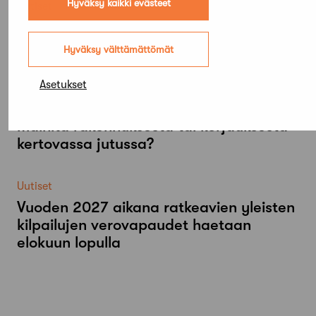
Hyväksy kaikki evästeet
Uutiset
Aalto-​yliopistolta maksutonta koulutusta
arkkitehdeille
Hyväksy välttämättömät
Asetukset
Uutiset
Miten toimia, kun arkkitehdin nimeä ei
mainita rakennuksesta tai korjauksesta
kertovassa jutussa?
Uutiset
Vuoden 2027 aikana ratkeavien yleisten
kilpailujen verovapaudet haetaan
elokuun lopulla