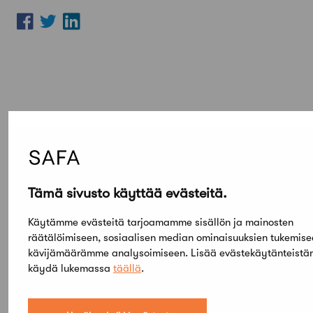
Tämä sivusto käyttää evästeitä.
Lue lisää
Kaikki ajankohtaiset
Käytämme evästeitä tarjoamamme sisällön ja mainosten
räätälöimiseen, sosiaalisen median ominaisuuksien tukemise
Uutiset
kävijämäärämme analysoimiseen. Lisää evästekäytänteistä
Mökki Salo haettavissa
käydä lukemassa
täällä
.
viikkovuokraukseen