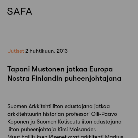
Skip
to
content
Uutiset
2 huhtikuun, 2013
Tapani Mustonen jatkaa Europa
Nostra Finlandin puheenjohtajana
Suomen Arkkitehtiliiton edustajana jatkaa
arkkitehtuurin historian professori Olli-Paavo
Koponen ja Suomen Kotiseutuliiton edustajana
liiton puheenjohtaja Kirsi Moisander.
Muut hallituksen jäsenet ovat arkkitehti Markus