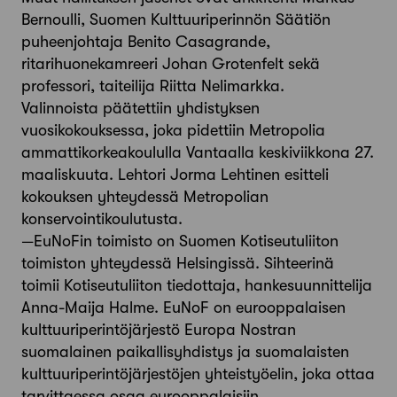
Bernoulli, Suomen Kulttuuriperinnön Säätiön
puheenjohtaja Benito Casagrande,
ritarihuonekamreeri Johan Grotenfelt sekä
professori, taiteilija Riitta Nelimarkka.
Valinnoista päätettiin yhdistyksen
vuosikokouksessa, joka pidettiin Metropolia
ammattikorkeakoululla Vantaalla keskiviikkona 27.
maaliskuuta. Lehtori Jorma Lehtinen esitteli
kokouksen yhteydessä Metropolian
konservointikoulutusta.
—EuNoFin toimisto on Suomen Kotiseutuliiton
toimiston yhteydessä Helsingissä. Sihteerinä
toimii Kotiseutuliiton tiedottaja, hankesuunnittelija
Anna-Maija Halme. EuNoF on eurooppalaisen
kulttuuriperintöjärjestö Europa Nostran
suomalainen paikallisyhdistys ja suomalaisten
kulttuuriperintöjärjestöjen yhteistyöelin, joka ottaa
tarvittaessa osaa eurooppalaisiin