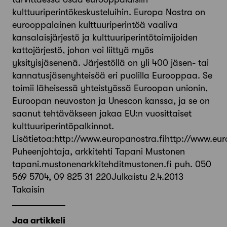
kulttuuriperintökeskusteluihin. Europa Nostra on
eurooppalainen kulttuuriperintöä vaaliva
kansalaisjärjestö ja kulttuuriperintötoimijoiden
kattojärjestö, johon voi liittyä myös
yksityisjäsenenä. Järjestöllä on yli 400 jäsen- tai
kannatusjäsenyhteisöä eri puolilla Eurooppaa. Se
toimii läheisessä yhteistyössä Euroopan unionin,
Euroopan neuvoston ja Unescon kanssa, ja se on
saanut tehtäväkseen jakaa EU:n vuosittaiset
kulttuuriperintöpalkinnot.
Lisätietoa:http://www.europanostra.fihttp://www.eu
Puheenjohtaja, arkkitehti Tapani Mustonen
tapani.mustonenarkkitehditmustonen.fi puh. 050
569 5704, 09 825 31 220Julkaistu 2.4.2013
Takaisin
Jaa artikkeli