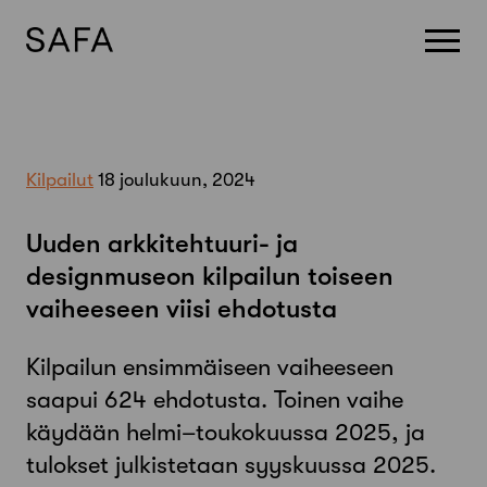
Skip
to
content
Kilpailut
18 joulukuun, 2024
Uuden arkkitehtuuri- ja
designmuseon kilpailun toiseen
vaiheeseen viisi ehdotusta
Kilpailun ensimmäiseen vaiheeseen
saapui 624 ehdotusta. Toinen vaihe
käydään helmi–toukokuussa 2025, ja
tulokset julkistetaan syyskuussa 2025.