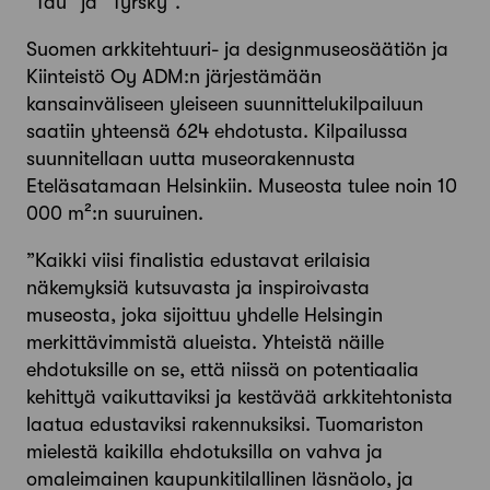
”Tau” ja ”Tyrsky”.
Suomen arkkitehtuuri- ja designmuseosäätiön ja
Kiinteistö Oy ADM:n järjestämään
kansainväliseen yleiseen suunnittelukilpailuun
saatiin yhteensä 624 ehdotusta. Kilpailussa
suunnitellaan uutta museorakennusta
Eteläsatamaan Helsinkiin. Museosta tulee noin 10
000 m²:n suuruinen.
”Kaikki viisi finalistia edustavat erilaisia
näkemyksiä kutsuvasta ja inspiroivasta
museosta, joka sijoittuu yhdelle Helsingin
merkittävimmistä alueista. Yhteistä näille
ehdotuksille on se, että niissä on potentiaalia
kehittyä vaikuttaviksi ja kestävää arkkitehtonista
laatua edustaviksi rakennuksiksi. Tuomariston
mielestä kaikilla ehdotuksilla on vahva ja
omaleimainen kaupunkitilallinen läsnäolo, ja