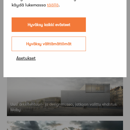
käydä lukemassa
täällä
.
Hyväksy kaikki evästeet
Hyväksy välttämättömät
Uusi arkkitehtuuri- ja designmuseo, jatkoon valittu ehdotus
Asetukset
Kumma
Uusi arkkitehtuuri- ja designmuseo, jatkoon valittu ehdotus
Moby