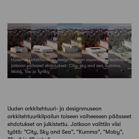
Uuden arkkitehtuuri- ja designmuseon suunnittelukilpailussa
jatkoon päässeet ehdotukset: City, sky and sea, Kumma,
Moby, Tau ja Tyrsky
Uuden arkkitehtuuri- ja designmuseon
arkkitehtuurikilpailun toiseen vaiheeseen päässeet
ehdotukset on julkistettu. Jatkoon valittiin viisi
työtä: ”City, Sky and Sea”, ”Kumma”, ”Moby”,