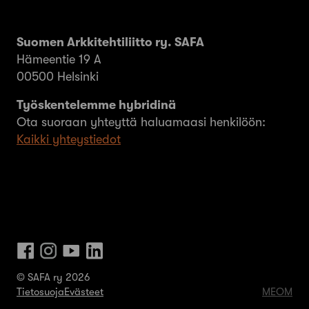
Suomen Arkkitehtiliitto ry. SAFA
Hämeentie 19 A
00500 Helsinki
Työskentelemme hybridinä
Ota suoraan yhteyttä haluamaasi henkilöön:
Kaikki yhteystiedot
© SAFA ry 2026
Tietosuoja
Evästeet
MEOM