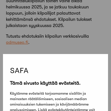
Suunnittelukilpailun toinen vaihe alkaa
helmikuussa 2025, ja se jatkuu toukokuun
loppuun, jolloin kilpailijat palauttavat
kehittämänsä ehdotukset. Kilpailun tulokset
julkaistaan syyskuussa 2025.
Tutustu ehdotuksiin kilpailun verkkosivuilla
admuseo.fi
.
Tämä sivusto käyttää evästeitä.
Käytämme evästeitä tarjoamamme sisällön ja
Uusi arkkitehtuuri- ja designmuseo, jatkoon valittu ehdotus
mainosten räätälöimiseen, sosiaalisen median
City, Sky and Sea
ominaisuuksien tukemiseen ja kävijämäärämme
analysoimiseen. Lisää evästekäytänteistämme voit