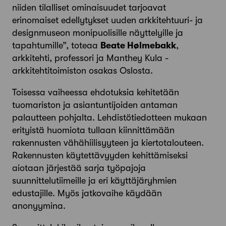
niiden tilalliset ominaisuudet tarjoavat
erinomaiset edellytykset uuden arkkitehtuuri- ja
designmuseon monipuolisille näyttelyille ja
tapahtumille”, toteaa
Beate Hølmebakk
,
arkkitehti, professori ja Manthey Kula -
arkkitehtitoimiston osakas Oslosta.
Toisessa vaiheessa ehdotuksia kehitetään
tuomariston ja asiantuntijoiden antaman
palautteen pohjalta. Lehdistötiedotteen mukaan
erityistä huomiota tullaan kiinnittämään
rakennusten vähähiilisyyteen ja kiertotalouteen.
Rakennusten käytettävyyden kehittämiseksi
aiotaan järjestää sarja työpajoja
suunnittelutiimeille ja eri käyttäjäryhmien
edustajille. Myös jatkovaihe käydään
anonyymina.