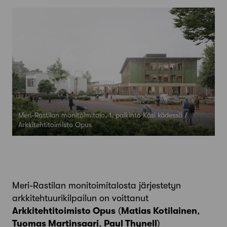
Meri-Rastilan monitoimitalo, 1. palkinto Käsi kädessä /
Arkkitehtitoimisto Opus
Meri-Rastilan monitoimitalosta järjestetyn
arkkitehtuurikilpailun on voittanut
Arkkitehtitoimisto Opus
(
Matias Kotilainen
,
Tuomas Martinsaari
,
Paul Thynell
)