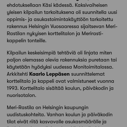
ehdotuksellaan Käsi kädessä. Kaksivaiheisen
yleisen kilpailun tarkoituksena oli suunnitella uusi
oppimis- ja asukastoimintakäyttöön tarkoitettu
rakennus Helsingin Vuosaaressa sijaitsevan Meri-
Rastilan nykyisen korttelitalon ja Merirasti-
kappelin tonteille.
Kilpailun keskeisimpiä tehtäviä oli linjata miten
paljon olemassa olevia rakennuksia puretaan tai
käytetään hyödyksi uudessa Monitoimitalossa.
Arkkitehti
Kaarlo Leppäsen
suunnittelemat
korttelitalo ja kappeli ovat valmistuneet vuonna
1993. Korttelitalo sisältää koulun, päiväkodin ja
nuorisotalon.
Meri-Rastila on Helsingin kaupungin
uudistuskohteita. Vanhan koulun ja päiväkodin
tilat eivät riitä kasvavalle asukasmäärälle ja