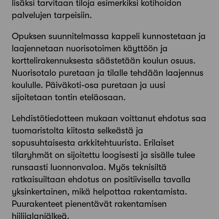
lisäksi tarvitaan tiloja esimerkiksi kotihoidon
palvelujen tarpeisiin.
Opuksen suunnitelmassa kappeli kunnostetaan ja
laajennetaan nuorisotoimen käyttöön ja
korttelirakennuksesta säästetään koulun osuus.
Nuorisotalo puretaan ja tilalle tehdään laajennus
koululle. Päiväkoti-osa puretaan ja uusi
sijoitetaan tontin eteläosaan.
Lehdistötiedotteen mukaan voittanut ehdotus saa
tuomaristolta kiitosta selkeästä ja
sopusuhtaisesta arkkitehtuurista. Erilaiset
tilaryhmät on sijoitettu loogisesti ja sisälle tulee
runsaasti luonnonvaloa. Myös teknisiltä
ratkaisuiltaan ehdotus on positiivisella tavalla
yksinkertainen, mikä helpottaa rakentamista.
Puurakenteet pienentävät rakentamisen
hiilijalanjälkeä.