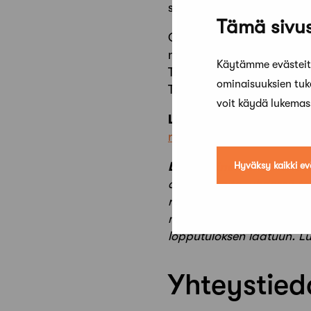
suunnitteluosaamistasi laa
Tämä sivus
Osana työyhteisöämme saa
monipaikkakuntaisen orga
Käytämme evästeitä
Työpisteesi sijaitsee kesk
ominaisuuksien tu
Tarjoamme lisäksi mahdol
voit käydä lukema
Lähetä hakemuksesi vii
rekry@lukkaroinen.fi
(otsi
Hyväksy kaikki ev
Lukkaroinen Arkkitehdit
ammattitaito, yhdessä te
rakennettua ympäristöä. 
merkityksellisten hankkei
lopputuloksen laatuun. Lu
Yhteystied