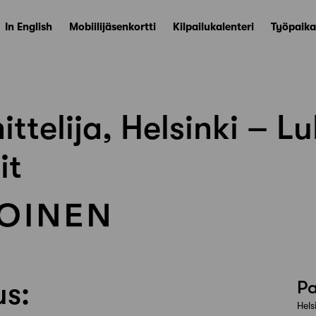
In English
Mobiilijäsenkortti
Kilpailukalenteri
Työpaika
ttelija, Helsinki – L
it
us:
Pa
Hels