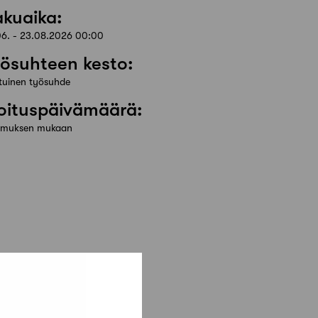
kuaika:
06. - 23.08.2026 00:00
ösuhteen kesto:
tuinen työsuhde
oituspäivämäärä:
imuksen mukaan