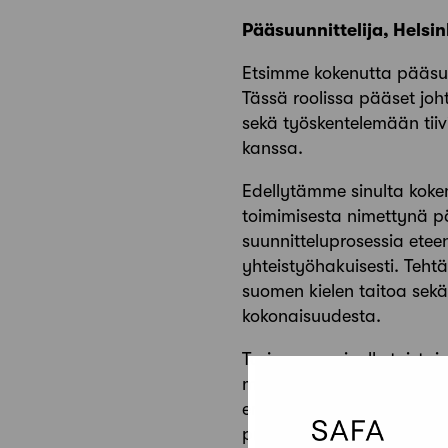
Pääsuunnittelija, Helsin
Etsimme kokenutta pääsuun
Tässä roolissa pääset joh
sekä työskentelemään tiiv
kanssa.
Edellytämme sinulta koke
toimimisesta nimettynä p
suunnitteluprosessia etee
yhteistyöhakuisesti. Teh
suomen kielen taitoa sek
kokonaisuudesta.
Tarjoamme sinulle toistai
mahdollisuuden työskennel
erilaisissa hankkeissa. P
projektiarkkitehdin kanss