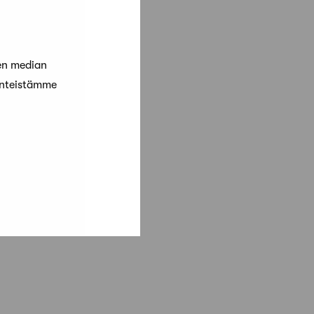
en median
änteistämme