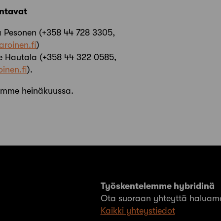
antavat
ja Pesonen (+358 44 728 3305,
roinen.fi
)
lle Hautala (+358 44 322 0585,
inen.fi
).
lemme heinäkuussa.
Työskentelemme hybridinä
Ota suoraan yhteyttä haluama
Kaikki yhteystiedot