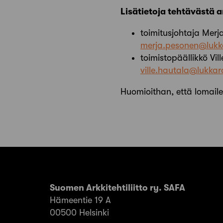
Lisätietoja tehtävästä 
toimitusjohtaja Mer
merja.pesonen@lukka
toimistopäällikkö Vi
ville.hautala@lukkaro
Huomioithan, että lomai
Suomen Arkkitehtiliitto ry. SAFA
Hämeentie 19 A
00500 Helsinki