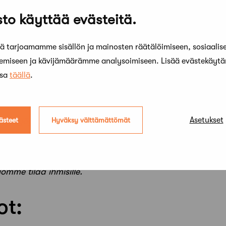
jasti ja keskittyä työn laatuun.
to käyttää evästeitä.
t tueksesi ketterän ja
nisaation sekä kattavat työsuhde-edut.
 tarjoamamme sisällön ja mainosten räätälöimiseen, sosiaalis
eisellä paikalla Helsingin Kampissa.
kemiseen ja kävijämäärämme analysoimiseen. Lisää evästekäyt
lisuuden osittaiseen etätyöhön.
ssa
täällä
.
meistään 23.8.2026
osoitteeseen
kolla Pääsuunnittelija).
Asetukset
ästeet
Hyväksy välttämättömät
on työyhteisö, jossa yhdistyvät vahva
keminen ja aito halu kehittää parempaa
Meillä pääset työskentelemään
den parissa ja vaikuttamaan konkreettisesti
omme tilaa ihmisille.
ot: