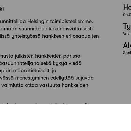
Ha
ki
04.
nittelijaa Helsingin toimipisteellemme.
Ty
tamaan suunnittelua kokonaisvaltaisesti
Vaki
iissä yhteistyössä hankkeen eri osapuolten
Al
Sop
musta julkisten hankkeiden parissa
ääsuunnittelijana sekä kykyä viedä
npäin määrätietoisesti ja
tävässä menestyminen edellyttää sujuvaa
ä valmiutta ottaa vastuuta hankkeiden
seksi voimassa olevan työsuhteen sekä
lä monipuolisissa suunnittelutehtävissä
ääset johtamaan projekteja yhdessä
a, jolloin voit hyödyntää omaa