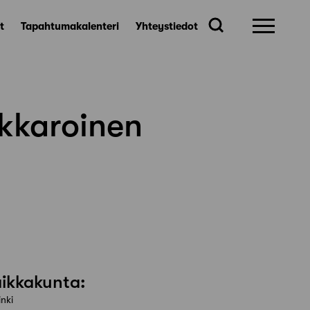
t
Tapahtumakalenteri
Yhteystiedot
ukkaroinen
ikkakunta:
inki