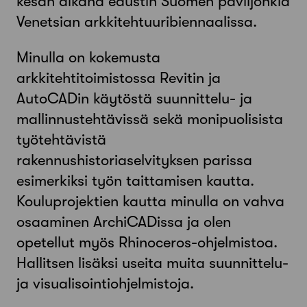
kesän aikana edustin Suomen paviljonkia
Venetsian arkkitehtuuribiennaalissa.
Minulla on kokemusta
arkkitehtitoimistossa Revitin ja
AutoCADin käytöstä suunnittelu- ja
mallinnustehtävissä sekä monipuolisista
työtehtävistä
rakennushistoriaselvityksen parissa
esimerkiksi työn taittamisen kautta.
Kouluprojektien kautta minulla on vahva
osaaminen ArchiCADissa ja olen
opetellut myös Rhinoceros-ohjelmistoa.
Hallitsen lisäksi useita muita suunnittelu-
ja visualisointiohjelmistoja.