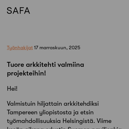
Skip
to
content
Työnhakijat
17 marraskuun, 2025
Tuore arkkitehti valmiina
projekteihin!
Hei!
Valmistuin hiljattain arkkitehdiksi
Tampereen yliopistosta ja etsin
työmahdollisuuksia Helsingistä. Viime