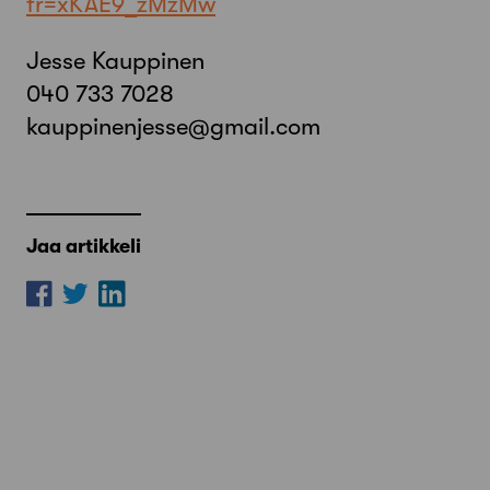
fr=xKAE9_zMzMw
Jesse Kauppinen
040 733 7028
kauppinenjesse@gmail.com
Jaa artikkeli