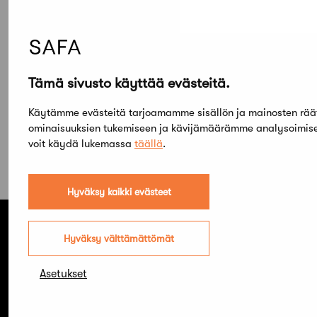
Uutiset
Vuoden 2027 aikana ratkeavien yleisten
kilpailujen verovapaudet haetaan
Tämä sivusto käyttää evästeitä.
elokuun lopulla
Käytämme evästeitä tarjoamamme sisällön ja mainosten räät
ominaisuuksien tukemiseen ja kävijämäärämme analysoimis
voit käydä lukemassa
täällä
.
Hyväksy kaikki evästeet
Hyväksy välttämättömät
Suomen Arkkitehtiliitto ry. SAFA
Asetukset
Hämeentie 19 A
00500 Helsinki