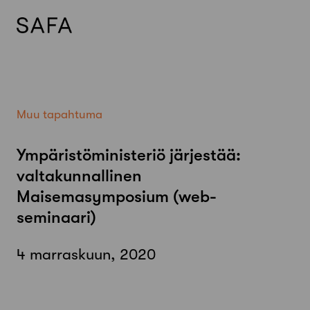
Skip
to
content
Muu tapahtuma
Ympäristöministeriö järjestää:
valtakunnallinen
Maisemasymposium (web-
seminaari)
4 marraskuun, 2020