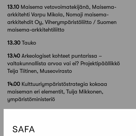
13.10
Maisema vetovoimatekijänä, Maisema-
arkkitehti Varpu Mikola, Nomaji maisema-
arkkitehdit Oy, Viherympäristöliitto / Suomen
maisema-arkkitehtiliitto
13.30
Tauko
13.40
Arkeologiset kohteet puntarissa –
valtakunnallista arvoa vai ei? Projektipäällikkö
Teija Tiitinen, Museovirasto
14.00
Kulttuuriympäristöstrategia kokoaa
maiseman eri elementit, Tuija Mikkonen,
ympäristöministeriö
14.20
Nelikopterit kulttuurimaisemien muutosten
seurannassa, Vanhempi tutkija Seppo Tuominen,
Suomen ympäristökeskus