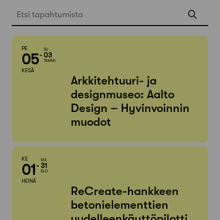
Etsi tapahtumista
PE
SU
05
03
TAMMI
KESÄ
Arkkitehtuuri- ja
designmuseo: Aalto
Design – Hyvinvoinnin
muodot
KE
MA
01
31
ELO
HEINÄ
ReCreate-hankkeen
betonielementtien
uudelleenkäyttöpilotti