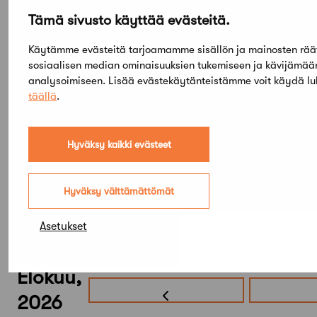
14.40
VI Maisemasymposiumin yhteenveto, Tapio
Tämä sivusto käyttää evästeitä.
Heikkilä, YM
Käytämme evästeitä tarjoamamme sisällön ja mainosten rää
15.00
Tilaisuus päättyy
sosiaalisen median ominaisuuksien tukemiseen ja kävijämä
analysoimiseen. Lisää evästekäytänteistämme voit käydä l
täällä
.
Lisätietoja ja ilmoittautuminen
Hyväksy kaikki evästeet
Hyväksy välttämättömät
Asetukset
Elokuu,
2026