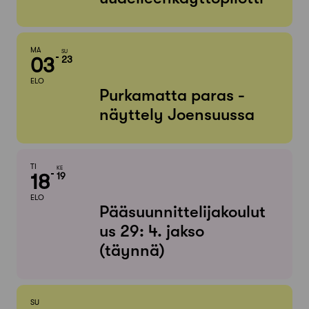
MA
SU
03
23
ELO
Purkamatta paras -
näyttely Joensuussa
TI
KE
18
19
ELO
Pääsuunnittelijakoulut
us 29: 4. jakso
(täynnä)
SU