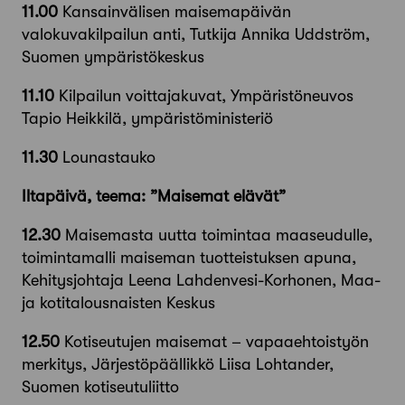
11.00
Kansainvälisen maisemapäivän
valokuvakilpailun anti, Tutkija Annika Uddström,
Suomen ympäristökeskus
11.10
Kilpailun voittajakuvat, Ympäristöneuvos
Tapio Heikkilä, ympäristöministeriö
11.30
Lounastauko
Iltapäivä, teema: ”Maisemat elävät”
12.30
Maisemasta uutta toimintaa maaseudulle,
toimintamalli maiseman tuotteistuksen apuna,
Kehitysjohtaja Leena Lahdenvesi-Korhonen, Maa-
ja kotitalousnaisten Keskus
12.50
Kotiseutujen maisemat – vapaaehtoistyön
merkitys, Järjestöpäällikkö Liisa Lohtander,
Suomen kotiseutuliitto