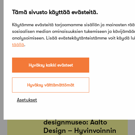
Tämä sivusto käyttää evästeitä.
Käytämme evästeitä tarjoamamme sisällön ja mainosten rää
sosiaalisen median ominaisuuksien tukemiseen ja kävijämä
analysoimiseen. Lisää evästekäytänteistämme voit käydä l
täällä
.
Elokuu,
2026
Hyväksy kaikki evästeet
Etsi tapahtumista
Hyväksy välttämättömät
PE
SU
05
03
Asetukset
TAMMI
KESÄ
Arkkitehtuuri- ja
designmuseo: Aalto
Design – Hyvinvoinnin