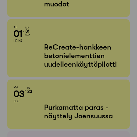
muodot
KE
MA
01
31
ELO
HEINÄ
ReCreate-hankkeen
betonielementtien
uudelleenkäyttöpilotti
MA
SU
03
23
ELO
Purkamatta paras -
näyttely Joensuussa