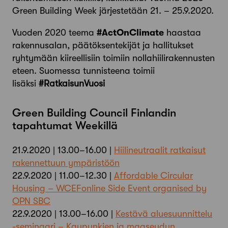
Green Building Week järjestetään 21. – 25.9.2020.
Vuoden 2020 teema
#ActOnClimate
haastaa
rakennusalan, päätöksentekijät ja hallitukset
ryhtymään kiireellisiin toimiin nollahiilirakennusten
eteen. Suomessa tunnisteena toimii
lisäksi
#
RatkaisunVuosi
Green Building Council Finlandin
tapahtumat Weekillä
21.9.2020 | 13.00–16.00 |
Hiilineutraalit ratkaisut
rakennettuun ympäristöön
22.9.2020 | 11.00–12.30 |
Affordable Circular
Housing – WCEFonline Side Event organised by
OPN SBC
22.9.2020 | 13.00–16.00 |
Kestävä aluesuunnittelu
-seminaari – Kaupunkien ja maaseudun