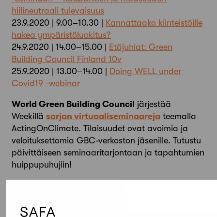
hiilineutraali tulevaisuus
23.9.2020 | 9.00–10.30 |
Kannattaako kiinteistöille
hakea ympäristöluokitus?
24.9.2020 | 14.00–15.00 |
Etäjuhlat: Green
Building Council Finland 10v
25.9.2020 | 13.00–14.00 |
Doing WELL under
Covid19 -webinar
World Green Building Council
järjestää
Weekillä
sarjan virtuaaliseminaareja
teemalla
ActingOnClimate. Tilaisuudet ovat avoimia ja
veloituksettomia GBC-verkoston jäsenille. Tutustu
päivittäiseen seminaaritarjontaan ja tapahtumien
huippupuhujiin!
Lisätietoja
WGBW:n nettisivuilta
.