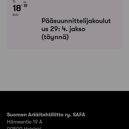
TI
KE
18
19
ELO
Pääsuunnittelijakoulut
us 29: 4. jakso
(täynnä)
Suomen Arkkitehtiliitto ry. SAFA
Hämeentie 19 A