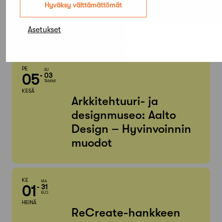
Hyväksy välttämättömät
2026
Etsi tapahtumista
Asetukset
PE
SU
05
03
TAMMI
KESÄ
Arkkitehtuuri- ja
designmuseo: Aalto
Design – Hyvinvoinnin
muodot
KE
MA
01
31
ELO
HEINÄ
ReCreate-hankkeen