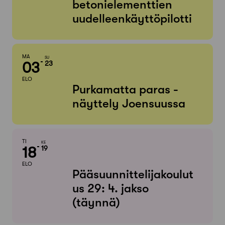
betonielementtien
uudelleenkäyttöpilotti
MA
SU
03
23
ELO
Purkamatta paras -
näyttely Joensuussa
TI
KE
18
19
ELO
Pääsuunnittelijakoulut
us 29: 4. jakso
(täynnä)