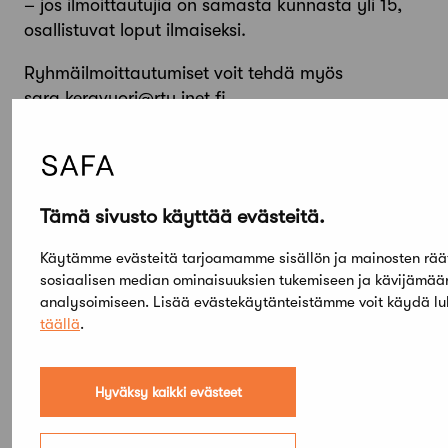
– jos ilmoittautujia on samasta kunnasta yli 15,
osallistuvat loput ilmaiseksi.
Ryhmäilmoittautumiset voit tehdä myös
sara.keravuori@rty.inet.fi
Tervetuloa mukaan!
Lisätietoja Sara Keravuori p. 045 123 0238
Tämä sivusto käyttää evästeitä.
Käytämme evästeitä tarjoamamme sisällön ja mainosten rää
sosiaalisen median ominaisuuksien tukemiseen ja kävijämä
analysoimiseen. Lisää evästekäytänteistämme voit käydä l
täällä
.
Hyväksy kaikki evästeet
Elokuu,