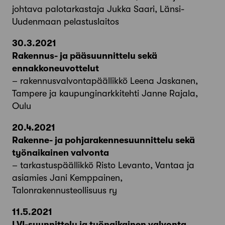
johtava palotarkastaja Jukka Saari, Länsi-
Uudenmaan pelastuslaitos
30.3.2021
Rakennus- ja pääsuunnittelu sekä
ennakkoneuvottelut
– rakennusvalvontapäällikkö Leena Jaskanen,
Tampere ja kaupunginarkkitehti Janne Rajala,
Oulu
20.4.2021
Rakenne- ja pohjarakennesuunnittelu sekä
työnaikainen valvonta
– tarkastuspäällikkö Risto Levanto, Vantaa ja
asiamies Jani Kemppainen,
Talonrakennusteollisuus ry
11.5.2021
LVI-suunnittelu ja työnaikainen valvonta