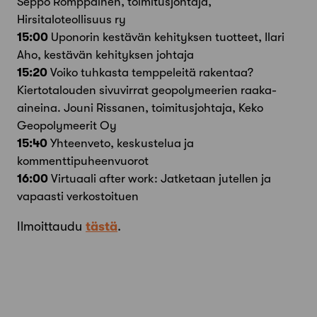
Seppo Romppainen, toimitusjohtaja,
Hirsitaloteollisuus ry
15:00
Uponorin kestävän kehityksen tuotteet, Ilari
Aho, kestävän kehityksen johtaja
15:20
Voiko tuhkasta temppeleitä rakentaa?
Kiertotalouden sivuvirrat geopolymeerien raaka-
aineina. Jouni Rissanen, toimitusjohtaja, Keko
Geopolymeerit Oy
15:40
Yhteenveto, keskustelua ja
kommenttipuheenvuorot
16:00
Virtuaali after work: Jatketaan jutellen ja
vapaasti verkostoituen
Ilmoittaudu
tästä
.