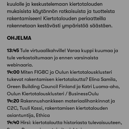
kuulolle ja keskustelemaan kiertotalouden
mukaisista käytännön ratkaisuista ja tuotteista
rakentamiseen! Kiertotalouden periaatteilla
rakennetaan kestävästi ympäristöä säästäen.
OHJELMA
13:45
Tule virtuaalikahville! Varaa kuppi kuumaa ja
tule verkostoitumaan jo ennen varsinaista
webinaaria.
14:00
Miten FIGBC ja Oulun kiertotalousklusteri
tukevat rakentamisen kiertotaloutta? Elina Samila,
Green Building Council Finland ja Katri Luoma-aho,
Oulun Kiertotalousklusteri / BusinessOulu
14:20
Rakennushankkeen materiaalihankinnat ja
C2C, Tuuli Kassi, rakentamisen kiertotalouden
asiantuntija, Ethica
14:40
Hirsi: kiertotaloutta historiasta tulevaisuuteen,