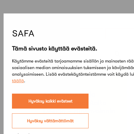
Elokuu,
2026
Tämä sivusto käyttää evästeitä.
Etsi tapahtumista
Käytämme evästeitä tarjoamamme sisällön ja mainosten rää
sosiaalisen median ominaisuuksien tukemiseen ja kävijämä
analysoimiseen. Lisää evästekäytänteistämme voit käydä l
PE
SU
05
03
täällä
.
TAMMI
KESÄ
Arkkitehtuuri- ja
designmuseo: Aalto
Hyväksy kaikki evästeet
Design – Hyvinvoinnin
muodot
Hyväksy välttämättömät