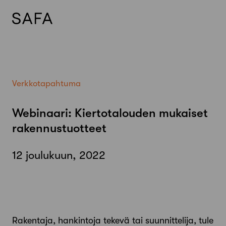
Skip
to
content
Verkkotapahtuma
Webinaari: Kiertotalouden mukaiset
rakennustuotteet
12 joulukuun, 2022
Rakentaja, hankintoja tekevä tai suunnittelija, tule