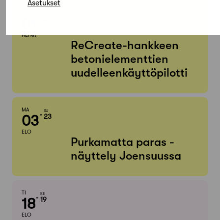
Asetukset
KE
MA
01
31
ELO
HEINÄ
ReCreate-hankkeen
betonielementtien
uudelleenkäyttöpilotti
MA
SU
03
23
ELO
Purkamatta paras -
näyttely Joensuussa
TI
KE
18
19
ELO