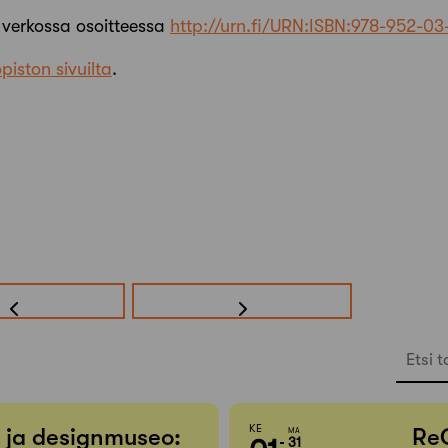
a verkossa osoitteessa
http://urn.fi/URN:ISBN:978-952-03
piston sivuilta
.
Etsi t
KE
- ja designmuseo:
Re
MA
31