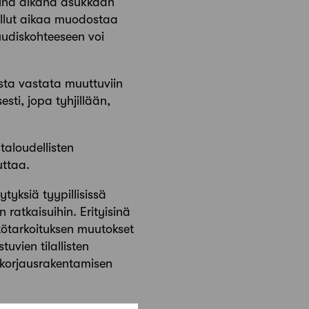
minä aikana asukkaan
ollut aikaa muodostaa
uudiskohteeseen voi
ta vastata muuttuviin
esti, jopa tyhjillään,
taloudellisten
ttaa.
tyksiä tyypillisissä
 ratkaisuihin. Erityisinä
tötarkoituksen muutokset
vien tilallisten
 korjausrakentamisen