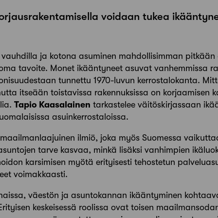
Korjausrakentamisella voidaan tukea ikääntyn
auhdilla ja kotona asuminen mahdollisimman pitkään o
oma tavoite. Monet ikääntyneet asuvat vanhemmissa rak
tonisuudestaan tunnettu 1970-luvun kerrostalokanta. Mit
mutta itseään toistavissa rakennuksissa on korjaamisen 
lia.
Tapio Kaasalainen
tarkastelee väitöskirjassaan ik
 suomalaisissa asuinkerrostaloissa.
maailmanlaajuinen ilmiö, joka myös Suomessa vaikuttaa
suntojen tarve kasvaa, minkä lisäksi vanhimpien ikäluok
hoidon karsimisen myötä erityisesti tehostetun palvelu
eet voimakkaasti.
maissa, väestön ja asuntokannan ikääntyminen kohtaava
rityisen keskeisessä roolissa ovat toisen maailmansoda