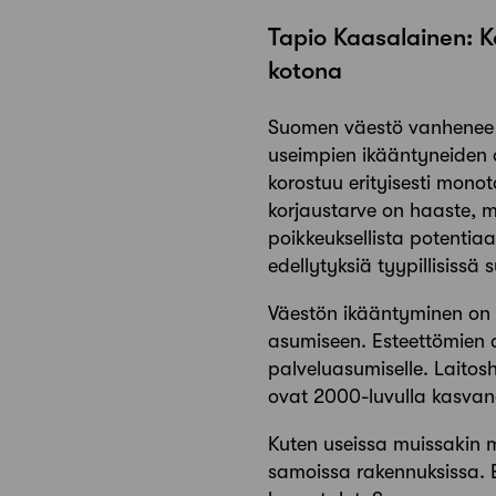
Tapio Kaasalainen: 
kotona
Suomen väestö vanhenee v
useimpien ikääntyneiden 
korostuu erityisesti mono
korjaustarve on haaste, 
poikkeuksellista potentiaa
edellytyksiä tyypillisissä
Väestön ikääntyminen on 
asumiseen. Esteettömien a
palveluasumiselle. Laitos
ovat 2000-luvulla kasvan
Kuten useissa muissakin 
samoissa rakennuksissa. E