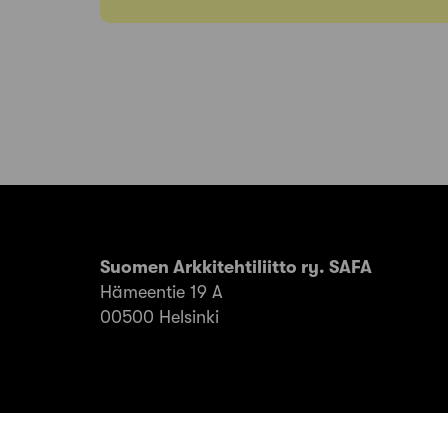
Suomen Arkkitehtiliitto ry. SAFA
Hämeentie 19 A
00500 Helsinki