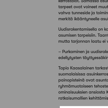
kerrostalot. Samassa asu
tarpeet ovat voineet muu
vahva tunneside ja toimin
merkitä ikääntyneelle asu
Uudisrakentamisella on k
asumisen tarpeisiin. Taantu
mutta tarjonnan laatu ei
– Purkaminen ja uudisrake
edellytysten täyttyessäki
Tapio Kaasalainen tarkast
suomalaisissa asuinkerrosta
painopisteinä ovat asunt
ryhmämuotoiseen tehostet
ominaisuuksien ansiosta 
ratkaisumallien kehittämi