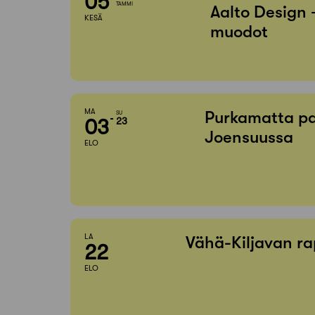
05
TAMMI
Aalto Design 
KESÄ
muodot
MA
Purkamatta pa
SU
03
23
Joensuussa
ELO
LA
Vähä-Kiljavan ra
22
ELO