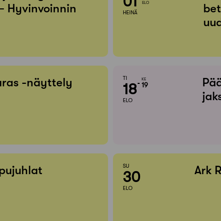
01
ELO
– Hyvinvoinnin
bet
HEINÄ
uud
TI
ras -näyttely
Pää
KE
18
19
jak
ELO
SU
pujuhlat
Ark 
30
ELO