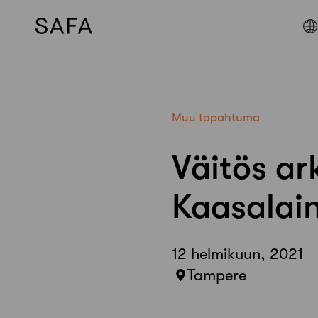
Skip
to
content
Muu tapahtuma
Väitös ar
Kaasalai
12 helmikuun, 2021
Tampere