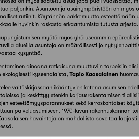
nnossa on myös saatettu asua jopa puoli vuosisataa, 
ttua paljonkin. Asuntoon ja asuinympäristöön on myös 
nalliset rutiinit. Käytännön pakkomuutto esteettömään 
kkaalle hyvinkin raskasta erkaantumista tutusta arjesta.
aupungistumisen myötä myös yhä useammin epärealistis
villa alueilla asuntoja on määrällisesti jo nyt ylenpalttis
 vastaa kysyntää.
ntaminen ainoana ratkaisuna muuttuviin tarpeisiin olisi 
n ekologisesti kyseenalaista,
Tapio Kaasalainen
huomau
elee väitöskirjassaan ikääntyvien kotona asumisen edelly
loissa ja keskittyy etenkin korjausrakentamisen tilallisiin
ojen esteettömyysparannukset sekä kerroskohtaiset käyt
tuun palveluasumiseen. 1970-luvun rakennuskannan toistu
Kaasalaisen havaintoja on mahdollista soveltaa laajasti
sessä.