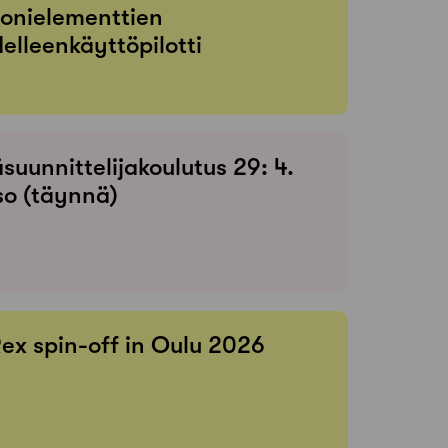
onielementtien
elleenkäyttöpilotti
suunnittelijakoulutus 29: 4.
so (täynnä)
Rex spin-off in Oulu 2026