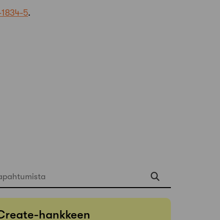
-1834-5
.
apahtumista
Create-hankkeen