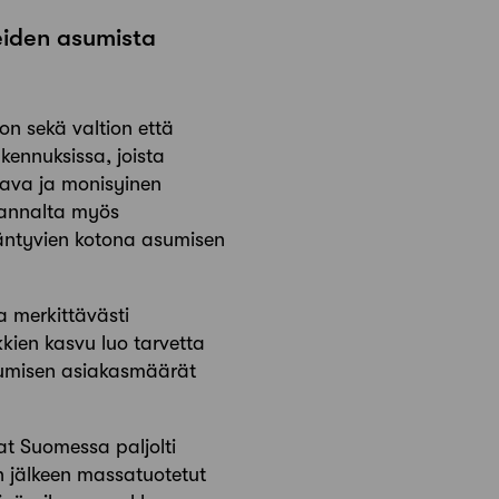
eiden asumista
n sekä valtion että
ennuksissa, joista
tava ja monisyinen
kannalta myös
ääntyvien kotona asumisen
 merkittävästi
kien kasvu luo tarvetta
asumisen asiakasmäärät
t Suomessa paljolti
n jälkeen massatuotetut