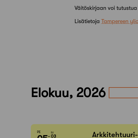
Väitöskirjaan voi tutustu
Lisätietoja
Tampereen ylio
Elokuu, 2026
PE
Arkkitehtuuri
SU
03