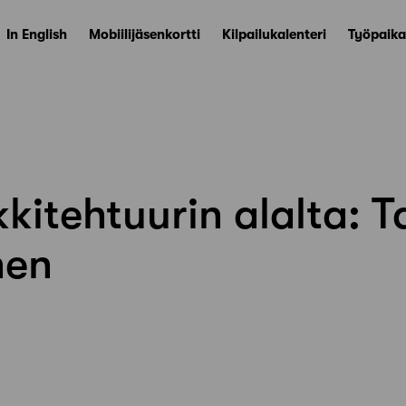
In English
Mobiilijäsenkortti
Kilpailukalenteri
Työpaika
kkitehtuurin alalta: T
nen