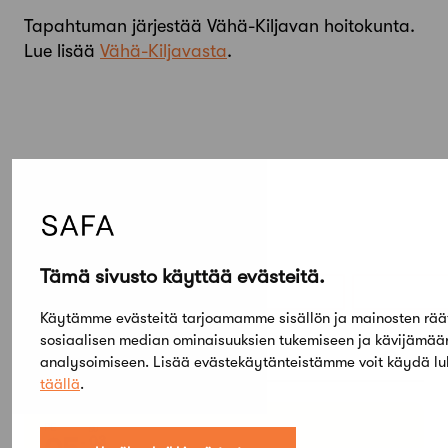
Tapahtuman järjestää Vähä-Kiljavan hoitokunta.
Lue lisää
Vähä-Kiljavasta
.
Elokuu,
Tämä sivusto käyttää evästeitä.
2026
Käytämme evästeitä tarjoamamme sisällön ja mainosten rää
sosiaalisen median ominaisuuksien tukemiseen ja kävijämä
Etsi tapahtumista
analysoimiseen. Lisää evästekäytänteistämme voit käydä l
täällä
.
PE
SU
03