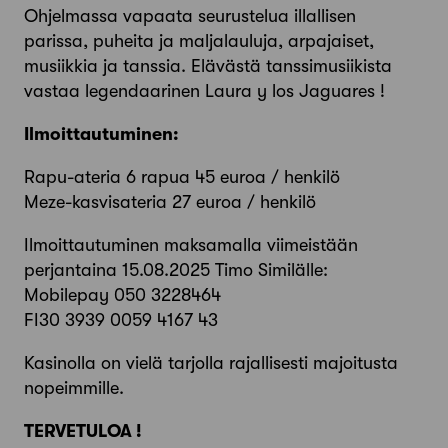
Ohjelmassa vapaata seurustelua illallisen
parissa, puheita ja maljalauluja, arpajaiset,
musiikkia ja tanssia. Elävästä tanssimusiikista
vastaa legendaarinen Laura y los Jaguares !
Ilmoittautuminen:
Rapu-ateria 6 rapua 45 euroa / henkilö
Meze-kasvisateria 27 euroa / henkilö
Ilmoittautuminen maksamalla viimeistään
perjantaina 15.08.2025 Timo Similälle:
Mobilepay 050 3228464
FI30 3939 0059 4167 43
Kasinolla on vielä tarjolla rajallisesti majoitusta
nopeimmille.
TERVETULOA !