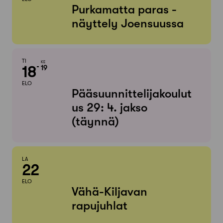
Purkamatta paras -
näyttely Joensuussa
TI
KE
18
19
ELO
Pääsuunnittelijakoulut
us 29: 4. jakso
(täynnä)
LA
22
ELO
Vähä-Kiljavan
rapujuhlat