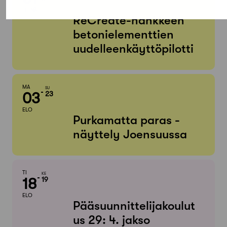
HEINÄ
ReCreate-hankkeen
betonielementtien
uudelleenkäyttöpilotti
MA
SU
03
23
ELO
Purkamatta paras -
näyttely Joensuussa
TI
KE
18
19
ELO
Pääsuunnittelijakoulut
us 29: 4. jakso