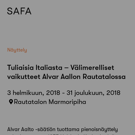
Skip
to
content
Näyttely
Tuliaisia Italiasta – Välimerelliset
vaikutteet Alvar Aallon Rautatalossa
3 helmikuun, 2018 - 31 joulukuun, 2018
Rautatalon Marmoripiha
Alvar Aalto -säätiön tuottama pienoisnäyttely