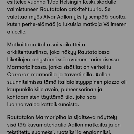
esittelee vuonna 1955 Helsingin Keskuskadulle
valmistuneen Rautatalon arkkitehtuuria. Se
valottaa myös Alvar Aallon yksityisempää puolta,
kuten perhe-elämää ja lukuisia matkoja Välimeren
alueelle.
Matkoiltaan Aalto sai vaikutteita
arkkitehtuuriinsa, joka näkyy Rautatalossa
liiketilojen kehystämässä avoimen torimaisessa
Marmoripihassa, jonka sisätilat on verhoiltu
Carraran marmorilla ja travertiinilla. Aallon
suunnitelmissa tämä italialaistyyppinen piazza oli
kaupunkilaisille avoin, puheensorinan ja
kohtaamisten täyttämä tila, joka saa
luonnonvaloa kattoikkunoista.
Rautatalon Marmoripihalla sijaitseva näyttely
sisältää kuvamateriaalia Aallon matkoilta ja on
tekstitetty suomeksi, ruotsiksi ja englanniksi.