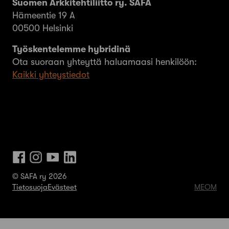
Suomen Arkkitehtiliitto ry. SAFA
Hämeentie 19 A
00500 Helsinki
Työskentelemme hybridinä
Ota suoraan yhteyttä haluamaasi henkilöön:
Kaikki yhteystiedot
© SAFA ry 2026
Tietosuoja
Evästeet
MEOM