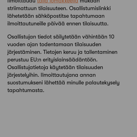
Ilmoittaudu
tällä lomakkeella
mukaan
striimattuun tilaisuuteen. Osallistumislinkki
lähetetään sähköpostitse tapahtumaan
ilmoittautuneille päivää ennen tilaisuutta.
Osallistujan tiedot säilytetään vähintään 10
vuoden ajan todentamaan tilaisuuden
järjestäminen. Tietojen keruu ja tallentaminen
perustuu EU:n erityislainsäädäntöön.
Osallistujatietoja käytetään tilaisuuden
järjestelyihin. Ilmoittautujana annan
suostumukseni lähettää minulle palautekysely
tapahtumasta.