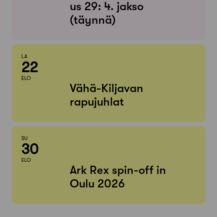
us 29: 4. jakso
(täynnä)
LA
22
ELO
Vähä-Kiljavan
rapujuhlat
SU
30
ELO
Ark Rex spin-off in
Oulu 2026