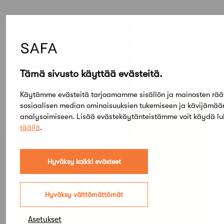
Elokuu,
2026
Etsi tapahtumista
Tämä sivusto käyttää evästeitä.
Käytämme evästeitä tarjoamamme sisällön ja mainosten rää
sosiaalisen median ominaisuuksien tukemiseen ja kävijämä
PE
SU
analysoimiseen. Lisää evästekäytänteistämme voit käydä l
05
03
TAMMI
täällä
.
KESÄ
Arkkitehtuuri- ja
designmuseo: Aalto
Hyväksy kaikki evästeet
Design – Hyvinvoinnin
muodot
Hyväksy välttämättömät
Asetukset