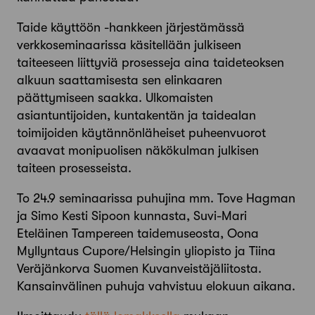
Taide käyttöön -hankkeen järjestämässä
verkkoseminaarissa käsitellään julkiseen
taiteeseen liittyviä prosesseja aina taideteoksen
alkuun saattamisesta sen elinkaaren
päättymiseen saakka. Ulkomaisten
asiantuntijoiden, kuntakentän ja taidealan
toimijoiden käytännönläheiset puheenvuorot
avaavat monipuolisen näkökulman julkisen
taiteen prosesseista.
To 24.9 seminaarissa puhujina mm. Tove Hagman
ja Simo Kesti Sipoon kunnasta, Suvi-Mari
Eteläinen Tampereen taidemuseosta, Oona
Myllyntaus Cupore/Helsingin yliopisto ja Tiina
Veräjänkorva Suomen Kuvanveistäjäliitosta.
Kansainvälinen puhuja vahvistuu elokuun aikana.