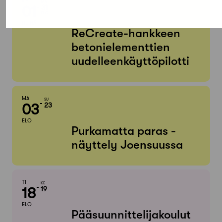
KE
MA
01
31
ELO
HEINÄ
ReCreate-hankkeen
betonielementtien
uudelleenkäyttöpilotti
MA
SU
03
23
ELO
Purkamatta paras -
näyttely Joensuussa
TI
KE
18
19
ELO
Pääsuunnittelijakoulut