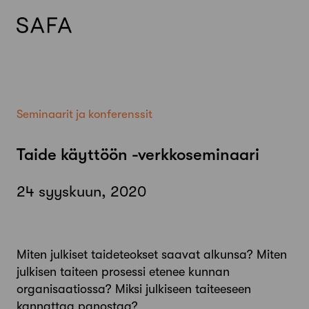
Skip
to
content
Seminaarit ja konferenssit
Taide käyttöön -verkkoseminaari
24 syyskuun, 2020
Miten julkiset taideteokset saavat alkunsa? Miten
julkisen taiteen prosessi etenee kunnan
organisaatiossa? Miksi julkiseen taiteeseen
kannattaa panostaa?