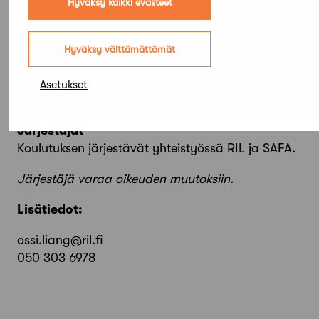
johtava asiantuntija,
Charlotte Nyholm
,
Hyväksy kaikki evästeet
Granlund
johtava asiantuntija,
Elina Ruoho
, Granlund
Hyväksy välttämättömät
Lisätietoja kouluttajista löydät täältä
Asetukset
Järjestäjät
Koulutuksen järjestävät yhteistyössä RIL ja SAFA.
Järjestäjä varaa oikeuden muutoksiin.
Lisätiedot:
ossi.liang@ril.fi
050 303 6978