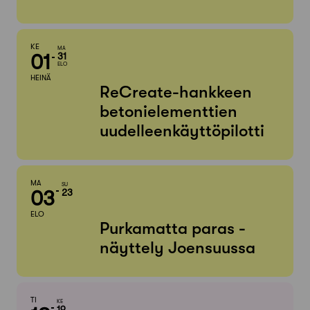
KE
MA
01
31
ELO
HEINÄ
ReCreate-hankkeen
betonielementtien
uudelleenkäyttöpilotti
MA
SU
03
23
ELO
Purkamatta paras -
näyttely Joensuussa
TI
KE
19