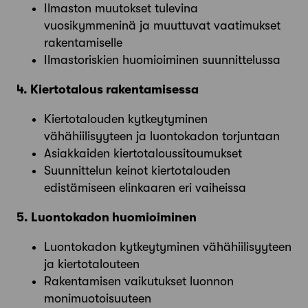
Ilmaston muutokset tulevina
vuosikymmeninä ja muuttuvat vaatimukset
rakentamiselle
Ilmastoriskien huomioiminen suunnittelussa
4. Kiertotalous rakentamisessa
Kiertotalouden kytkeytyminen
vähähiilisyyteen ja luontokadon torjuntaan
Asiakkaiden kiertotaloussitoumukset
Suunnittelun keinot kiertotalouden
edistämiseen elinkaaren eri vaiheissa
5. Luontokadon huomioiminen
Luontokadon kytkeytyminen vähähiilisyyteen
ja kiertotalouteen
Rakentamisen vaikutukset luonnon
monimuotoisuuteen