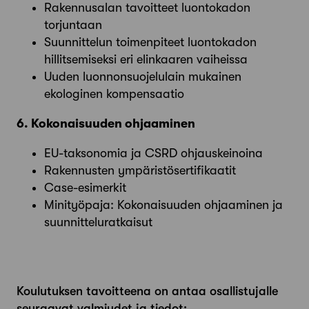
Rakennusalan tavoitteet luontokadon
torjuntaan
Suunnittelun toimenpiteet luontokadon
hillitsemiseksi eri elinkaaren vaiheissa
Uuden luonnonsuojelulain mukainen
ekologinen kompensaatio
6. Kokonaisuuden ohjaaminen
EU-taksonomia ja CSRD ohjauskeinoina
Rakennusten ympäristösertifikaatit
Case-esimerkit
Minityöpaja: Kokonaisuuden ohjaaminen ja
suunnitteluratkaisut
Koulutuksen tavoitteena on antaa osallistujalle
seuraavat valmiudet ja tiedot: