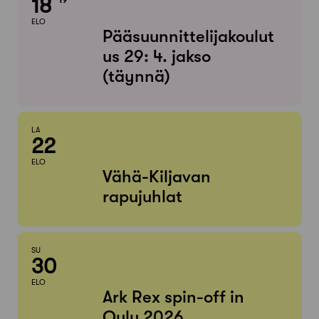
18
ELO
Pääsuunnittelijakoulut
us 29: 4. jakso
(täynnä)
LA
22
ELO
Vähä-Kiljavan
rapujuhlat
SU
30
ELO
Ark Rex spin-off in
Oulu 2026