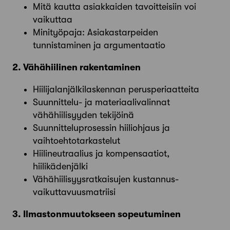
Mitä kautta asiakkaiden tavoitteisiin voi
vaikuttaa
Minityöpaja: Asiakastarpeiden
tunnistaminen ja argumentaatio
2. Vähähiilinen rakentaminen
Hiilijalanjälkilaskennan perusperiaatteita
Suunnittelu- ja materiaalivalinnat
vähähiilisyyden tekijöinä
Suunnitteluprosessin hiiliohjaus ja
vaihtoehtotarkastelut
Hiilineutraalius ja kompensaatiot,
hiilikädenjälki
Vähähiilisyysratkaisujen kustannus-
vaikuttavuusmatriisi
3. Ilmastonmuutokseen sopeutuminen