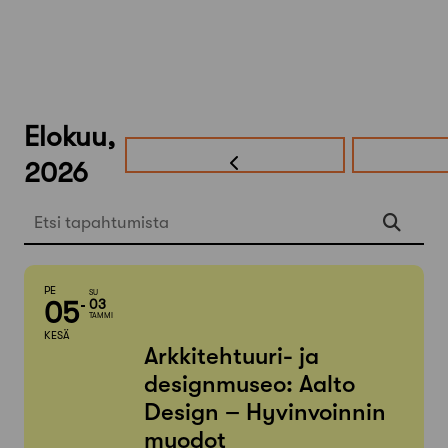
Elokuu,
2026
Etsi tapahtumista
PE
SU
05
03
TAMMI
KESÄ
Arkkitehtuuri- ja
designmuseo: Aalto
Design – Hyvinvoinnin
muodot