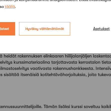
ssa
täällä
.
pisto
isto
Asetukset
ästeet
Hyväksy välttämättömät
 on kouluttaa kurssin osallistujat lakisääteisen ilmasto
ä heidät rakennuksen elinkaaren hiilijalanjäljen laskenta
lvitys kurssimateriaalina tarjottavasta kerrostalon tiet
 ilmastoselvitys vaativasta rakennushankkeesta. Intensiiv
sisältää itsenäisiä kotitehtäväharjoituksia, joita tukeva
nussuunnittelijoille. Tämän lisäksi kurssi soveltuu kaikil