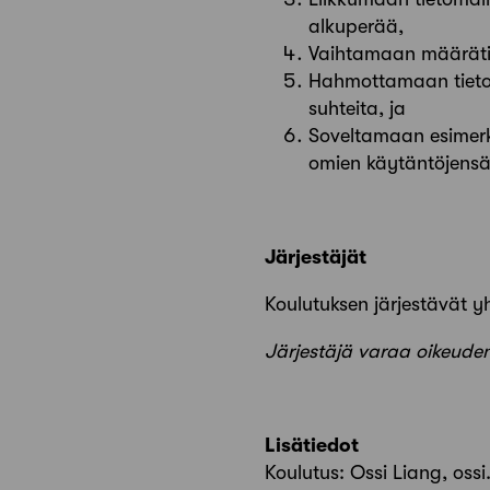
alkuperää,
Vaihtamaan määrätie
Hahmottamaan tietoma
suhteita, ja
Soveltamaan esimerk
omien käytäntöjens
Järjestäjät
Koulutuksen järjestävät y
Järjestäjä varaa oikeuden
Lisätiedot
Koulutus: Ossi Liang, ossi