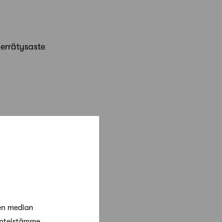
ierrätysaste
ottua mallipohjaa
en median
änteistämme