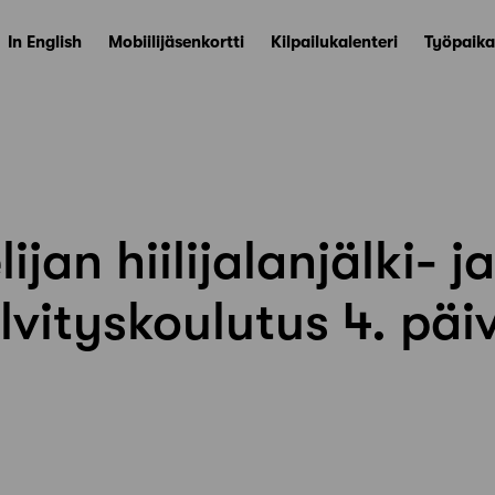
In English
Mobiilijäsenkortti
Kilpailukalenteri
Työpaika
ijan hiilijalanjälki- ja
lvityskoulutus 4. päi