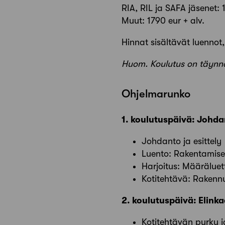
RIA, RIL ja SAFA jäsenet: 
Muut: 1790 eur + alv.
Hinnat sisältävät luennot,
Huom. Koulutus on täynnä
Ohjelmarunko
1. koulutuspäivä: Johdan
Johdanto ja esittely
Luento: Rakentamisen
Harjoitus: Määräluett
Kotitehtävä: Rakenn
2. koulutuspäivä: Elinka
Kotitehtävän purku j