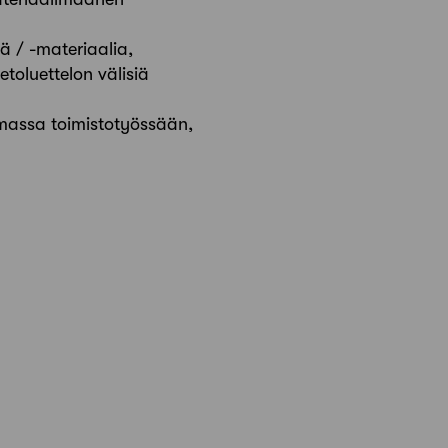
 / -materiaalia,
oluettelon välisiä
massa toimistotyössään,