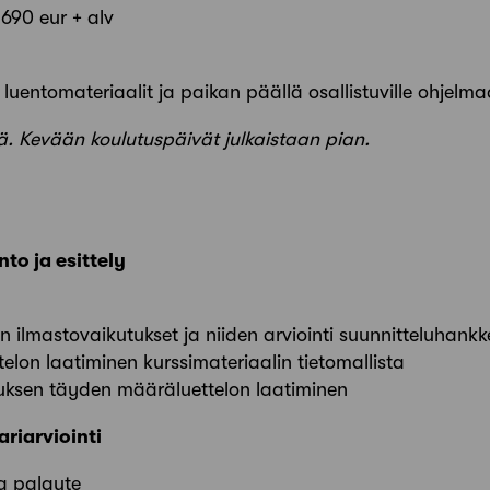
1690 eur + alv
 luentomateriaalit ja paikan päällä osallistuville ohjelmaa
. Kevään koulutuspäivät julkaistaan pian.
to ja esittely
 ilmastovaikutukset ja niiden arviointi suunnitteluhank
elon laatiminen kurssimateriaalin tietomallista
uksen täyden määräluettelon laatiminen
ariarviointi
a palaute