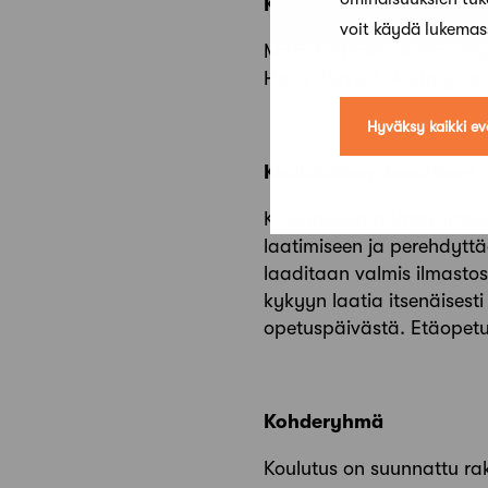
Kouluttajat:
voit käydä lukema
Matti Kuittinen, Aalto-ylio
Havu Järvelä, Aalto-yliop
Hyväksy kaikki ev
Koulutuksen tavoitteet
Koulutuksen päätavoitteena
laatimiseen ja perehdyttä
laaditaan valmis ilmastose
kykyyn laatia itsenäisesti
opetuspäivästä. Etäopetus 
Kohderyhmä
Koulutus on suunnattu raken