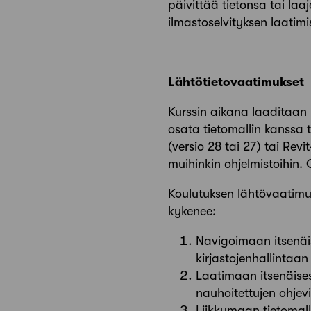
päivittää tietonsa tai la
ilmastoselvityksen laatimi
Lähtötietovaatimukset
Kurssin aikana laaditaan k
osata tietomallin kanssa t
(versio 28 tai 27) tai Rev
muihinkin ohjelmistoihin. 
Koulutuksen lähtövaatimuk
kykenee:
Navigoimaan itsenäis
kirjastojenhallintaan 
Laatimaan itsenäises
nauhoitettujen ohjev
Liikkumaan tietomall