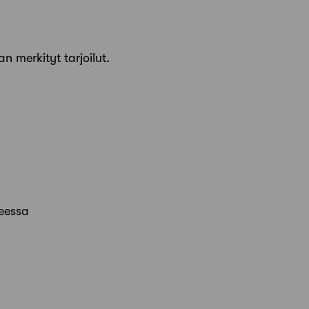
n merkityt tarjoilut.
keessa