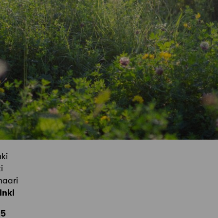
nki
i
naari
inki
25