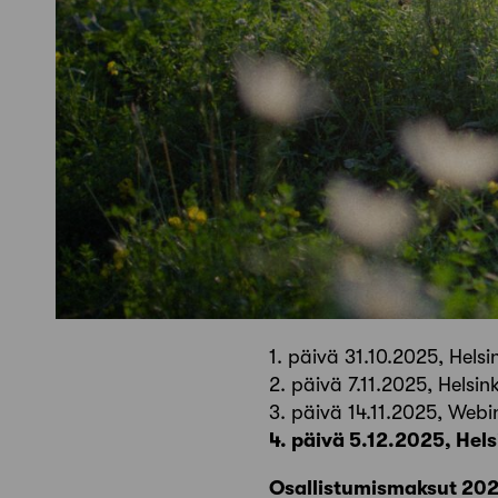
1. päivä 31.10.2025, Helsi
2. päivä 7.11.2025, Helsink
3. päivä 14.11.2025, Webi
4. päivä 5.12.2025, Hels
Osallistumismaksut 20