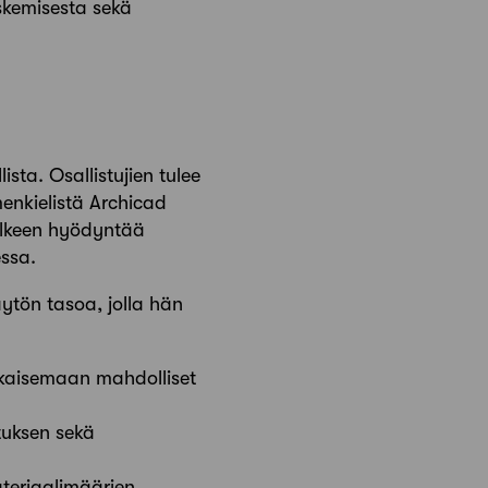
askemisesta sekä
sta. Osallistujien tulee
menkielistä Archicad
jälkeen hyödyntää
essa.
äytön tasoa, jolla hän
atkaisemaan mahdolliset
tuksen sekä
ateriaalimäärien