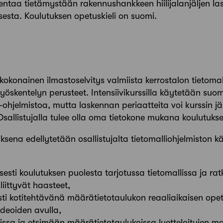
ajentaa tietämystään rakennushankkeen hiilijalanjäljen l
sesta. Koulutuksen opetuskieli on suomi.
okonainen ilmastoselvitys valmiista kerrostalon tietomalli
yöskentelyn perusteet. Intensiivikurssilla käytetään suo
it-ohjelmistoa, mutta laskennan periaatteita voi kurssin 
Osallistujalla tulee olla oma tietokone mukana koulutuks
sena edellytetään osallistujalta tietomalliohjelmiston k
esti koulutuksen puolesta tarjotussa tietomallissa ja r
liittyvät haasteet,
ti kotitehtävänä määrätietotaulukon reaaliaikaisen ope
ideoiden avulla,
issa ja etsimään määrätietotaulukoissa luetteloitujen m