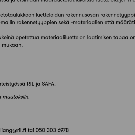
totaulukkoon luetteloidun rakennusosan rakennetyyppiä
llin rakennetyyppien sekä -materiaalien että määrätiet
keinä opetettua materiaaliluettelon laatimisen tapaa o
ä mukaan.
hteistyössä RIL ja SAFA.
 muutoksiin.
.liang@ril.fi tai 050 303 6978