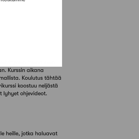
selvityksen itsenäiseen
an. Kurssin aikana
omallista. Koulutus tähtää
ikurssi koostuu neljästä
t lyhyet ohjevideot.
le heille, jotka haluavat