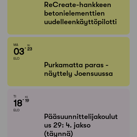
ReCreate-hankkeen
betonielementtien
uudelleenkäyttöpilotti
MA
SU
03
23
ELO
Purkamatta paras -
näyttely Joensuussa
TI
KE
18
19
ELO
Pääsuunnittelijakoulut
us 29: 4. jakso
(täynnä)