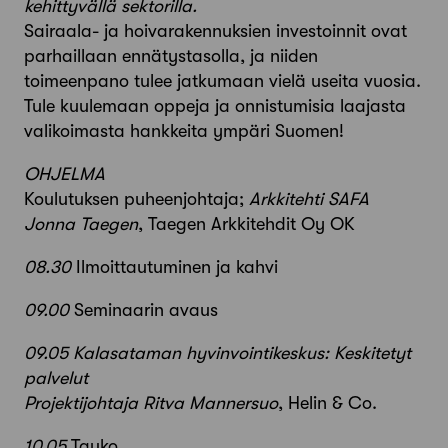
kehittyvällä sektorilla.
Sairaala- ja hoivarakennuksien investoinnit ovat
parhaillaan ennätystasolla, ja niiden
toimeenpano tulee jatkumaan vielä useita vuosia.
Tule kuulemaan oppeja ja onnistumisia laajasta
valikoimasta hankkeita ympäri Suomen!
OHJELMA
Koulutuksen puheenjohtaja;
Arkkitehti SAFA
Jonna Taegen
, Taegen Arkkitehdit Oy OK
08.30
Ilmoittautuminen ja kahvi
09.00
Seminaarin avaus
09.05 Kalasataman hyvinvointikeskus: Keskitetyt
palvelut
Projektijohtaja Ritva Mannersuo
, Helin & Co.
10.05
Tauko