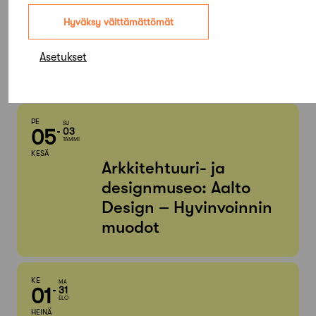
Elokuu,
Hyväksy välttämättömät
2026
Asetukset
Etsi tapahtumista
PE
SU
05
03
TAMMI
KESÄ
Arkkitehtuuri- ja
designmuseo: Aalto
Design – Hyvinvoinnin
muodot
KE
MA
01
31
ELO
HEINÄ