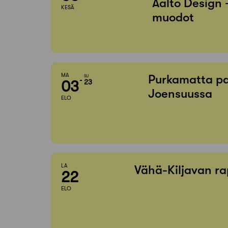
Aalto Design 
KESÄ
muodot
MA
Purkamatta pa
SU
03
23
Joensuussa
ELO
LA
Vähä-Kiljavan ra
22
ELO