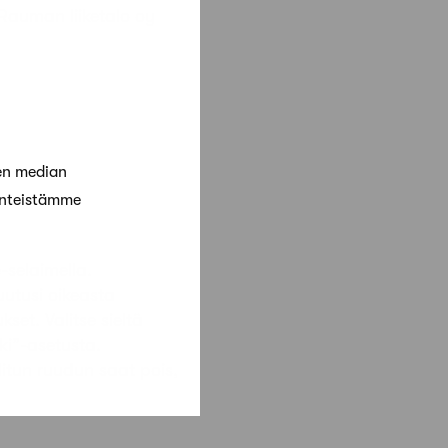
 Rauman liiketalo oy
en median
änteistämme
-selaimella.
utusi oikeasta
set. Valitse sieltä
ki”-asetusta.
litun ruudun saat pois,