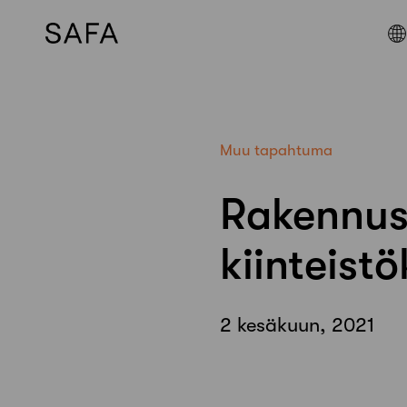
Skip
to
content
Muu tapahtuma
Rakennus
kiinteist
2 kesäkuun, 2021