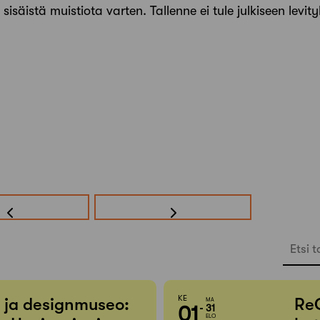
äistä muistiota varten. Tallenne ei tule julkiseen levity
Etsi t
KE
- ja designmuseo:
Re
MA
01
31
ELO