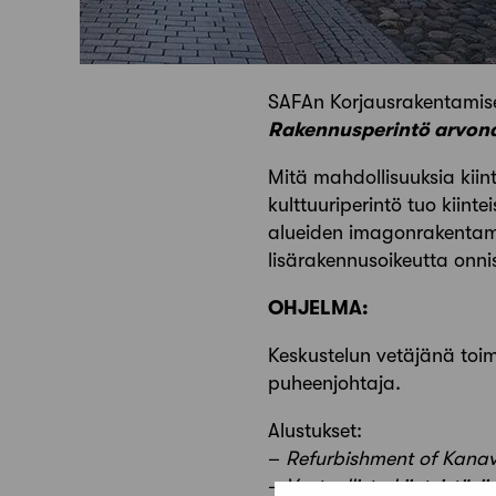
SAFAn Korjausrakentamise
Rakennusperintö arvona
Mitä mahdollisuuksia kiin
kulttuuriperintö tuo kiint
alueiden imagonrakentami
lisärakennusoikeutta onn
OHJELMA:
Keskustelun vetäjänä toim
puheenjohtaja.
Alustukset:
–
Refurbishment of Kanav
–
Vastuullista kiinteistös