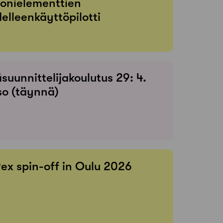
onielementtien
elleenkäyttöpilotti
suunnittelijakoulutus 29: 4.
so (täynnä)
Rex spin-off in Oulu 2026