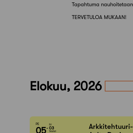
Tapahtuma nauhoitetaan sis
TERVETULOA MUKAAN!
Elokuu, 2026
PE
Arkkitehtuuri
SU
05
03
TAMMI