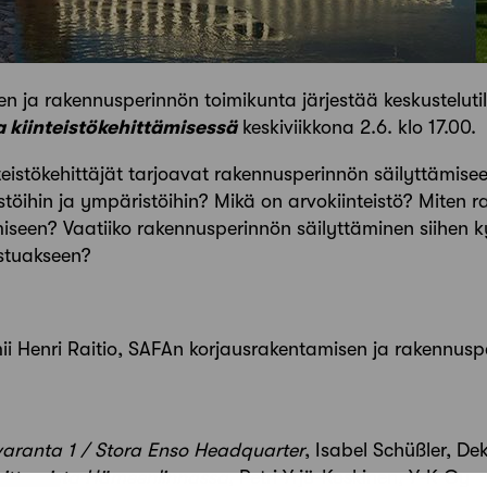
n ja rakennusperinnön toimikunta järjestää keskusteluti
 kiinteistökehittämisessä
keskiviikkona 2.6. klo 17.00.
teistökehittäjät tarjoavat rakennusperinnön säilyttämise
eistöihin ja ympäristöihin? Mikä on arvokiinteistö? Miten
seen? Vaatiiko rakennusperinnön säilyttäminen siihen k
istuakseen?
ii Henri Raitio, SAFAn korjausrakentamisen ja rakennus
aranta 1 / Stora Enso Headquarter
, Isabel Schüßler, De
ijoittamista Hämeenlinnassa
, Petri Yrjö-Koskinen, Y-K Oy