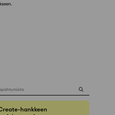
kseen.
apahtumista
Create-hankkeen