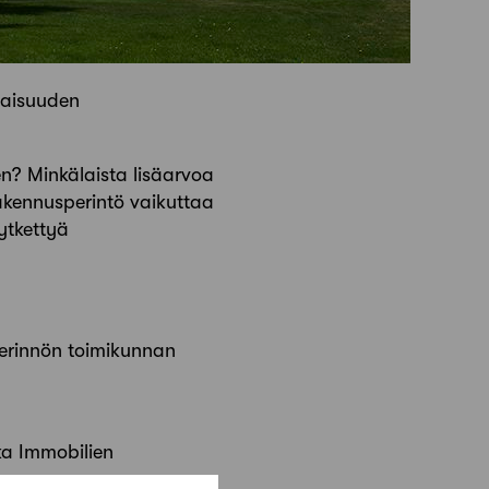
laisuuden
en? Minkälaista lisäarvoa
 rakennusperintö vaikuttaa
ytkettyä
perinnön toimikunnan
ka Immobilien