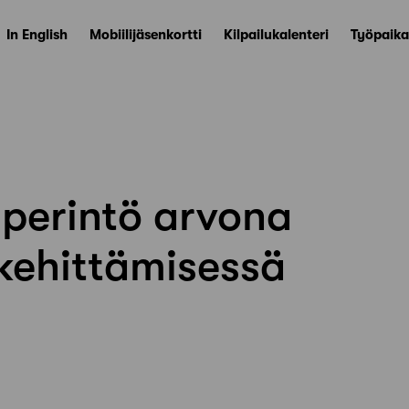
In English
Mobiilijäsenkortti
Kilpailukalenteri
Työpaika
perintö arvona
ökehittämisessä