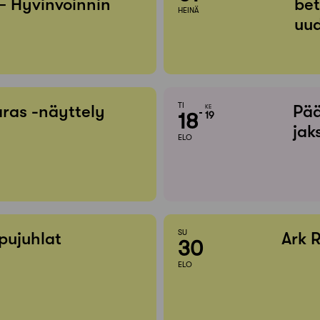
– Hyvinvoinnin
bet
HEINÄ
uud
TI
ras -näyttely
Pää
KE
18
19
jak
ELO
SU
pujuhlat
Ark 
30
ELO