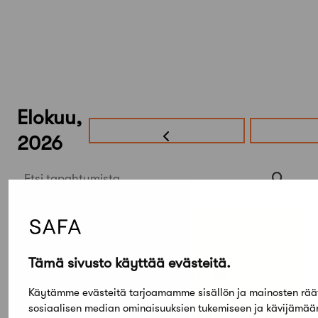
Elokuu,
2026
Etsi tapahtumista
PE
SU
05
03
TAMMI
Tämä sivusto käyttää evästeitä.
KESÄ
Arkkitehtuuri- ja
designmuseo: Aalto
Käytämme evästeitä tarjoamamme sisällön ja mainosten rää
sosiaalisen median ominaisuuksien tukemiseen ja kävijämä
Design – Hyvinvoinnin