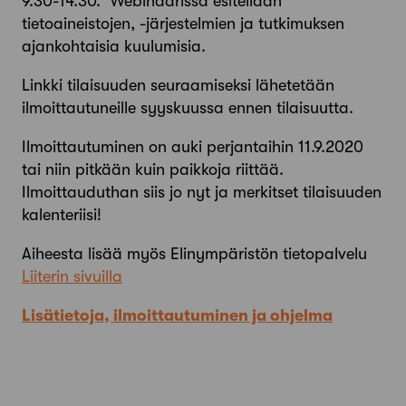
9.30-14.30. Webinaarissa esitellään
tietoaineistojen, -järjestelmien ja tutkimuksen
ajankohtaisia kuulumisia.
Linkki tilaisuuden seuraamiseksi lähetetään
ilmoittautuneille syyskuussa ennen tilaisuutta.
Ilmoittautuminen on auki perjantaihin 11.9.2020
tai niin pitkään kuin paikkoja riittää.
Ilmoittauduthan siis jo nyt ja merkitset tilaisuuden
kalenteriisi!
Aiheesta lisää myös Elinympäristön tietopalvelu
Liiterin sivuilla
Lisätietoja, ilmoittautuminen ja ohjelma