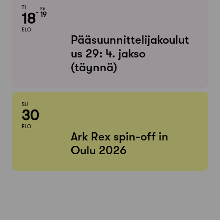
TI
KE
18
19
ELO
Pääsuunnittelijakoulut
us 29: 4. jakso
(täynnä)
SU
30
ELO
Ark Rex spin-off in
Oulu 2026