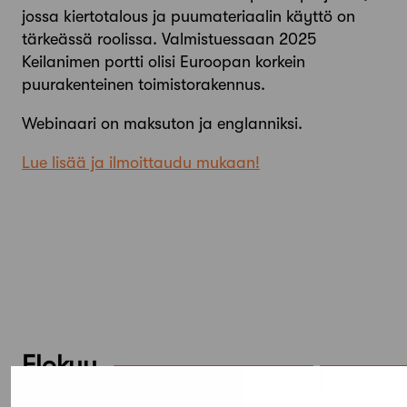
jossa kiertotalous ja puumateriaalin käyttö on
tärkeässä roolissa. Valmistuessaan 2025
Keilanimen portti olisi Euroopan korkein
puurakenteinen toimistorakennus.
Webinaari on maksuton ja englanniksi.
Lue lisää ja ilmoittaudu mukaan!
Elokuu,
2026