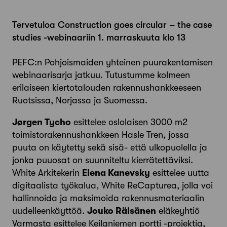
Tervetuloa Construction goes circular – the case
studies -webinaariin 1. marraskuuta klo 13
PEFC:n Pohjoismaiden yhteinen puurakentamisen
webinaarisarja jatkuu. Tutustumme kolmeen
erilaiseen kiertotalouden rakennushankkeeseen
Ruotsissa, Norjassa ja Suomessa.
Jørgen Tycho
esittelee oslolaisen 3000 m2
toimistorakennushankkeen Hasle Tren, jossa
puuta on käytetty sekä sisä- että ulkopuolella ja
jonka puuosat on suunniteltu kierrätettäviksi.
White Arkitekerin
Elena Kanevsky
esittelee uutta
digitaalista työkalua, White ReCapturea, jolla voi
hallinnoida ja maksimoida rakennusmateriaalin
uudelleenkäyttöä.
Jouko Räisänen
eläkeyhtiö
Varmasta esittelee Keilaniemen portti -projektia,