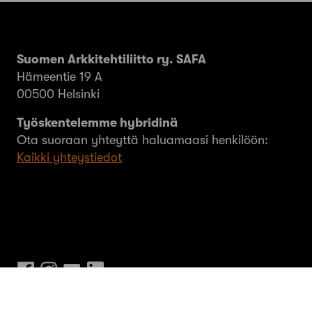
Suomen Arkkitehtiliitto ry. SAFA
Hämeentie 19 A
00500 Helsinki
Työskentelemme hybridinä
Ota suoraan yhteyttä haluamaasi henkilöön:
Kaikki yhteystiedot
© SAFA ry 2026
Tietosuoja
Evästeet
MEOM