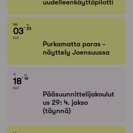
uudelleenkäyttöpilotti
MA
SU
03
23
ELO
Purkamatta paras -
näyttely Joensuussa
TI
KE
18
19
ELO
Pääsuunnittelijakoulut
us 29: 4. jakso
(täynnä)